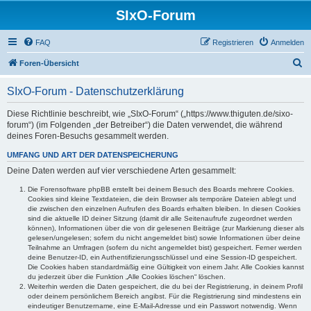
SIxO-Forum
FAQ
Registrieren
Anmelden
S
Foren-Übersicht
u
SIxO-Forum - Datenschutzerklärung
c
h
Diese Richtlinie beschreibt, wie „SIxO-Forum“ („https://www.thiguten.de/sixo-
forum“) (im Folgenden „der Betreiber“) die Daten verwendet, die während
e
deines Foren-Besuchs gesammelt werden.
UMFANG UND ART DER DATENSPEICHERUNG
Deine Daten werden auf vier verschiedene Arten gesammelt:
Die Forensoftware phpBB erstellt bei deinem Besuch des Boards mehrere Cookies.
Cookies sind kleine Textdateien, die dein Browser als temporäre Dateien ablegt und
die zwischen den einzelnen Aufrufen des Boards erhalten bleiben. In diesen Cookies
sind die aktuelle ID deiner Sitzung (damit dir alle Seitenaufrufe zugeordnet werden
können), Informationen über die von dir gelesenen Beiträge (zur Markierung dieser als
gelesen/ungelesen; sofern du nicht angemeldet bist) sowie Informationen über deine
Teilnahme an Umfragen (sofern du nicht angemeldet bist) gespeichert. Ferner werden
deine Benutzer-ID, ein Authentifizierungsschlüssel und eine Session-ID gespeichert.
Die Cookies haben standardmäßig eine Gültigkeit von einem Jahr. Alle Cookies kannst
du jederzeit über die Funktion „Alle Cookies löschen“ löschen.
Weiterhin werden die Daten gespeichert, die du bei der Registrierung, in deinem Profil
oder deinem persönlichem Bereich angibst. Für die Registrierung sind mindestens ein
eindeutiger Benutzername, eine E-Mail-Adresse und ein Passwort notwendig. Wenn