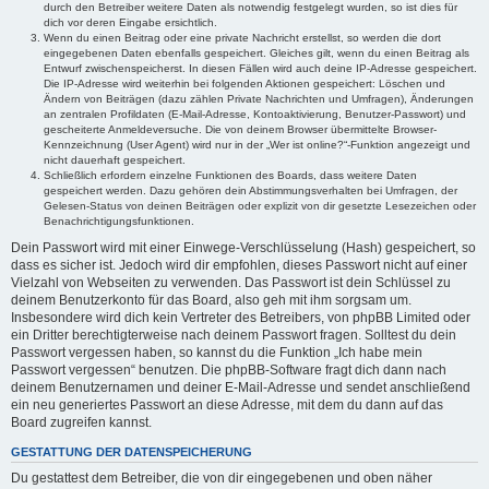
durch den Betreiber weitere Daten als notwendig festgelegt wurden, so ist dies für
dich vor deren Eingabe ersichtlich.
Wenn du einen Beitrag oder eine private Nachricht erstellst, so werden die dort
eingegebenen Daten ebenfalls gespeichert. Gleiches gilt, wenn du einen Beitrag als
Entwurf zwischenspeicherst. In diesen Fällen wird auch deine IP-Adresse gespeichert.
Die IP-Adresse wird weiterhin bei folgenden Aktionen gespeichert: Löschen und
Ändern von Beiträgen (dazu zählen Private Nachrichten und Umfragen), Änderungen
an zentralen Profildaten (E-Mail-Adresse, Kontoaktivierung, Benutzer-Passwort) und
gescheiterte Anmeldeversuche. Die von deinem Browser übermittelte Browser-
Kennzeichnung (User Agent) wird nur in der „Wer ist online?“-Funktion angezeigt und
nicht dauerhaft gespeichert.
Schließlich erfordern einzelne Funktionen des Boards, dass weitere Daten
gespeichert werden. Dazu gehören dein Abstimmungsverhalten bei Umfragen, der
Gelesen-Status von deinen Beiträgen oder explizit von dir gesetzte Lesezeichen oder
Benachrichtigungsfunktionen.
Dein Passwort wird mit einer Einwege-Verschlüsselung (Hash) gespeichert, so
dass es sicher ist. Jedoch wird dir empfohlen, dieses Passwort nicht auf einer
Vielzahl von Webseiten zu verwenden. Das Passwort ist dein Schlüssel zu
deinem Benutzerkonto für das Board, also geh mit ihm sorgsam um.
Insbesondere wird dich kein Vertreter des Betreibers, von phpBB Limited oder
ein Dritter berechtigterweise nach deinem Passwort fragen. Solltest du dein
Passwort vergessen haben, so kannst du die Funktion „Ich habe mein
Passwort vergessen“ benutzen. Die phpBB-Software fragt dich dann nach
deinem Benutzernamen und deiner E-Mail-Adresse und sendet anschließend
ein neu generiertes Passwort an diese Adresse, mit dem du dann auf das
Board zugreifen kannst.
GESTATTUNG DER DATENSPEICHERUNG
Du gestattest dem Betreiber, die von dir eingegebenen und oben näher