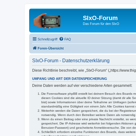
SIxO-Forum
Das Forum für den SIxO
Schnellzugriff
FAQ
Foren-Übersicht
SIxO-Forum - Datenschutzerklärung
Diese Richtlinie beschreibt, wie „SIxO-Forum“ („https://www.t
UMFANG UND ART DER DATENSPEICHERUNG
Deine Daten werden auf vier verschiedene Arten gesammelt:
Die Forensoftware phpBB erstellt bei deinem Besuch des Boards meh
diesen Cookies sind die aktuelle ID deiner Sitzung (damit dir alle
bist) sowie Informationen über deine Teilnahme an Umfragen (sofer
standardmäßig eine Gültigkeit von einem Jahr. Alle Cookies kannst d
Weiterhin werden die Daten gespeichert, die du bei der Registrieru
notwendig. Wenn durch den Betreiber weitere Daten als notwendig fe
Wenn du einen Beitrag oder eine private Nachricht erstellst, so we
gespeichert. Die IP-Adresse wird weiterhin bei folgenden Aktionen
Benutzer-Passwort) und gescheiterte Anmeldeversuche. Die von dein
Schließlich erfordern einzelne Funktionen des Boards, dass weite