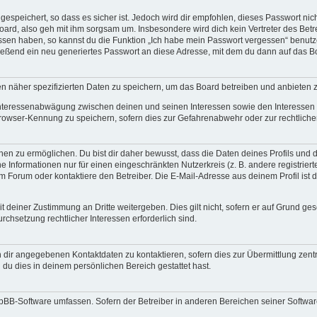
espeichert, so dass es sicher ist. Jedoch wird dir empfohlen, dieses Passwort ni
ard, also geh mit ihm sorgsam um. Insbesondere wird dich kein Vertreter des Betre
essen haben, so kannst du die Funktion „Ich habe mein Passwort vergessen“ benut
ßend ein neu generiertes Passwort an diese Adresse, mit dem du dann auf das Bo
en näher spezifizierten Daten zu speichern, um das Board betreiben und anbieten 
 Interessenabwägung zwischen deinen und seinen Interessen sowie den Interessen D
rowser-Kennung zu speichern, sofern dies zur Gefahrenabwehr oder zur rechtlichen
 zu ermöglichen. Du bist dir daher bewusst, dass die Daten deines Profils und die 
e Informationen nur für einen eingeschränkten Nutzerkreis (z. B. andere registriert
Forum oder kontaktiere den Betreiber. Die E-Mail-Adresse aus deinem Profil ist d
 deiner Zustimmung an Dritte weitergeben. Dies gilt nicht, sofern er auf Grund ge
urchsetzung rechtlicher Interessen erforderlich sind.
 dir angegebenen Kontaktdaten zu kontaktieren, sofern dies zur Übermittlung zentra
 du dies in deinem persönlichen Bereich gestattet hast.
phpBB-Software umfassen. Sofern der Betreiber in anderen Bereichen seiner Softwa