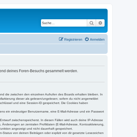
Suche
Erweiterte Suche
Registrieren
Anmelden
während deines Foren-Besuchs gesammelt werden.
und die zwischen den einzelnen Aufrufen des Boards erhalten bleiben. In
r Markierung dieser als gelesen/ungelesen; sofern du nicht angemeldet
sschlüssel und eine Session-ID gespeichert. Die Cookies haben
estens ein eindeutiger Benutzername, eine E-Mail-Adresse und ein Passwort
 Entwurf zwischenspeicherst. In diesen Fällen wird auch deine IP-Adresse
, Änderungen an zentralen Profildaten (E-Mail-Adresse, Kontoaktivierung,
unktion angezeigt und nicht dauerhaft gespeichert.
-Status von deinen Beiträgen oder explizit von dir gesetzte Lesezeichen