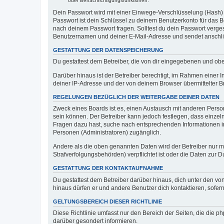
oder Benachrichtigungsfunktionen.
Dein Passwort wird mit einer Einwege-Verschlüsselung (Hash) g
Passwort ist dein Schlüssel zu deinem Benutzerkonto für das Bo
nach deinem Passwort fragen. Solltest du dein Passwort verg
Benutzernamen und deiner E-Mail-Adresse und sendet anschlie
GESTATTUNG DER DATENSPEICHERUNG
Du gestattest dem Betreiber, die von dir eingegebenen und ob
Darüber hinaus ist der Betreiber berechtigt, im Rahmen einer
deiner IP-Adresse und der von deinem Browser übermittelter B
REGELUNGEN BEZÜGLICH DER WEITERGABE DEINER DATEN
Zweck eines Boards ist es, einen Austausch mit anderen Personen
sein können. Der Betreiber kann jedoch festlegen, dass einzeln
Fragen dazu hast, suche nach entsprechenden Informationen im 
Personen (Administratoren) zugänglich.
Andere als die oben genannten Daten wird der Betreiber nur mit
Strafverfolgungsbehörden) verpflichtet ist oder die Daten zur D
GESTATTUNG DER KONTAKTAUFNAHME
Du gestattest dem Betreiber darüber hinaus, dich unter den von
hinaus dürfen er und andere Benutzer dich kontaktieren, sofern
GELTUNGSBEREICH DIESER RICHTLINIE
Diese Richtlinie umfasst nur den Bereich der Seiten, die die 
darüber gesondert informieren.