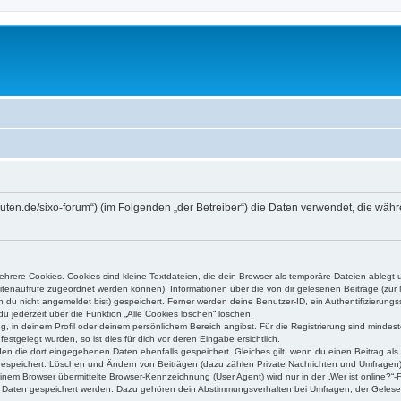
higuten.de/sixo-forum“) (im Folgenden „der Betreiber“) die Daten verwendet, die 
rere Cookies. Cookies sind kleine Textdateien, die dein Browser als temporäre Dateien ablegt 
 Seitenaufrufe zugeordnet werden können), Informationen über die von dir gelesenen Beiträge (zu
n du nicht angemeldet bist) gespeichert. Ferner werden deine Benutzer-ID, ein Authentifizierung
u jederzeit über die Funktion „Alle Cookies löschen“ löschen.
ng, in deinem Profil oder deinem persönlichem Bereich angibst. Für die Registrierung sind mind
stgelegt wurden, so ist dies für dich vor deren Eingabe ersichtlich.
rden die dort eingegebenen Daten ebenfalls gespeichert. Gleiches gilt, wenn du einen Beitrag als
 gespeichert: Löschen und Ändern von Beiträgen (dazu zählen Private Nachrichten und Umfragen)
em Browser übermittelte Browser-Kennzeichnung (User Agent) wird nur in der „Wer ist online?“-F
re Daten gespeichert werden. Dazu gehören dein Abstimmungsverhalten bei Umfragen, der Gelesen