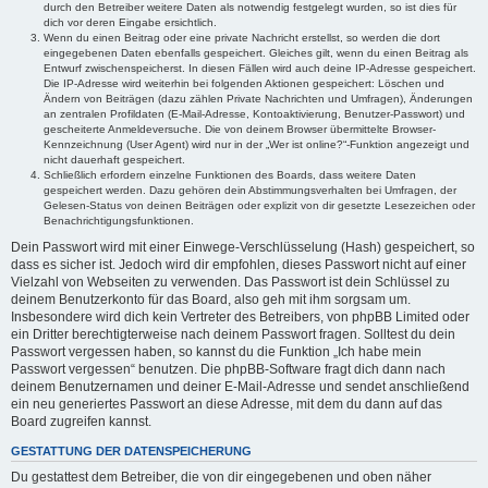
durch den Betreiber weitere Daten als notwendig festgelegt wurden, so ist dies für
dich vor deren Eingabe ersichtlich.
Wenn du einen Beitrag oder eine private Nachricht erstellst, so werden die dort
eingegebenen Daten ebenfalls gespeichert. Gleiches gilt, wenn du einen Beitrag als
Entwurf zwischenspeicherst. In diesen Fällen wird auch deine IP-Adresse gespeichert.
Die IP-Adresse wird weiterhin bei folgenden Aktionen gespeichert: Löschen und
Ändern von Beiträgen (dazu zählen Private Nachrichten und Umfragen), Änderungen
an zentralen Profildaten (E-Mail-Adresse, Kontoaktivierung, Benutzer-Passwort) und
gescheiterte Anmeldeversuche. Die von deinem Browser übermittelte Browser-
Kennzeichnung (User Agent) wird nur in der „Wer ist online?“-Funktion angezeigt und
nicht dauerhaft gespeichert.
Schließlich erfordern einzelne Funktionen des Boards, dass weitere Daten
gespeichert werden. Dazu gehören dein Abstimmungsverhalten bei Umfragen, der
Gelesen-Status von deinen Beiträgen oder explizit von dir gesetzte Lesezeichen oder
Benachrichtigungsfunktionen.
Dein Passwort wird mit einer Einwege-Verschlüsselung (Hash) gespeichert, so
dass es sicher ist. Jedoch wird dir empfohlen, dieses Passwort nicht auf einer
Vielzahl von Webseiten zu verwenden. Das Passwort ist dein Schlüssel zu
deinem Benutzerkonto für das Board, also geh mit ihm sorgsam um.
Insbesondere wird dich kein Vertreter des Betreibers, von phpBB Limited oder
ein Dritter berechtigterweise nach deinem Passwort fragen. Solltest du dein
Passwort vergessen haben, so kannst du die Funktion „Ich habe mein
Passwort vergessen“ benutzen. Die phpBB-Software fragt dich dann nach
deinem Benutzernamen und deiner E-Mail-Adresse und sendet anschließend
ein neu generiertes Passwort an diese Adresse, mit dem du dann auf das
Board zugreifen kannst.
GESTATTUNG DER DATENSPEICHERUNG
Du gestattest dem Betreiber, die von dir eingegebenen und oben näher