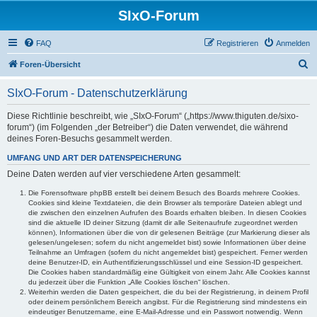
SIxO-Forum
FAQ
Registrieren
Anmelden
S
Foren-Übersicht
u
SIxO-Forum - Datenschutzerklärung
c
h
Diese Richtlinie beschreibt, wie „SIxO-Forum“ („https://www.thiguten.de/sixo-
forum“) (im Folgenden „der Betreiber“) die Daten verwendet, die während
e
deines Foren-Besuchs gesammelt werden.
UMFANG UND ART DER DATENSPEICHERUNG
Deine Daten werden auf vier verschiedene Arten gesammelt:
Die Forensoftware phpBB erstellt bei deinem Besuch des Boards mehrere Cookies.
Cookies sind kleine Textdateien, die dein Browser als temporäre Dateien ablegt und
die zwischen den einzelnen Aufrufen des Boards erhalten bleiben. In diesen Cookies
sind die aktuelle ID deiner Sitzung (damit dir alle Seitenaufrufe zugeordnet werden
können), Informationen über die von dir gelesenen Beiträge (zur Markierung dieser als
gelesen/ungelesen; sofern du nicht angemeldet bist) sowie Informationen über deine
Teilnahme an Umfragen (sofern du nicht angemeldet bist) gespeichert. Ferner werden
deine Benutzer-ID, ein Authentifizierungsschlüssel und eine Session-ID gespeichert.
Die Cookies haben standardmäßig eine Gültigkeit von einem Jahr. Alle Cookies kannst
du jederzeit über die Funktion „Alle Cookies löschen“ löschen.
Weiterhin werden die Daten gespeichert, die du bei der Registrierung, in deinem Profil
oder deinem persönlichem Bereich angibst. Für die Registrierung sind mindestens ein
eindeutiger Benutzername, eine E-Mail-Adresse und ein Passwort notwendig. Wenn