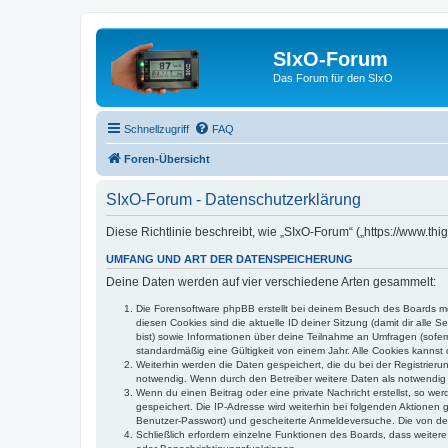
SIxO-Forum
Das Forum für den SIxO
Schnellzugriff
FAQ
Foren-Übersicht
SIxO-Forum - Datenschutzerklärung
Diese Richtlinie beschreibt, wie „SIxO-Forum“ („https://www.t
UMFANG UND ART DER DATENSPEICHERUNG
Deine Daten werden auf vier verschiedene Arten gesammelt:
Die Forensoftware phpBB erstellt bei deinem Besuch des Boards meh
diesen Cookies sind die aktuelle ID deiner Sitzung (damit dir alle
bist) sowie Informationen über deine Teilnahme an Umfragen (sofer
standardmäßig eine Gültigkeit von einem Jahr. Alle Cookies kannst d
Weiterhin werden die Daten gespeichert, die du bei der Registrieru
notwendig. Wenn durch den Betreiber weitere Daten als notwendig fe
Wenn du einen Beitrag oder eine private Nachricht erstellst, so we
gespeichert. Die IP-Adresse wird weiterhin bei folgenden Aktionen
Benutzer-Passwort) und gescheiterte Anmeldeversuche. Die von dein
Schließlich erfordern einzelne Funktionen des Boards, dass weite