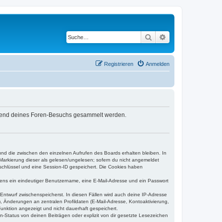
Suche
Erweiterte Suche
Registrieren
Anmelden
während deines Foren-Besuchs gesammelt werden.
und die zwischen den einzelnen Aufrufen des Boards erhalten bleiben. In
r Markierung dieser als gelesen/ungelesen; sofern du nicht angemeldet
sschlüssel und eine Session-ID gespeichert. Die Cookies haben
estens ein eindeutiger Benutzername, eine E-Mail-Adresse und ein Passwort
 Entwurf zwischenspeicherst. In diesen Fällen wird auch deine IP-Adresse
, Änderungen an zentralen Profildaten (E-Mail-Adresse, Kontoaktivierung,
unktion angezeigt und nicht dauerhaft gespeichert.
-Status von deinen Beiträgen oder explizit von dir gesetzte Lesezeichen