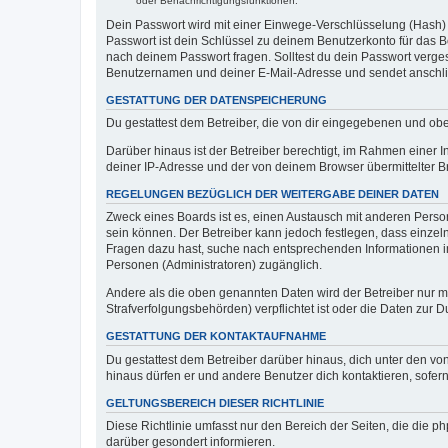
oder Benachrichtigungsfunktionen.
Dein Passwort wird mit einer Einwege-Verschlüsselung (Hash) g
Passwort ist dein Schlüssel zu deinem Benutzerkonto für das Bo
nach deinem Passwort fragen. Solltest du dein Passwort verg
Benutzernamen und deiner E-Mail-Adresse und sendet anschlie
GESTATTUNG DER DATENSPEICHERUNG
Du gestattest dem Betreiber, die von dir eingegebenen und ob
Darüber hinaus ist der Betreiber berechtigt, im Rahmen einer
deiner IP-Adresse und der von deinem Browser übermittelter B
REGELUNGEN BEZÜGLICH DER WEITERGABE DEINER DATEN
Zweck eines Boards ist es, einen Austausch mit anderen Personen
sein können. Der Betreiber kann jedoch festlegen, dass einzeln
Fragen dazu hast, suche nach entsprechenden Informationen im 
Personen (Administratoren) zugänglich.
Andere als die oben genannten Daten wird der Betreiber nur mit
Strafverfolgungsbehörden) verpflichtet ist oder die Daten zur D
GESTATTUNG DER KONTAKTAUFNAHME
Du gestattest dem Betreiber darüber hinaus, dich unter den von
hinaus dürfen er und andere Benutzer dich kontaktieren, sofern
GELTUNGSBEREICH DIESER RICHTLINIE
Diese Richtlinie umfasst nur den Bereich der Seiten, die die 
darüber gesondert informieren.