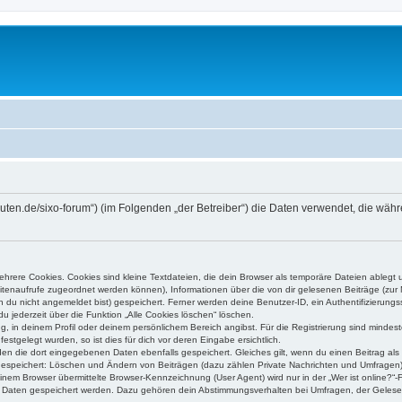
higuten.de/sixo-forum“) (im Folgenden „der Betreiber“) die Daten verwendet, die 
rere Cookies. Cookies sind kleine Textdateien, die dein Browser als temporäre Dateien ablegt 
 Seitenaufrufe zugeordnet werden können), Informationen über die von dir gelesenen Beiträge (zu
n du nicht angemeldet bist) gespeichert. Ferner werden deine Benutzer-ID, ein Authentifizierung
u jederzeit über die Funktion „Alle Cookies löschen“ löschen.
ng, in deinem Profil oder deinem persönlichem Bereich angibst. Für die Registrierung sind mind
stgelegt wurden, so ist dies für dich vor deren Eingabe ersichtlich.
rden die dort eingegebenen Daten ebenfalls gespeichert. Gleiches gilt, wenn du einen Beitrag als
 gespeichert: Löschen und Ändern von Beiträgen (dazu zählen Private Nachrichten und Umfragen)
em Browser übermittelte Browser-Kennzeichnung (User Agent) wird nur in der „Wer ist online?“-F
re Daten gespeichert werden. Dazu gehören dein Abstimmungsverhalten bei Umfragen, der Gelesen