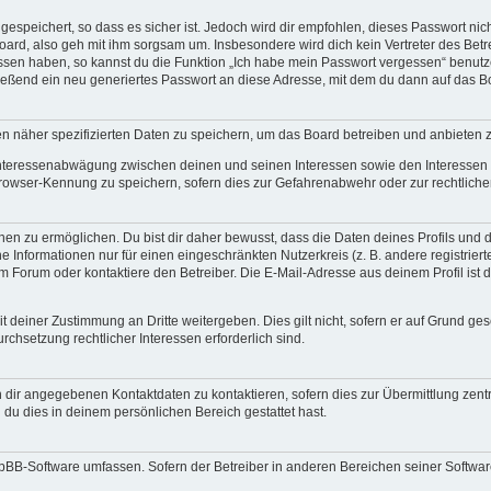
espeichert, so dass es sicher ist. Jedoch wird dir empfohlen, dieses Passwort ni
ard, also geh mit ihm sorgsam um. Insbesondere wird dich kein Vertreter des Betre
essen haben, so kannst du die Funktion „Ich habe mein Passwort vergessen“ benut
ßend ein neu generiertes Passwort an diese Adresse, mit dem du dann auf das Bo
en näher spezifizierten Daten zu speichern, um das Board betreiben und anbieten 
 Interessenabwägung zwischen deinen und seinen Interessen sowie den Interessen D
rowser-Kennung zu speichern, sofern dies zur Gefahrenabwehr oder zur rechtlichen
 zu ermöglichen. Du bist dir daher bewusst, dass die Daten deines Profils und die 
e Informationen nur für einen eingeschränkten Nutzerkreis (z. B. andere registriert
Forum oder kontaktiere den Betreiber. Die E-Mail-Adresse aus deinem Profil ist d
 deiner Zustimmung an Dritte weitergeben. Dies gilt nicht, sofern er auf Grund ge
urchsetzung rechtlicher Interessen erforderlich sind.
 dir angegebenen Kontaktdaten zu kontaktieren, sofern dies zur Übermittlung zentra
 du dies in deinem persönlichen Bereich gestattet hast.
phpBB-Software umfassen. Sofern der Betreiber in anderen Bereichen seiner Softwa