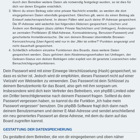
durch den Betreiber weitere Daten als notwendig festgelegt wurden, so ist dies für
dich vor deren Eingabe ersichtlich.
Wenn du einen Beitrag oder eine private Nachricht erstellst, so werden die dort
eingegebenen Daten ebenfalls gespeichert. Gleiches gilt, wenn du einen Beitrag als
Entwurf zwischenspeicherst. In diesen Fällen wird auch deine IP-Adresse gespeichert.
Die IP-Adresse wird weiterhin bei folgenden Aktionen gespeichert: Löschen und
Ändern von Beiträgen (dazu zählen Private Nachrichten und Umfragen), Änderungen
an zentralen Profildaten (E-Mail-Adresse, Kontoaktivierung, Benutzer-Passwort) und
gescheiterte Anmeldeversuche. Die von deinem Browser übermittelte Browser-
Kennzeichnung (User Agent) wird nur in der „Wer ist online?“-Funktion angezeigt und
nicht dauerhaft gespeichert.
Schließlich erfordern einzelne Funktionen des Boards, dass weitere Daten
gespeichert werden. Dazu gehören dein Abstimmungsverhalten bei Umfragen, der
Gelesen-Status von deinen Beiträgen oder explizit von dir gesetzte Lesezeichen oder
Benachrichtigungsfunktionen.
Dein Passwort wird mit einer Einwege-Verschlüsselung (Hash) gespeichert, so
dass es sicher ist. Jedoch wird dir empfohlen, dieses Passwort nicht auf einer
Vielzahl von Webseiten zu verwenden. Das Passwort ist dein Schlüssel zu
deinem Benutzerkonto für das Board, also geh mit ihm sorgsam um.
Insbesondere wird dich kein Vertreter des Betreibers, von phpBB Limited oder
ein Dritter berechtigterweise nach deinem Passwort fragen. Solltest du dein
Passwort vergessen haben, so kannst du die Funktion „Ich habe mein
Passwort vergessen“ benutzen. Die phpBB-Software fragt dich dann nach
deinem Benutzernamen und deiner E-Mail-Adresse und sendet anschließend
ein neu generiertes Passwort an diese Adresse, mit dem du dann auf das
Board zugreifen kannst.
GESTATTUNG DER DATENSPEICHERUNG
Du gestattest dem Betreiber, die von dir eingegebenen und oben näher