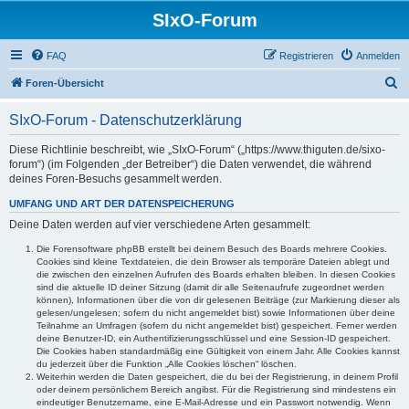
SIxO-Forum
FAQ
Registrieren
Anmelden
S
Foren-Übersicht
u
SIxO-Forum - Datenschutzerklärung
c
h
Diese Richtlinie beschreibt, wie „SIxO-Forum“ („https://www.thiguten.de/sixo-
forum“) (im Folgenden „der Betreiber“) die Daten verwendet, die während
e
deines Foren-Besuchs gesammelt werden.
UMFANG UND ART DER DATENSPEICHERUNG
Deine Daten werden auf vier verschiedene Arten gesammelt:
Die Forensoftware phpBB erstellt bei deinem Besuch des Boards mehrere Cookies.
Cookies sind kleine Textdateien, die dein Browser als temporäre Dateien ablegt und
die zwischen den einzelnen Aufrufen des Boards erhalten bleiben. In diesen Cookies
sind die aktuelle ID deiner Sitzung (damit dir alle Seitenaufrufe zugeordnet werden
können), Informationen über die von dir gelesenen Beiträge (zur Markierung dieser als
gelesen/ungelesen; sofern du nicht angemeldet bist) sowie Informationen über deine
Teilnahme an Umfragen (sofern du nicht angemeldet bist) gespeichert. Ferner werden
deine Benutzer-ID, ein Authentifizierungsschlüssel und eine Session-ID gespeichert.
Die Cookies haben standardmäßig eine Gültigkeit von einem Jahr. Alle Cookies kannst
du jederzeit über die Funktion „Alle Cookies löschen“ löschen.
Weiterhin werden die Daten gespeichert, die du bei der Registrierung, in deinem Profil
oder deinem persönlichem Bereich angibst. Für die Registrierung sind mindestens ein
eindeutiger Benutzername, eine E-Mail-Adresse und ein Passwort notwendig. Wenn