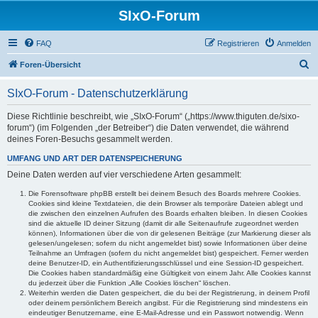
SIxO-Forum
FAQ
Registrieren
Anmelden
S
Foren-Übersicht
u
SIxO-Forum - Datenschutzerklärung
c
h
Diese Richtlinie beschreibt, wie „SIxO-Forum“ („https://www.thiguten.de/sixo-
forum“) (im Folgenden „der Betreiber“) die Daten verwendet, die während
e
deines Foren-Besuchs gesammelt werden.
UMFANG UND ART DER DATENSPEICHERUNG
Deine Daten werden auf vier verschiedene Arten gesammelt:
Die Forensoftware phpBB erstellt bei deinem Besuch des Boards mehrere Cookies.
Cookies sind kleine Textdateien, die dein Browser als temporäre Dateien ablegt und
die zwischen den einzelnen Aufrufen des Boards erhalten bleiben. In diesen Cookies
sind die aktuelle ID deiner Sitzung (damit dir alle Seitenaufrufe zugeordnet werden
können), Informationen über die von dir gelesenen Beiträge (zur Markierung dieser als
gelesen/ungelesen; sofern du nicht angemeldet bist) sowie Informationen über deine
Teilnahme an Umfragen (sofern du nicht angemeldet bist) gespeichert. Ferner werden
deine Benutzer-ID, ein Authentifizierungsschlüssel und eine Session-ID gespeichert.
Die Cookies haben standardmäßig eine Gültigkeit von einem Jahr. Alle Cookies kannst
du jederzeit über die Funktion „Alle Cookies löschen“ löschen.
Weiterhin werden die Daten gespeichert, die du bei der Registrierung, in deinem Profil
oder deinem persönlichem Bereich angibst. Für die Registrierung sind mindestens ein
eindeutiger Benutzername, eine E-Mail-Adresse und ein Passwort notwendig. Wenn