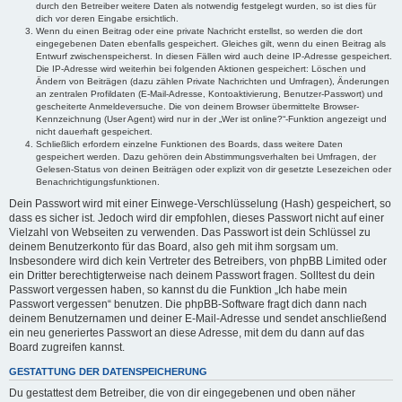
durch den Betreiber weitere Daten als notwendig festgelegt wurden, so ist dies für
dich vor deren Eingabe ersichtlich.
Wenn du einen Beitrag oder eine private Nachricht erstellst, so werden die dort
eingegebenen Daten ebenfalls gespeichert. Gleiches gilt, wenn du einen Beitrag als
Entwurf zwischenspeicherst. In diesen Fällen wird auch deine IP-Adresse gespeichert.
Die IP-Adresse wird weiterhin bei folgenden Aktionen gespeichert: Löschen und
Ändern von Beiträgen (dazu zählen Private Nachrichten und Umfragen), Änderungen
an zentralen Profildaten (E-Mail-Adresse, Kontoaktivierung, Benutzer-Passwort) und
gescheiterte Anmeldeversuche. Die von deinem Browser übermittelte Browser-
Kennzeichnung (User Agent) wird nur in der „Wer ist online?“-Funktion angezeigt und
nicht dauerhaft gespeichert.
Schließlich erfordern einzelne Funktionen des Boards, dass weitere Daten
gespeichert werden. Dazu gehören dein Abstimmungsverhalten bei Umfragen, der
Gelesen-Status von deinen Beiträgen oder explizit von dir gesetzte Lesezeichen oder
Benachrichtigungsfunktionen.
Dein Passwort wird mit einer Einwege-Verschlüsselung (Hash) gespeichert, so
dass es sicher ist. Jedoch wird dir empfohlen, dieses Passwort nicht auf einer
Vielzahl von Webseiten zu verwenden. Das Passwort ist dein Schlüssel zu
deinem Benutzerkonto für das Board, also geh mit ihm sorgsam um.
Insbesondere wird dich kein Vertreter des Betreibers, von phpBB Limited oder
ein Dritter berechtigterweise nach deinem Passwort fragen. Solltest du dein
Passwort vergessen haben, so kannst du die Funktion „Ich habe mein
Passwort vergessen“ benutzen. Die phpBB-Software fragt dich dann nach
deinem Benutzernamen und deiner E-Mail-Adresse und sendet anschließend
ein neu generiertes Passwort an diese Adresse, mit dem du dann auf das
Board zugreifen kannst.
GESTATTUNG DER DATENSPEICHERUNG
Du gestattest dem Betreiber, die von dir eingegebenen und oben näher