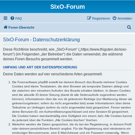
SIxO-Forum
FAQ
Registrieren
Anmelden
S
Foren-Übersicht
u
SIxO-Forum - Datenschutzerklärung
c
h
Diese Richtlinie beschreibt, wie „SIxO-Forum“ („https://www.thiguten.de/sixo-
forum“) (im Folgenden „der Betreiber“) die Daten verwendet, die während
e
deines Foren-Besuchs gesammelt werden.
UMFANG UND ART DER DATENSPEICHERUNG
Deine Daten werden auf vier verschiedene Arten gesammelt:
Die Forensoftware phpBB erstellt bei deinem Besuch des Boards mehrere Cookies.
Cookies sind kleine Textdateien, die dein Browser als temporäre Dateien ablegt und
die zwischen den einzelnen Aufrufen des Boards erhalten bleiben. In diesen Cookies
sind die aktuelle ID deiner Sitzung (damit dir alle Seitenaufrufe zugeordnet werden
können), Informationen über die von dir gelesenen Beiträge (zur Markierung dieser als
gelesen/ungelesen; sofern du nicht angemeldet bist) sowie Informationen über deine
Teilnahme an Umfragen (sofern du nicht angemeldet bist) gespeichert. Ferner werden
deine Benutzer-ID, ein Authentifizierungsschlüssel und eine Session-ID gespeichert.
Die Cookies haben standardmäßig eine Gültigkeit von einem Jahr. Alle Cookies kannst
du jederzeit über die Funktion „Alle Cookies löschen“ löschen.
Weiterhin werden die Daten gespeichert, die du bei der Registrierung, in deinem Profil
oder deinem persönlichem Bereich angibst. Für die Registrierung sind mindestens ein
eindeutiger Benutzername, eine E-Mail-Adresse und ein Passwort notwendig. Wenn