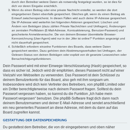
durch den Betreiber weitere Daten als notwendig festgelegt wurden, so ist dies für
dich vor deren Eingabe ersichtlich.
Wenn du einen Beitrag oder eine private Nachricht erstellst, so werden die dort
eingegebenen Daten ebenfalls gespeichert. Gleiches gilt, wenn du einen Beitrag als
Entwurf zwischenspeicherst. In diesen Fällen wird auch deine IP-Adresse gespeichert.
Die IP-Adresse wird weiterhin bei folgenden Aktionen gespeichert: Löschen und
Ändern von Beiträgen (dazu zählen Private Nachrichten und Umfragen), Änderungen
an zentralen Profildaten (E-Mail-Adresse, Kontoaktivierung, Benutzer-Passwort) und
gescheiterte Anmeldeversuche. Die von deinem Browser übermittelte Browser-
Kennzeichnung (User Agent) wird nur in der „Wer ist online?“-Funktion angezeigt und
nicht dauerhaft gespeichert.
Schließlich erfordern einzelne Funktionen des Boards, dass weitere Daten
gespeichert werden. Dazu gehören dein Abstimmungsverhalten bei Umfragen, der
Gelesen-Status von deinen Beiträgen oder explizit von dir gesetzte Lesezeichen oder
Benachrichtigungsfunktionen.
Dein Passwort wird mit einer Einwege-Verschlüsselung (Hash) gespeichert, so
dass es sicher ist. Jedoch wird dir empfohlen, dieses Passwort nicht auf einer
Vielzahl von Webseiten zu verwenden. Das Passwort ist dein Schlüssel zu
deinem Benutzerkonto für das Board, also geh mit ihm sorgsam um.
Insbesondere wird dich kein Vertreter des Betreibers, von phpBB Limited oder
ein Dritter berechtigterweise nach deinem Passwort fragen. Solltest du dein
Passwort vergessen haben, so kannst du die Funktion „Ich habe mein
Passwort vergessen“ benutzen. Die phpBB-Software fragt dich dann nach
deinem Benutzernamen und deiner E-Mail-Adresse und sendet anschließend
ein neu generiertes Passwort an diese Adresse, mit dem du dann auf das
Board zugreifen kannst.
GESTATTUNG DER DATENSPEICHERUNG
Du gestattest dem Betreiber, die von dir eingegebenen und oben näher