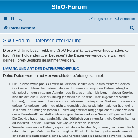
SIxO-Forum
FAQ
Registrieren
Anmelden
S
Foren-Übersicht
u
SIxO-Forum - Datenschutzerklärung
c
h
Diese Richtlinie beschreibt, wie „SIxO-Forum“ („https://www.thiguten.de/sixo-
forum“) (im Folgenden „der Betreiber“) die Daten verwendet, die während
e
deines Foren-Besuchs gesammelt werden.
UMFANG UND ART DER DATENSPEICHERUNG
Deine Daten werden auf vier verschiedene Arten gesammelt:
Die Forensoftware phpBB erstellt bei deinem Besuch des Boards mehrere Cookies.
Cookies sind kleine Textdateien, die dein Browser als temporäre Dateien ablegt und
die zwischen den einzelnen Aufrufen des Boards erhalten bleiben. In diesen Cookies
sind die aktuelle ID deiner Sitzung (damit dir alle Seitenaufrufe zugeordnet werden
können), Informationen über die von dir gelesenen Beiträge (zur Markierung dieser als
gelesen/ungelesen; sofern du nicht angemeldet bist) sowie Informationen über deine
Teilnahme an Umfragen (sofern du nicht angemeldet bist) gespeichert. Ferner werden
deine Benutzer-ID, ein Authentifizierungsschlüssel und eine Session-ID gespeichert.
Die Cookies haben standardmäßig eine Gültigkeit von einem Jahr. Alle Cookies kannst
du jederzeit über die Funktion „Alle Cookies löschen“ löschen.
Weiterhin werden die Daten gespeichert, die du bei der Registrierung, in deinem Profil
oder deinem persönlichem Bereich angibst. Für die Registrierung sind mindestens ein
eindeutiger Benutzername, eine E-Mail-Adresse und ein Passwort notwendig. Wenn