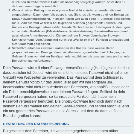
durch den Betreiber weitere Daten als notwendig festgelegt wurden, so ist dies für
dich vor deren Eingabe ersichtlich.
Wenn du einen Beitrag oder eine private Nachricht erstellst, so werden die dort
eingegebenen Daten ebenfalls gespeichert. Gleiches gilt, wenn du einen Beitrag als
Entwurf zwischenspeicherst. In diesen Fällen wird auch deine IP-Adresse gespeichert.
Die IP-Adresse wird weiterhin bei folgenden Aktionen gespeichert: Löschen und
Ändern von Beiträgen (dazu zählen Private Nachrichten und Umfragen), Änderungen
an zentralen Profildaten (E-Mail-Adresse, Kontoaktivierung, Benutzer-Passwort) und
gescheiterte Anmeldeversuche. Die von deinem Browser übermittelte Browser-
Kennzeichnung (User Agent) wird nur in der „Wer ist online?“-Funktion angezeigt und
nicht dauerhaft gespeichert.
Schließlich erfordern einzelne Funktionen des Boards, dass weitere Daten
gespeichert werden. Dazu gehören dein Abstimmungsverhalten bei Umfragen, der
Gelesen-Status von deinen Beiträgen oder explizit von dir gesetzte Lesezeichen oder
Benachrichtigungsfunktionen.
Dein Passwort wird mit einer Einwege-Verschlüsselung (Hash) gespeichert, so
dass es sicher ist. Jedoch wird dir empfohlen, dieses Passwort nicht auf einer
Vielzahl von Webseiten zu verwenden. Das Passwort ist dein Schlüssel zu
deinem Benutzerkonto für das Board, also geh mit ihm sorgsam um.
Insbesondere wird dich kein Vertreter des Betreibers, von phpBB Limited oder
ein Dritter berechtigterweise nach deinem Passwort fragen. Solltest du dein
Passwort vergessen haben, so kannst du die Funktion „Ich habe mein
Passwort vergessen“ benutzen. Die phpBB-Software fragt dich dann nach
deinem Benutzernamen und deiner E-Mail-Adresse und sendet anschließend
ein neu generiertes Passwort an diese Adresse, mit dem du dann auf das
Board zugreifen kannst.
GESTATTUNG DER DATENSPEICHERUNG
Du gestattest dem Betreiber, die von dir eingegebenen und oben näher