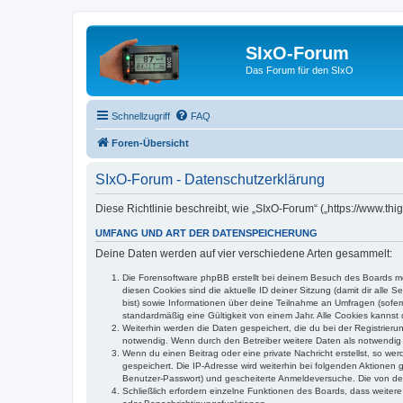
SIxO-Forum
Das Forum für den SIxO
Schnellzugriff
FAQ
Foren-Übersicht
SIxO-Forum - Datenschutzerklärung
Diese Richtlinie beschreibt, wie „SIxO-Forum“ („https://www.t
UMFANG UND ART DER DATENSPEICHERUNG
Deine Daten werden auf vier verschiedene Arten gesammelt:
Die Forensoftware phpBB erstellt bei deinem Besuch des Boards meh
diesen Cookies sind die aktuelle ID deiner Sitzung (damit dir alle
bist) sowie Informationen über deine Teilnahme an Umfragen (sofer
standardmäßig eine Gültigkeit von einem Jahr. Alle Cookies kannst d
Weiterhin werden die Daten gespeichert, die du bei der Registrieru
notwendig. Wenn durch den Betreiber weitere Daten als notwendig fe
Wenn du einen Beitrag oder eine private Nachricht erstellst, so we
gespeichert. Die IP-Adresse wird weiterhin bei folgenden Aktionen
Benutzer-Passwort) und gescheiterte Anmeldeversuche. Die von dein
Schließlich erfordern einzelne Funktionen des Boards, dass weite