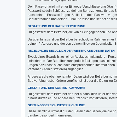
oder Benachrichtigungsfunktionen.
Dein Passwort wird mit einer Einwege-Verschlüsselung (Hash) g
Passwort ist dein Schlüssel zu deinem Benutzerkonto für das Bo
nach deinem Passwort fragen. Solltest du dein Passwort verg
Benutzernamen und deiner E-Mail-Adresse und sendet anschlie
GESTATTUNG DER DATENSPEICHERUNG
Du gestattest dem Betreiber, die von dir eingegebenen und ob
Darüber hinaus ist der Betreiber berechtigt, im Rahmen einer
deiner IP-Adresse und der von deinem Browser übermittelter B
REGELUNGEN BEZÜGLICH DER WEITERGABE DEINER DATEN
Zweck eines Boards ist es, einen Austausch mit anderen Personen
sein können. Der Betreiber kann jedoch festlegen, dass einzeln
Fragen dazu hast, suche nach entsprechenden Informationen im 
Personen (Administratoren) zugänglich.
Andere als die oben genannten Daten wird der Betreiber nur mit
Strafverfolgungsbehörden) verpflichtet ist oder die Daten zur D
GESTATTUNG DER KONTAKTAUFNAHME
Du gestattest dem Betreiber darüber hinaus, dich unter den von
hinaus dürfen er und andere Benutzer dich kontaktieren, sofern
GELTUNGSBEREICH DIESER RICHTLINIE
Diese Richtlinie umfasst nur den Bereich der Seiten, die die 
darüber gesondert informieren.