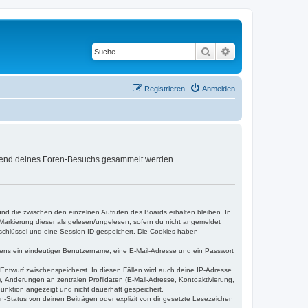
Suche
Erweiterte Suche
Registrieren
Anmelden
während deines Foren-Besuchs gesammelt werden.
und die zwischen den einzelnen Aufrufen des Boards erhalten bleiben. In
r Markierung dieser als gelesen/ungelesen; sofern du nicht angemeldet
sschlüssel und eine Session-ID gespeichert. Die Cookies haben
estens ein eindeutiger Benutzername, eine E-Mail-Adresse und ein Passwort
 Entwurf zwischenspeicherst. In diesen Fällen wird auch deine IP-Adresse
, Änderungen an zentralen Profildaten (E-Mail-Adresse, Kontoaktivierung,
unktion angezeigt und nicht dauerhaft gespeichert.
-Status von deinen Beiträgen oder explizit von dir gesetzte Lesezeichen