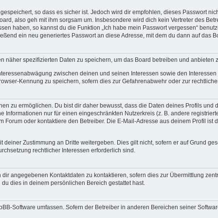
espeichert, so dass es sicher ist. Jedoch wird dir empfohlen, dieses Passwort ni
ard, also geh mit ihm sorgsam um. Insbesondere wird dich kein Vertreter des Betre
essen haben, so kannst du die Funktion „Ich habe mein Passwort vergessen“ benut
ßend ein neu generiertes Passwort an diese Adresse, mit dem du dann auf das Bo
en näher spezifizierten Daten zu speichern, um das Board betreiben und anbieten 
 Interessenabwägung zwischen deinen und seinen Interessen sowie den Interessen D
rowser-Kennung zu speichern, sofern dies zur Gefahrenabwehr oder zur rechtlichen
 zu ermöglichen. Du bist dir daher bewusst, dass die Daten deines Profils und die 
e Informationen nur für einen eingeschränkten Nutzerkreis (z. B. andere registriert
Forum oder kontaktiere den Betreiber. Die E-Mail-Adresse aus deinem Profil ist d
 deiner Zustimmung an Dritte weitergeben. Dies gilt nicht, sofern er auf Grund ge
urchsetzung rechtlicher Interessen erforderlich sind.
 dir angegebenen Kontaktdaten zu kontaktieren, sofern dies zur Übermittlung zentra
 du dies in deinem persönlichen Bereich gestattet hast.
phpBB-Software umfassen. Sofern der Betreiber in anderen Bereichen seiner Softwa