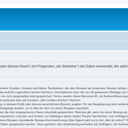
higuten.de/sixo-forum“) (im Folgenden „der Betreiber“) die Daten verwendet, die 
rere Cookies. Cookies sind kleine Textdateien, die dein Browser als temporäre Dateien ablegt 
 Seitenaufrufe zugeordnet werden können), Informationen über die von dir gelesenen Beiträge (zu
n du nicht angemeldet bist) gespeichert. Ferner werden deine Benutzer-ID, ein Authentifizierung
u jederzeit über die Funktion „Alle Cookies löschen“ löschen.
ng, in deinem Profil oder deinem persönlichem Bereich angibst. Für die Registrierung sind mind
stgelegt wurden, so ist dies für dich vor deren Eingabe ersichtlich.
rden die dort eingegebenen Daten ebenfalls gespeichert. Gleiches gilt, wenn du einen Beitrag als
 gespeichert: Löschen und Ändern von Beiträgen (dazu zählen Private Nachrichten und Umfragen)
em Browser übermittelte Browser-Kennzeichnung (User Agent) wird nur in der „Wer ist online?“-F
re Daten gespeichert werden. Dazu gehören dein Abstimmungsverhalten bei Umfragen, der Gelesen