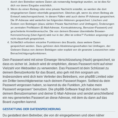
durch den Betreiber weitere Daten als notwendig festgelegt wurden, so ist dies für
dich vor deren Eingabe ersichtlich.
Wenn du einen Beitrag oder eine private Nachricht erstellst, so werden die dort
eingegebenen Daten ebenfalls gespeichert. Gleiches gilt, wenn du einen Beitrag als
Entwurf zwischenspeicherst. In diesen Fällen wird auch deine IP-Adresse gespeichert.
Die IP-Adresse wird weiterhin bei folgenden Aktionen gespeichert: Löschen und
Ändern von Beiträgen (dazu zählen Private Nachrichten und Umfragen), Änderungen
an zentralen Profildaten (E-Mail-Adresse, Kontoaktivierung, Benutzer-Passwort) und
gescheiterte Anmeldeversuche. Die von deinem Browser übermittelte Browser-
Kennzeichnung (User Agent) wird nur in der „Wer ist online?“-Funktion angezeigt und
nicht dauerhaft gespeichert.
Schließlich erfordern einzelne Funktionen des Boards, dass weitere Daten
gespeichert werden. Dazu gehören dein Abstimmungsverhalten bei Umfragen, der
Gelesen-Status von deinen Beiträgen oder explizit von dir gesetzte Lesezeichen oder
Benachrichtigungsfunktionen.
Dein Passwort wird mit einer Einwege-Verschlüsselung (Hash) gespeichert, so
dass es sicher ist. Jedoch wird dir empfohlen, dieses Passwort nicht auf einer
Vielzahl von Webseiten zu verwenden. Das Passwort ist dein Schlüssel zu
deinem Benutzerkonto für das Board, also geh mit ihm sorgsam um.
Insbesondere wird dich kein Vertreter des Betreibers, von phpBB Limited oder
ein Dritter berechtigterweise nach deinem Passwort fragen. Solltest du dein
Passwort vergessen haben, so kannst du die Funktion „Ich habe mein
Passwort vergessen“ benutzen. Die phpBB-Software fragt dich dann nach
deinem Benutzernamen und deiner E-Mail-Adresse und sendet anschließend
ein neu generiertes Passwort an diese Adresse, mit dem du dann auf das
Board zugreifen kannst.
GESTATTUNG DER DATENSPEICHERUNG
Du gestattest dem Betreiber, die von dir eingegebenen und oben näher