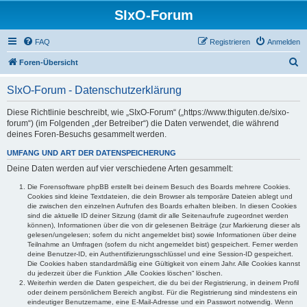
SIxO-Forum
FAQ
Registrieren
Anmelden
S
Foren-Übersicht
u
SIxO-Forum - Datenschutzerklärung
c
h
Diese Richtlinie beschreibt, wie „SIxO-Forum“ („https://www.thiguten.de/sixo-
forum“) (im Folgenden „der Betreiber“) die Daten verwendet, die während
e
deines Foren-Besuchs gesammelt werden.
UMFANG UND ART DER DATENSPEICHERUNG
Deine Daten werden auf vier verschiedene Arten gesammelt:
Die Forensoftware phpBB erstellt bei deinem Besuch des Boards mehrere Cookies.
Cookies sind kleine Textdateien, die dein Browser als temporäre Dateien ablegt und
die zwischen den einzelnen Aufrufen des Boards erhalten bleiben. In diesen Cookies
sind die aktuelle ID deiner Sitzung (damit dir alle Seitenaufrufe zugeordnet werden
können), Informationen über die von dir gelesenen Beiträge (zur Markierung dieser als
gelesen/ungelesen; sofern du nicht angemeldet bist) sowie Informationen über deine
Teilnahme an Umfragen (sofern du nicht angemeldet bist) gespeichert. Ferner werden
deine Benutzer-ID, ein Authentifizierungsschlüssel und eine Session-ID gespeichert.
Die Cookies haben standardmäßig eine Gültigkeit von einem Jahr. Alle Cookies kannst
du jederzeit über die Funktion „Alle Cookies löschen“ löschen.
Weiterhin werden die Daten gespeichert, die du bei der Registrierung, in deinem Profil
oder deinem persönlichem Bereich angibst. Für die Registrierung sind mindestens ein
eindeutiger Benutzername, eine E-Mail-Adresse und ein Passwort notwendig. Wenn