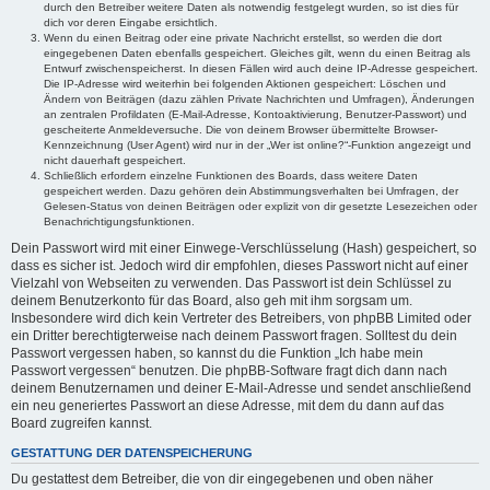
durch den Betreiber weitere Daten als notwendig festgelegt wurden, so ist dies für
dich vor deren Eingabe ersichtlich.
Wenn du einen Beitrag oder eine private Nachricht erstellst, so werden die dort
eingegebenen Daten ebenfalls gespeichert. Gleiches gilt, wenn du einen Beitrag als
Entwurf zwischenspeicherst. In diesen Fällen wird auch deine IP-Adresse gespeichert.
Die IP-Adresse wird weiterhin bei folgenden Aktionen gespeichert: Löschen und
Ändern von Beiträgen (dazu zählen Private Nachrichten und Umfragen), Änderungen
an zentralen Profildaten (E-Mail-Adresse, Kontoaktivierung, Benutzer-Passwort) und
gescheiterte Anmeldeversuche. Die von deinem Browser übermittelte Browser-
Kennzeichnung (User Agent) wird nur in der „Wer ist online?“-Funktion angezeigt und
nicht dauerhaft gespeichert.
Schließlich erfordern einzelne Funktionen des Boards, dass weitere Daten
gespeichert werden. Dazu gehören dein Abstimmungsverhalten bei Umfragen, der
Gelesen-Status von deinen Beiträgen oder explizit von dir gesetzte Lesezeichen oder
Benachrichtigungsfunktionen.
Dein Passwort wird mit einer Einwege-Verschlüsselung (Hash) gespeichert, so
dass es sicher ist. Jedoch wird dir empfohlen, dieses Passwort nicht auf einer
Vielzahl von Webseiten zu verwenden. Das Passwort ist dein Schlüssel zu
deinem Benutzerkonto für das Board, also geh mit ihm sorgsam um.
Insbesondere wird dich kein Vertreter des Betreibers, von phpBB Limited oder
ein Dritter berechtigterweise nach deinem Passwort fragen. Solltest du dein
Passwort vergessen haben, so kannst du die Funktion „Ich habe mein
Passwort vergessen“ benutzen. Die phpBB-Software fragt dich dann nach
deinem Benutzernamen und deiner E-Mail-Adresse und sendet anschließend
ein neu generiertes Passwort an diese Adresse, mit dem du dann auf das
Board zugreifen kannst.
GESTATTUNG DER DATENSPEICHERUNG
Du gestattest dem Betreiber, die von dir eingegebenen und oben näher