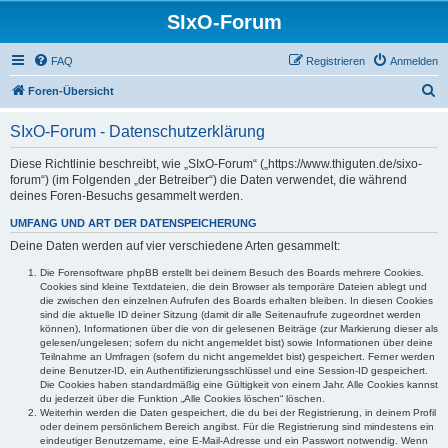
SIxO-Forum
FAQ
Registrieren
Anmelden
S
Foren-Übersicht
u
SIxO-Forum - Datenschutzerklärung
c
h
Diese Richtlinie beschreibt, wie „SIxO-Forum“ („https://www.thiguten.de/sixo-
forum“) (im Folgenden „der Betreiber“) die Daten verwendet, die während
e
deines Foren-Besuchs gesammelt werden.
UMFANG UND ART DER DATENSPEICHERUNG
Deine Daten werden auf vier verschiedene Arten gesammelt:
Die Forensoftware phpBB erstellt bei deinem Besuch des Boards mehrere Cookies.
Cookies sind kleine Textdateien, die dein Browser als temporäre Dateien ablegt und
die zwischen den einzelnen Aufrufen des Boards erhalten bleiben. In diesen Cookies
sind die aktuelle ID deiner Sitzung (damit dir alle Seitenaufrufe zugeordnet werden
können), Informationen über die von dir gelesenen Beiträge (zur Markierung dieser als
gelesen/ungelesen; sofern du nicht angemeldet bist) sowie Informationen über deine
Teilnahme an Umfragen (sofern du nicht angemeldet bist) gespeichert. Ferner werden
deine Benutzer-ID, ein Authentifizierungsschlüssel und eine Session-ID gespeichert.
Die Cookies haben standardmäßig eine Gültigkeit von einem Jahr. Alle Cookies kannst
du jederzeit über die Funktion „Alle Cookies löschen“ löschen.
Weiterhin werden die Daten gespeichert, die du bei der Registrierung, in deinem Profil
oder deinem persönlichem Bereich angibst. Für die Registrierung sind mindestens ein
eindeutiger Benutzername, eine E-Mail-Adresse und ein Passwort notwendig. Wenn