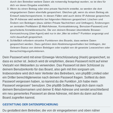
durch den Betreiber weitere Daten als notwendig festgelegt wurden, so ist dies für
dich vor deren Eingabe ersichtlich.
Wenn du einen Beitrag oder eine private Nachricht erstellst, so werden die dort
eingegebenen Daten ebenfalls gespeichert. Gleiches gilt, wenn du einen Beitrag als
Entwurf zwischenspeicherst. In diesen Fällen wird auch deine IP-Adresse gespeichert.
Die IP-Adresse wird weiterhin bei folgenden Aktionen gespeichert: Löschen und
Ändern von Beiträgen (dazu zählen Private Nachrichten und Umfragen), Änderungen
an zentralen Profildaten (E-Mail-Adresse, Kontoaktivierung, Benutzer-Passwort) und
gescheiterte Anmeldeversuche. Die von deinem Browser übermittelte Browser-
Kennzeichnung (User Agent) wird nur in der „Wer ist online?“-Funktion angezeigt und
nicht dauerhaft gespeichert.
Schließlich erfordern einzelne Funktionen des Boards, dass weitere Daten
gespeichert werden. Dazu gehören dein Abstimmungsverhalten bei Umfragen, der
Gelesen-Status von deinen Beiträgen oder explizit von dir gesetzte Lesezeichen oder
Benachrichtigungsfunktionen.
Dein Passwort wird mit einer Einwege-Verschlüsselung (Hash) gespeichert, so
dass es sicher ist. Jedoch wird dir empfohlen, dieses Passwort nicht auf einer
Vielzahl von Webseiten zu verwenden. Das Passwort ist dein Schlüssel zu
deinem Benutzerkonto für das Board, also geh mit ihm sorgsam um.
Insbesondere wird dich kein Vertreter des Betreibers, von phpBB Limited oder
ein Dritter berechtigterweise nach deinem Passwort fragen. Solltest du dein
Passwort vergessen haben, so kannst du die Funktion „Ich habe mein
Passwort vergessen“ benutzen. Die phpBB-Software fragt dich dann nach
deinem Benutzernamen und deiner E-Mail-Adresse und sendet anschließend
ein neu generiertes Passwort an diese Adresse, mit dem du dann auf das
Board zugreifen kannst.
GESTATTUNG DER DATENSPEICHERUNG
Du gestattest dem Betreiber, die von dir eingegebenen und oben näher