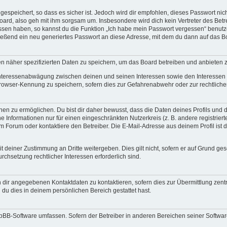
espeichert, so dass es sicher ist. Jedoch wird dir empfohlen, dieses Passwort ni
ard, also geh mit ihm sorgsam um. Insbesondere wird dich kein Vertreter des Betre
essen haben, so kannst du die Funktion „Ich habe mein Passwort vergessen“ benut
ßend ein neu generiertes Passwort an diese Adresse, mit dem du dann auf das Bo
en näher spezifizierten Daten zu speichern, um das Board betreiben und anbieten 
 Interessenabwägung zwischen deinen und seinen Interessen sowie den Interessen D
rowser-Kennung zu speichern, sofern dies zur Gefahrenabwehr oder zur rechtlichen
 zu ermöglichen. Du bist dir daher bewusst, dass die Daten deines Profils und die 
e Informationen nur für einen eingeschränkten Nutzerkreis (z. B. andere registriert
Forum oder kontaktiere den Betreiber. Die E-Mail-Adresse aus deinem Profil ist d
 deiner Zustimmung an Dritte weitergeben. Dies gilt nicht, sofern er auf Grund ge
urchsetzung rechtlicher Interessen erforderlich sind.
 dir angegebenen Kontaktdaten zu kontaktieren, sofern dies zur Übermittlung zentra
 du dies in deinem persönlichen Bereich gestattet hast.
phpBB-Software umfassen. Sofern der Betreiber in anderen Bereichen seiner Softwa