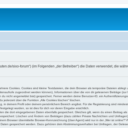
higuten.de/sixo-forum“) (im Folgenden „der Betreiber“) die Daten verwendet, die 
rere Cookies. Cookies sind kleine Textdateien, die dein Browser als temporäre Dateien ablegt 
 Seitenaufrufe zugeordnet werden können), Informationen über die von dir gelesenen Beiträge (zu
n du nicht angemeldet bist) gespeichert. Ferner werden deine Benutzer-ID, ein Authentifizierung
u jederzeit über die Funktion „Alle Cookies löschen“ löschen.
ng, in deinem Profil oder deinem persönlichem Bereich angibst. Für die Registrierung sind mind
stgelegt wurden, so ist dies für dich vor deren Eingabe ersichtlich.
rden die dort eingegebenen Daten ebenfalls gespeichert. Gleiches gilt, wenn du einen Beitrag als
 gespeichert: Löschen und Ändern von Beiträgen (dazu zählen Private Nachrichten und Umfragen)
em Browser übermittelte Browser-Kennzeichnung (User Agent) wird nur in der „Wer ist online?“-F
re Daten gespeichert werden. Dazu gehören dein Abstimmungsverhalten bei Umfragen, der Gelesen