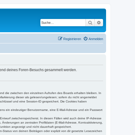
Suche
Erweiterte Suche
Registrieren
Anmelden
während deines Foren-Besuchs gesammelt werden.
und die zwischen den einzelnen Aufrufen des Boards erhalten bleiben. In
r Markierung dieser als gelesen/ungelesen; sofern du nicht angemeldet
sschlüssel und eine Session-ID gespeichert. Die Cookies haben
estens ein eindeutiger Benutzername, eine E-Mail-Adresse und ein Passwort
 Entwurf zwischenspeicherst. In diesen Fällen wird auch deine IP-Adresse
, Änderungen an zentralen Profildaten (E-Mail-Adresse, Kontoaktivierung,
unktion angezeigt und nicht dauerhaft gespeichert.
-Status von deinen Beiträgen oder explizit von dir gesetzte Lesezeichen