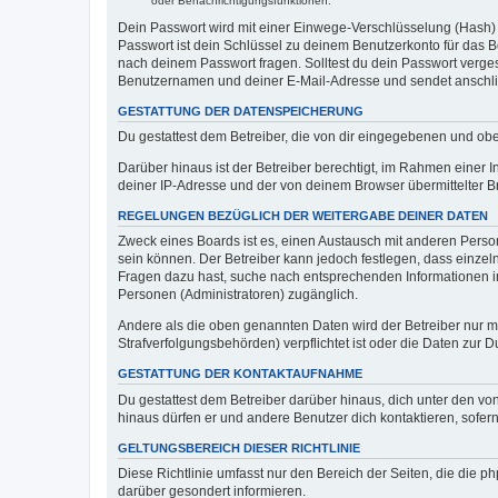
oder Benachrichtigungsfunktionen.
Dein Passwort wird mit einer Einwege-Verschlüsselung (Hash) g
Passwort ist dein Schlüssel zu deinem Benutzerkonto für das Bo
nach deinem Passwort fragen. Solltest du dein Passwort verg
Benutzernamen und deiner E-Mail-Adresse und sendet anschlie
GESTATTUNG DER DATENSPEICHERUNG
Du gestattest dem Betreiber, die von dir eingegebenen und ob
Darüber hinaus ist der Betreiber berechtigt, im Rahmen einer
deiner IP-Adresse und der von deinem Browser übermittelter B
REGELUNGEN BEZÜGLICH DER WEITERGABE DEINER DATEN
Zweck eines Boards ist es, einen Austausch mit anderen Personen
sein können. Der Betreiber kann jedoch festlegen, dass einzeln
Fragen dazu hast, suche nach entsprechenden Informationen im 
Personen (Administratoren) zugänglich.
Andere als die oben genannten Daten wird der Betreiber nur mit
Strafverfolgungsbehörden) verpflichtet ist oder die Daten zur D
GESTATTUNG DER KONTAKTAUFNAHME
Du gestattest dem Betreiber darüber hinaus, dich unter den von
hinaus dürfen er und andere Benutzer dich kontaktieren, sofern
GELTUNGSBEREICH DIESER RICHTLINIE
Diese Richtlinie umfasst nur den Bereich der Seiten, die die 
darüber gesondert informieren.