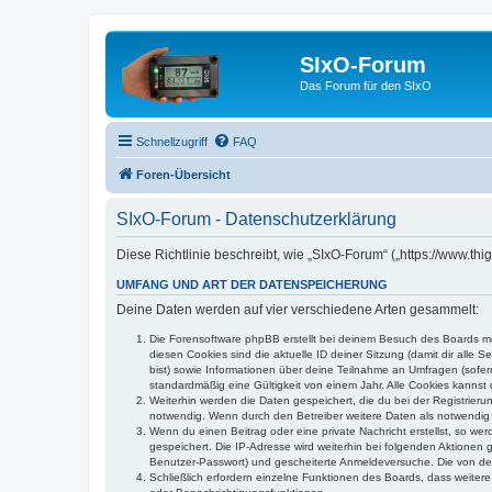
SIxO-Forum
Das Forum für den SIxO
Schnellzugriff
FAQ
Foren-Übersicht
SIxO-Forum - Datenschutzerklärung
Diese Richtlinie beschreibt, wie „SIxO-Forum“ („https://www.t
UMFANG UND ART DER DATENSPEICHERUNG
Deine Daten werden auf vier verschiedene Arten gesammelt:
Die Forensoftware phpBB erstellt bei deinem Besuch des Boards meh
diesen Cookies sind die aktuelle ID deiner Sitzung (damit dir alle
bist) sowie Informationen über deine Teilnahme an Umfragen (sofer
standardmäßig eine Gültigkeit von einem Jahr. Alle Cookies kannst d
Weiterhin werden die Daten gespeichert, die du bei der Registrieru
notwendig. Wenn durch den Betreiber weitere Daten als notwendig fe
Wenn du einen Beitrag oder eine private Nachricht erstellst, so we
gespeichert. Die IP-Adresse wird weiterhin bei folgenden Aktionen
Benutzer-Passwort) und gescheiterte Anmeldeversuche. Die von dein
Schließlich erfordern einzelne Funktionen des Boards, dass weite