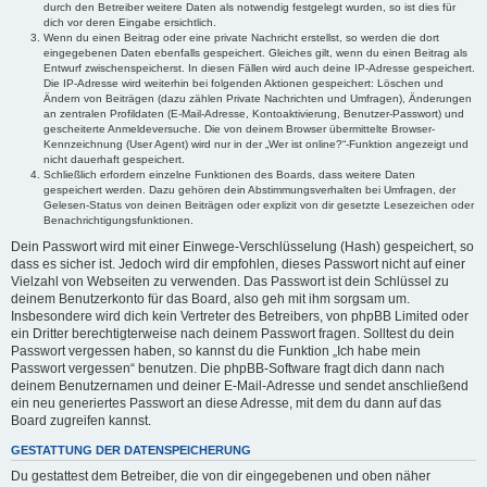
durch den Betreiber weitere Daten als notwendig festgelegt wurden, so ist dies für
dich vor deren Eingabe ersichtlich.
Wenn du einen Beitrag oder eine private Nachricht erstellst, so werden die dort
eingegebenen Daten ebenfalls gespeichert. Gleiches gilt, wenn du einen Beitrag als
Entwurf zwischenspeicherst. In diesen Fällen wird auch deine IP-Adresse gespeichert.
Die IP-Adresse wird weiterhin bei folgenden Aktionen gespeichert: Löschen und
Ändern von Beiträgen (dazu zählen Private Nachrichten und Umfragen), Änderungen
an zentralen Profildaten (E-Mail-Adresse, Kontoaktivierung, Benutzer-Passwort) und
gescheiterte Anmeldeversuche. Die von deinem Browser übermittelte Browser-
Kennzeichnung (User Agent) wird nur in der „Wer ist online?“-Funktion angezeigt und
nicht dauerhaft gespeichert.
Schließlich erfordern einzelne Funktionen des Boards, dass weitere Daten
gespeichert werden. Dazu gehören dein Abstimmungsverhalten bei Umfragen, der
Gelesen-Status von deinen Beiträgen oder explizit von dir gesetzte Lesezeichen oder
Benachrichtigungsfunktionen.
Dein Passwort wird mit einer Einwege-Verschlüsselung (Hash) gespeichert, so
dass es sicher ist. Jedoch wird dir empfohlen, dieses Passwort nicht auf einer
Vielzahl von Webseiten zu verwenden. Das Passwort ist dein Schlüssel zu
deinem Benutzerkonto für das Board, also geh mit ihm sorgsam um.
Insbesondere wird dich kein Vertreter des Betreibers, von phpBB Limited oder
ein Dritter berechtigterweise nach deinem Passwort fragen. Solltest du dein
Passwort vergessen haben, so kannst du die Funktion „Ich habe mein
Passwort vergessen“ benutzen. Die phpBB-Software fragt dich dann nach
deinem Benutzernamen und deiner E-Mail-Adresse und sendet anschließend
ein neu generiertes Passwort an diese Adresse, mit dem du dann auf das
Board zugreifen kannst.
GESTATTUNG DER DATENSPEICHERUNG
Du gestattest dem Betreiber, die von dir eingegebenen und oben näher