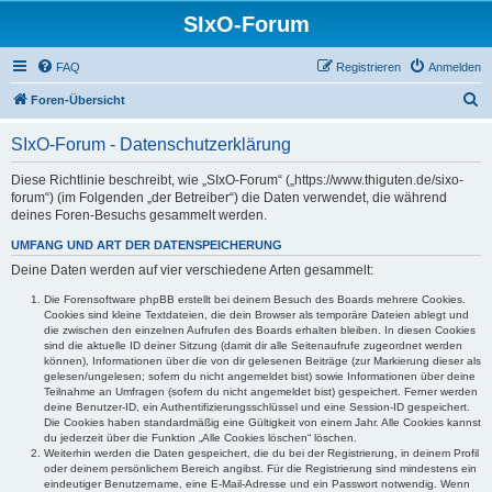
SIxO-Forum
FAQ
Registrieren
Anmelden
S
Foren-Übersicht
u
SIxO-Forum - Datenschutzerklärung
c
h
Diese Richtlinie beschreibt, wie „SIxO-Forum“ („https://www.thiguten.de/sixo-
forum“) (im Folgenden „der Betreiber“) die Daten verwendet, die während
e
deines Foren-Besuchs gesammelt werden.
UMFANG UND ART DER DATENSPEICHERUNG
Deine Daten werden auf vier verschiedene Arten gesammelt:
Die Forensoftware phpBB erstellt bei deinem Besuch des Boards mehrere Cookies.
Cookies sind kleine Textdateien, die dein Browser als temporäre Dateien ablegt und
die zwischen den einzelnen Aufrufen des Boards erhalten bleiben. In diesen Cookies
sind die aktuelle ID deiner Sitzung (damit dir alle Seitenaufrufe zugeordnet werden
können), Informationen über die von dir gelesenen Beiträge (zur Markierung dieser als
gelesen/ungelesen; sofern du nicht angemeldet bist) sowie Informationen über deine
Teilnahme an Umfragen (sofern du nicht angemeldet bist) gespeichert. Ferner werden
deine Benutzer-ID, ein Authentifizierungsschlüssel und eine Session-ID gespeichert.
Die Cookies haben standardmäßig eine Gültigkeit von einem Jahr. Alle Cookies kannst
du jederzeit über die Funktion „Alle Cookies löschen“ löschen.
Weiterhin werden die Daten gespeichert, die du bei der Registrierung, in deinem Profil
oder deinem persönlichem Bereich angibst. Für die Registrierung sind mindestens ein
eindeutiger Benutzername, eine E-Mail-Adresse und ein Passwort notwendig. Wenn