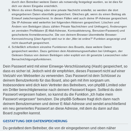
durch den Betreiber weitere Daten als notwendig festgelegt wurden, so ist dies für
dich vor deren Eingabe ersichtlich.
Wenn du einen Beitrag oder eine private Nachricht erstellst, so werden die dort
eingegebenen Daten ebenfalls gespeichert. Gleiches gilt, wenn du einen Beitrag als
Entwurf zwischenspeicherst. In diesen Fällen wird auch deine IP-Adresse gespeichert.
Die IP-Adresse wird weiterhin bei folgenden Aktionen gespeichert: Löschen und
Ändern von Beiträgen (dazu zählen Private Nachrichten und Umfragen), Änderungen
an zentralen Profildaten (E-Mail-Adresse, Kontoaktivierung, Benutzer-Passwort) und
gescheiterte Anmeldeversuche. Die von deinem Browser übermittelte Browser-
Kennzeichnung (User Agent) wird nur in der „Wer ist online?“-Funktion angezeigt und
nicht dauerhaft gespeichert.
Schließlich erfordern einzelne Funktionen des Boards, dass weitere Daten
gespeichert werden. Dazu gehören dein Abstimmungsverhalten bei Umfragen, der
Gelesen-Status von deinen Beiträgen oder explizit von dir gesetzte Lesezeichen oder
Benachrichtigungsfunktionen.
Dein Passwort wird mit einer Einwege-Verschlüsselung (Hash) gespeichert, so
dass es sicher ist. Jedoch wird dir empfohlen, dieses Passwort nicht auf einer
Vielzahl von Webseiten zu verwenden. Das Passwort ist dein Schlüssel zu
deinem Benutzerkonto für das Board, also geh mit ihm sorgsam um.
Insbesondere wird dich kein Vertreter des Betreibers, von phpBB Limited oder
ein Dritter berechtigterweise nach deinem Passwort fragen. Solltest du dein
Passwort vergessen haben, so kannst du die Funktion „Ich habe mein
Passwort vergessen“ benutzen. Die phpBB-Software fragt dich dann nach
deinem Benutzernamen und deiner E-Mail-Adresse und sendet anschließend
ein neu generiertes Passwort an diese Adresse, mit dem du dann auf das
Board zugreifen kannst.
GESTATTUNG DER DATENSPEICHERUNG
Du gestattest dem Betreiber, die von dir eingegebenen und oben näher