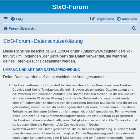
SIxO-Forum
FAQ
Registrieren
Anmelden
S
Foren-Übersicht
u
SIxO-Forum - Datenschutzerklärung
c
h
Diese Richtlinie beschreibt, wie „SIxO-Forum“ („https://www.thiguten.de/sixo-
forum“) (im Folgenden „der Betreiber“) die Daten verwendet, die während
e
deines Foren-Besuchs gesammelt werden.
UMFANG UND ART DER DATENSPEICHERUNG
Deine Daten werden auf vier verschiedene Arten gesammelt:
Die Forensoftware phpBB erstellt bei deinem Besuch des Boards mehrere Cookies.
Cookies sind kleine Textdateien, die dein Browser als temporäre Dateien ablegt und
die zwischen den einzelnen Aufrufen des Boards erhalten bleiben. In diesen Cookies
sind die aktuelle ID deiner Sitzung (damit dir alle Seitenaufrufe zugeordnet werden
können), Informationen über die von dir gelesenen Beiträge (zur Markierung dieser als
gelesen/ungelesen; sofern du nicht angemeldet bist) sowie Informationen über deine
Teilnahme an Umfragen (sofern du nicht angemeldet bist) gespeichert. Ferner werden
deine Benutzer-ID, ein Authentifizierungsschlüssel und eine Session-ID gespeichert.
Die Cookies haben standardmäßig eine Gültigkeit von einem Jahr. Alle Cookies kannst
du jederzeit über die Funktion „Alle Cookies löschen“ löschen.
Weiterhin werden die Daten gespeichert, die du bei der Registrierung, in deinem Profil
oder deinem persönlichem Bereich angibst. Für die Registrierung sind mindestens ein
eindeutiger Benutzername, eine E-Mail-Adresse und ein Passwort notwendig. Wenn