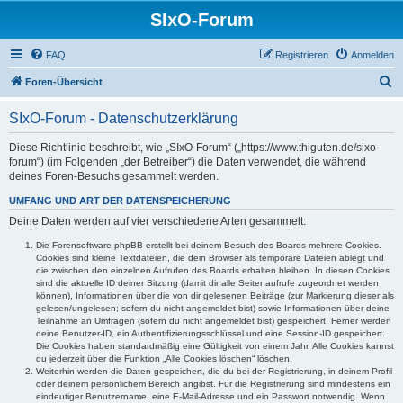
SIxO-Forum
FAQ
Registrieren
Anmelden
S
Foren-Übersicht
u
SIxO-Forum - Datenschutzerklärung
c
h
Diese Richtlinie beschreibt, wie „SIxO-Forum“ („https://www.thiguten.de/sixo-
forum“) (im Folgenden „der Betreiber“) die Daten verwendet, die während
e
deines Foren-Besuchs gesammelt werden.
UMFANG UND ART DER DATENSPEICHERUNG
Deine Daten werden auf vier verschiedene Arten gesammelt:
Die Forensoftware phpBB erstellt bei deinem Besuch des Boards mehrere Cookies.
Cookies sind kleine Textdateien, die dein Browser als temporäre Dateien ablegt und
die zwischen den einzelnen Aufrufen des Boards erhalten bleiben. In diesen Cookies
sind die aktuelle ID deiner Sitzung (damit dir alle Seitenaufrufe zugeordnet werden
können), Informationen über die von dir gelesenen Beiträge (zur Markierung dieser als
gelesen/ungelesen; sofern du nicht angemeldet bist) sowie Informationen über deine
Teilnahme an Umfragen (sofern du nicht angemeldet bist) gespeichert. Ferner werden
deine Benutzer-ID, ein Authentifizierungsschlüssel und eine Session-ID gespeichert.
Die Cookies haben standardmäßig eine Gültigkeit von einem Jahr. Alle Cookies kannst
du jederzeit über die Funktion „Alle Cookies löschen“ löschen.
Weiterhin werden die Daten gespeichert, die du bei der Registrierung, in deinem Profil
oder deinem persönlichem Bereich angibst. Für die Registrierung sind mindestens ein
eindeutiger Benutzername, eine E-Mail-Adresse und ein Passwort notwendig. Wenn