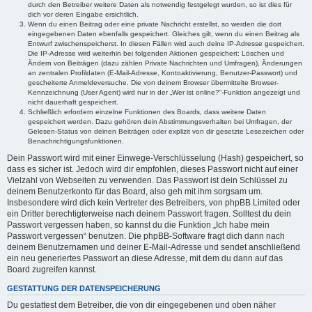
durch den Betreiber weitere Daten als notwendig festgelegt wurden, so ist dies für
dich vor deren Eingabe ersichtlich.
Wenn du einen Beitrag oder eine private Nachricht erstellst, so werden die dort
eingegebenen Daten ebenfalls gespeichert. Gleiches gilt, wenn du einen Beitrag als
Entwurf zwischenspeicherst. In diesen Fällen wird auch deine IP-Adresse gespeichert.
Die IP-Adresse wird weiterhin bei folgenden Aktionen gespeichert: Löschen und
Ändern von Beiträgen (dazu zählen Private Nachrichten und Umfragen), Änderungen
an zentralen Profildaten (E-Mail-Adresse, Kontoaktivierung, Benutzer-Passwort) und
gescheiterte Anmeldeversuche. Die von deinem Browser übermittelte Browser-
Kennzeichnung (User Agent) wird nur in der „Wer ist online?“-Funktion angezeigt und
nicht dauerhaft gespeichert.
Schließlich erfordern einzelne Funktionen des Boards, dass weitere Daten
gespeichert werden. Dazu gehören dein Abstimmungsverhalten bei Umfragen, der
Gelesen-Status von deinen Beiträgen oder explizit von dir gesetzte Lesezeichen oder
Benachrichtigungsfunktionen.
Dein Passwort wird mit einer Einwege-Verschlüsselung (Hash) gespeichert, so
dass es sicher ist. Jedoch wird dir empfohlen, dieses Passwort nicht auf einer
Vielzahl von Webseiten zu verwenden. Das Passwort ist dein Schlüssel zu
deinem Benutzerkonto für das Board, also geh mit ihm sorgsam um.
Insbesondere wird dich kein Vertreter des Betreibers, von phpBB Limited oder
ein Dritter berechtigterweise nach deinem Passwort fragen. Solltest du dein
Passwort vergessen haben, so kannst du die Funktion „Ich habe mein
Passwort vergessen“ benutzen. Die phpBB-Software fragt dich dann nach
deinem Benutzernamen und deiner E-Mail-Adresse und sendet anschließend
ein neu generiertes Passwort an diese Adresse, mit dem du dann auf das
Board zugreifen kannst.
GESTATTUNG DER DATENSPEICHERUNG
Du gestattest dem Betreiber, die von dir eingegebenen und oben näher