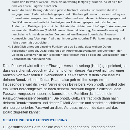
durch den Betreiber weitere Daten als notwendig festgelegt wurden, so ist dies für
dich vor deren Eingabe ersichtlich.
Wenn du einen Beitrag oder eine private Nachricht erstellst, so werden die dort
eingegebenen Daten ebenfalls gespeichert. Gleiches gilt, wenn du einen Beitrag als
Entwurf zwischenspeicherst. In diesen Fällen wird auch deine IP-Adresse gespeichert.
Die IP-Adresse wird weiterhin bei folgenden Aktionen gespeichert: Löschen und
Ändern von Beiträgen (dazu zählen Private Nachrichten und Umfragen), Änderungen
an zentralen Profildaten (E-Mail-Adresse, Kontoaktivierung, Benutzer-Passwort) und
gescheiterte Anmeldeversuche. Die von deinem Browser übermittelte Browser-
Kennzeichnung (User Agent) wird nur in der „Wer ist online?“-Funktion angezeigt und
nicht dauerhaft gespeichert.
Schließlich erfordern einzelne Funktionen des Boards, dass weitere Daten
gespeichert werden. Dazu gehören dein Abstimmungsverhalten bei Umfragen, der
Gelesen-Status von deinen Beiträgen oder explizit von dir gesetzte Lesezeichen oder
Benachrichtigungsfunktionen.
Dein Passwort wird mit einer Einwege-Verschlüsselung (Hash) gespeichert, so
dass es sicher ist. Jedoch wird dir empfohlen, dieses Passwort nicht auf einer
Vielzahl von Webseiten zu verwenden. Das Passwort ist dein Schlüssel zu
deinem Benutzerkonto für das Board, also geh mit ihm sorgsam um.
Insbesondere wird dich kein Vertreter des Betreibers, von phpBB Limited oder
ein Dritter berechtigterweise nach deinem Passwort fragen. Solltest du dein
Passwort vergessen haben, so kannst du die Funktion „Ich habe mein
Passwort vergessen“ benutzen. Die phpBB-Software fragt dich dann nach
deinem Benutzernamen und deiner E-Mail-Adresse und sendet anschließend
ein neu generiertes Passwort an diese Adresse, mit dem du dann auf das
Board zugreifen kannst.
GESTATTUNG DER DATENSPEICHERUNG
Du gestattest dem Betreiber, die von dir eingegebenen und oben näher