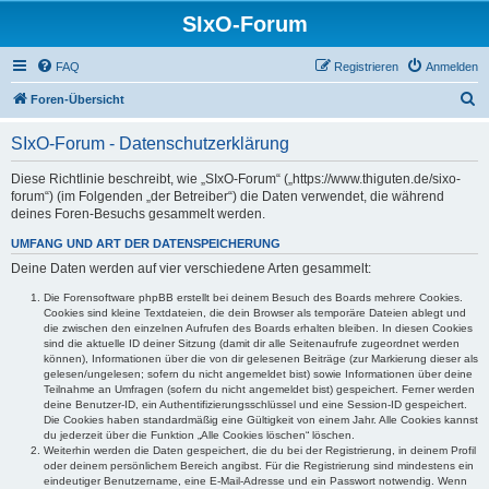
SIxO-Forum
FAQ
Registrieren
Anmelden
S
Foren-Übersicht
u
SIxO-Forum - Datenschutzerklärung
c
h
Diese Richtlinie beschreibt, wie „SIxO-Forum“ („https://www.thiguten.de/sixo-
forum“) (im Folgenden „der Betreiber“) die Daten verwendet, die während
e
deines Foren-Besuchs gesammelt werden.
UMFANG UND ART DER DATENSPEICHERUNG
Deine Daten werden auf vier verschiedene Arten gesammelt:
Die Forensoftware phpBB erstellt bei deinem Besuch des Boards mehrere Cookies.
Cookies sind kleine Textdateien, die dein Browser als temporäre Dateien ablegt und
die zwischen den einzelnen Aufrufen des Boards erhalten bleiben. In diesen Cookies
sind die aktuelle ID deiner Sitzung (damit dir alle Seitenaufrufe zugeordnet werden
können), Informationen über die von dir gelesenen Beiträge (zur Markierung dieser als
gelesen/ungelesen; sofern du nicht angemeldet bist) sowie Informationen über deine
Teilnahme an Umfragen (sofern du nicht angemeldet bist) gespeichert. Ferner werden
deine Benutzer-ID, ein Authentifizierungsschlüssel und eine Session-ID gespeichert.
Die Cookies haben standardmäßig eine Gültigkeit von einem Jahr. Alle Cookies kannst
du jederzeit über die Funktion „Alle Cookies löschen“ löschen.
Weiterhin werden die Daten gespeichert, die du bei der Registrierung, in deinem Profil
oder deinem persönlichem Bereich angibst. Für die Registrierung sind mindestens ein
eindeutiger Benutzername, eine E-Mail-Adresse und ein Passwort notwendig. Wenn