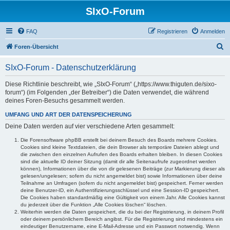
SIxO-Forum
FAQ
Registrieren
Anmelden
S
Foren-Übersicht
u
SIxO-Forum - Datenschutzerklärung
c
h
Diese Richtlinie beschreibt, wie „SIxO-Forum“ („https://www.thiguten.de/sixo-
forum“) (im Folgenden „der Betreiber“) die Daten verwendet, die während
e
deines Foren-Besuchs gesammelt werden.
UMFANG UND ART DER DATENSPEICHERUNG
Deine Daten werden auf vier verschiedene Arten gesammelt:
Die Forensoftware phpBB erstellt bei deinem Besuch des Boards mehrere Cookies.
Cookies sind kleine Textdateien, die dein Browser als temporäre Dateien ablegt und
die zwischen den einzelnen Aufrufen des Boards erhalten bleiben. In diesen Cookies
sind die aktuelle ID deiner Sitzung (damit dir alle Seitenaufrufe zugeordnet werden
können), Informationen über die von dir gelesenen Beiträge (zur Markierung dieser als
gelesen/ungelesen; sofern du nicht angemeldet bist) sowie Informationen über deine
Teilnahme an Umfragen (sofern du nicht angemeldet bist) gespeichert. Ferner werden
deine Benutzer-ID, ein Authentifizierungsschlüssel und eine Session-ID gespeichert.
Die Cookies haben standardmäßig eine Gültigkeit von einem Jahr. Alle Cookies kannst
du jederzeit über die Funktion „Alle Cookies löschen“ löschen.
Weiterhin werden die Daten gespeichert, die du bei der Registrierung, in deinem Profil
oder deinem persönlichem Bereich angibst. Für die Registrierung sind mindestens ein
eindeutiger Benutzername, eine E-Mail-Adresse und ein Passwort notwendig. Wenn