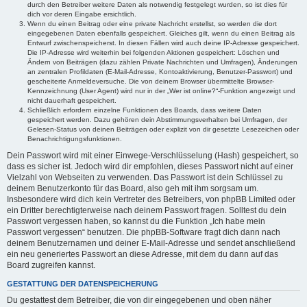
durch den Betreiber weitere Daten als notwendig festgelegt wurden, so ist dies für
dich vor deren Eingabe ersichtlich.
Wenn du einen Beitrag oder eine private Nachricht erstellst, so werden die dort
eingegebenen Daten ebenfalls gespeichert. Gleiches gilt, wenn du einen Beitrag als
Entwurf zwischenspeicherst. In diesen Fällen wird auch deine IP-Adresse gespeichert.
Die IP-Adresse wird weiterhin bei folgenden Aktionen gespeichert: Löschen und
Ändern von Beiträgen (dazu zählen Private Nachrichten und Umfragen), Änderungen
an zentralen Profildaten (E-Mail-Adresse, Kontoaktivierung, Benutzer-Passwort) und
gescheiterte Anmeldeversuche. Die von deinem Browser übermittelte Browser-
Kennzeichnung (User Agent) wird nur in der „Wer ist online?“-Funktion angezeigt und
nicht dauerhaft gespeichert.
Schließlich erfordern einzelne Funktionen des Boards, dass weitere Daten
gespeichert werden. Dazu gehören dein Abstimmungsverhalten bei Umfragen, der
Gelesen-Status von deinen Beiträgen oder explizit von dir gesetzte Lesezeichen oder
Benachrichtigungsfunktionen.
Dein Passwort wird mit einer Einwege-Verschlüsselung (Hash) gespeichert, so
dass es sicher ist. Jedoch wird dir empfohlen, dieses Passwort nicht auf einer
Vielzahl von Webseiten zu verwenden. Das Passwort ist dein Schlüssel zu
deinem Benutzerkonto für das Board, also geh mit ihm sorgsam um.
Insbesondere wird dich kein Vertreter des Betreibers, von phpBB Limited oder
ein Dritter berechtigterweise nach deinem Passwort fragen. Solltest du dein
Passwort vergessen haben, so kannst du die Funktion „Ich habe mein
Passwort vergessen“ benutzen. Die phpBB-Software fragt dich dann nach
deinem Benutzernamen und deiner E-Mail-Adresse und sendet anschließend
ein neu generiertes Passwort an diese Adresse, mit dem du dann auf das
Board zugreifen kannst.
GESTATTUNG DER DATENSPEICHERUNG
Du gestattest dem Betreiber, die von dir eingegebenen und oben näher