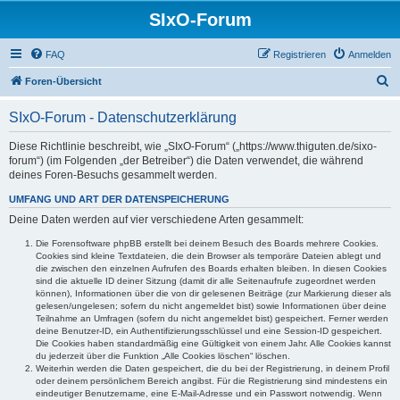
SIxO-Forum
FAQ
Registrieren
Anmelden
S
Foren-Übersicht
u
SIxO-Forum - Datenschutzerklärung
c
h
Diese Richtlinie beschreibt, wie „SIxO-Forum“ („https://www.thiguten.de/sixo-
forum“) (im Folgenden „der Betreiber“) die Daten verwendet, die während
e
deines Foren-Besuchs gesammelt werden.
UMFANG UND ART DER DATENSPEICHERUNG
Deine Daten werden auf vier verschiedene Arten gesammelt:
Die Forensoftware phpBB erstellt bei deinem Besuch des Boards mehrere Cookies.
Cookies sind kleine Textdateien, die dein Browser als temporäre Dateien ablegt und
die zwischen den einzelnen Aufrufen des Boards erhalten bleiben. In diesen Cookies
sind die aktuelle ID deiner Sitzung (damit dir alle Seitenaufrufe zugeordnet werden
können), Informationen über die von dir gelesenen Beiträge (zur Markierung dieser als
gelesen/ungelesen; sofern du nicht angemeldet bist) sowie Informationen über deine
Teilnahme an Umfragen (sofern du nicht angemeldet bist) gespeichert. Ferner werden
deine Benutzer-ID, ein Authentifizierungsschlüssel und eine Session-ID gespeichert.
Die Cookies haben standardmäßig eine Gültigkeit von einem Jahr. Alle Cookies kannst
du jederzeit über die Funktion „Alle Cookies löschen“ löschen.
Weiterhin werden die Daten gespeichert, die du bei der Registrierung, in deinem Profil
oder deinem persönlichem Bereich angibst. Für die Registrierung sind mindestens ein
eindeutiger Benutzername, eine E-Mail-Adresse und ein Passwort notwendig. Wenn