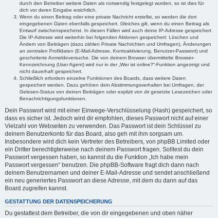
durch den Betreiber weitere Daten als notwendig festgelegt wurden, so ist dies für
dich vor deren Eingabe ersichtlich.
Wenn du einen Beitrag oder eine private Nachricht erstellst, so werden die dort
eingegebenen Daten ebenfalls gespeichert. Gleiches gilt, wenn du einen Beitrag als
Entwurf zwischenspeicherst. In diesen Fällen wird auch deine IP-Adresse gespeichert.
Die IP-Adresse wird weiterhin bei folgenden Aktionen gespeichert: Löschen und
Ändern von Beiträgen (dazu zählen Private Nachrichten und Umfragen), Änderungen
an zentralen Profildaten (E-Mail-Adresse, Kontoaktivierung, Benutzer-Passwort) und
gescheiterte Anmeldeversuche. Die von deinem Browser übermittelte Browser-
Kennzeichnung (User Agent) wird nur in der „Wer ist online?“-Funktion angezeigt und
nicht dauerhaft gespeichert.
Schließlich erfordern einzelne Funktionen des Boards, dass weitere Daten
gespeichert werden. Dazu gehören dein Abstimmungsverhalten bei Umfragen, der
Gelesen-Status von deinen Beiträgen oder explizit von dir gesetzte Lesezeichen oder
Benachrichtigungsfunktionen.
Dein Passwort wird mit einer Einwege-Verschlüsselung (Hash) gespeichert, so
dass es sicher ist. Jedoch wird dir empfohlen, dieses Passwort nicht auf einer
Vielzahl von Webseiten zu verwenden. Das Passwort ist dein Schlüssel zu
deinem Benutzerkonto für das Board, also geh mit ihm sorgsam um.
Insbesondere wird dich kein Vertreter des Betreibers, von phpBB Limited oder
ein Dritter berechtigterweise nach deinem Passwort fragen. Solltest du dein
Passwort vergessen haben, so kannst du die Funktion „Ich habe mein
Passwort vergessen“ benutzen. Die phpBB-Software fragt dich dann nach
deinem Benutzernamen und deiner E-Mail-Adresse und sendet anschließend
ein neu generiertes Passwort an diese Adresse, mit dem du dann auf das
Board zugreifen kannst.
GESTATTUNG DER DATENSPEICHERUNG
Du gestattest dem Betreiber, die von dir eingegebenen und oben näher