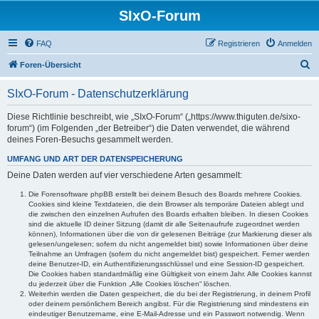
SIxO-Forum
FAQ
Registrieren
Anmelden
S
Foren-Übersicht
u
SIxO-Forum - Datenschutzerklärung
c
h
Diese Richtlinie beschreibt, wie „SIxO-Forum“ („https://www.thiguten.de/sixo-
forum“) (im Folgenden „der Betreiber“) die Daten verwendet, die während
e
deines Foren-Besuchs gesammelt werden.
UMFANG UND ART DER DATENSPEICHERUNG
Deine Daten werden auf vier verschiedene Arten gesammelt:
Die Forensoftware phpBB erstellt bei deinem Besuch des Boards mehrere Cookies.
Cookies sind kleine Textdateien, die dein Browser als temporäre Dateien ablegt und
die zwischen den einzelnen Aufrufen des Boards erhalten bleiben. In diesen Cookies
sind die aktuelle ID deiner Sitzung (damit dir alle Seitenaufrufe zugeordnet werden
können), Informationen über die von dir gelesenen Beiträge (zur Markierung dieser als
gelesen/ungelesen; sofern du nicht angemeldet bist) sowie Informationen über deine
Teilnahme an Umfragen (sofern du nicht angemeldet bist) gespeichert. Ferner werden
deine Benutzer-ID, ein Authentifizierungsschlüssel und eine Session-ID gespeichert.
Die Cookies haben standardmäßig eine Gültigkeit von einem Jahr. Alle Cookies kannst
du jederzeit über die Funktion „Alle Cookies löschen“ löschen.
Weiterhin werden die Daten gespeichert, die du bei der Registrierung, in deinem Profil
oder deinem persönlichem Bereich angibst. Für die Registrierung sind mindestens ein
eindeutiger Benutzername, eine E-Mail-Adresse und ein Passwort notwendig. Wenn