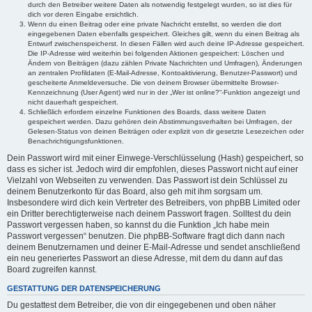
durch den Betreiber weitere Daten als notwendig festgelegt wurden, so ist dies für
dich vor deren Eingabe ersichtlich.
Wenn du einen Beitrag oder eine private Nachricht erstellst, so werden die dort
eingegebenen Daten ebenfalls gespeichert. Gleiches gilt, wenn du einen Beitrag als
Entwurf zwischenspeicherst. In diesen Fällen wird auch deine IP-Adresse gespeichert.
Die IP-Adresse wird weiterhin bei folgenden Aktionen gespeichert: Löschen und
Ändern von Beiträgen (dazu zählen Private Nachrichten und Umfragen), Änderungen
an zentralen Profildaten (E-Mail-Adresse, Kontoaktivierung, Benutzer-Passwort) und
gescheiterte Anmeldeversuche. Die von deinem Browser übermittelte Browser-
Kennzeichnung (User Agent) wird nur in der „Wer ist online?“-Funktion angezeigt und
nicht dauerhaft gespeichert.
Schließlich erfordern einzelne Funktionen des Boards, dass weitere Daten
gespeichert werden. Dazu gehören dein Abstimmungsverhalten bei Umfragen, der
Gelesen-Status von deinen Beiträgen oder explizit von dir gesetzte Lesezeichen oder
Benachrichtigungsfunktionen.
Dein Passwort wird mit einer Einwege-Verschlüsselung (Hash) gespeichert, so
dass es sicher ist. Jedoch wird dir empfohlen, dieses Passwort nicht auf einer
Vielzahl von Webseiten zu verwenden. Das Passwort ist dein Schlüssel zu
deinem Benutzerkonto für das Board, also geh mit ihm sorgsam um.
Insbesondere wird dich kein Vertreter des Betreibers, von phpBB Limited oder
ein Dritter berechtigterweise nach deinem Passwort fragen. Solltest du dein
Passwort vergessen haben, so kannst du die Funktion „Ich habe mein
Passwort vergessen“ benutzen. Die phpBB-Software fragt dich dann nach
deinem Benutzernamen und deiner E-Mail-Adresse und sendet anschließend
ein neu generiertes Passwort an diese Adresse, mit dem du dann auf das
Board zugreifen kannst.
GESTATTUNG DER DATENSPEICHERUNG
Du gestattest dem Betreiber, die von dir eingegebenen und oben näher