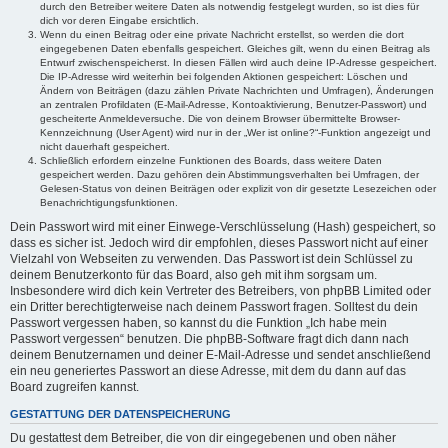
durch den Betreiber weitere Daten als notwendig festgelegt wurden, so ist dies für
dich vor deren Eingabe ersichtlich.
Wenn du einen Beitrag oder eine private Nachricht erstellst, so werden die dort
eingegebenen Daten ebenfalls gespeichert. Gleiches gilt, wenn du einen Beitrag als
Entwurf zwischenspeicherst. In diesen Fällen wird auch deine IP-Adresse gespeichert.
Die IP-Adresse wird weiterhin bei folgenden Aktionen gespeichert: Löschen und
Ändern von Beiträgen (dazu zählen Private Nachrichten und Umfragen), Änderungen
an zentralen Profildaten (E-Mail-Adresse, Kontoaktivierung, Benutzer-Passwort) und
gescheiterte Anmeldeversuche. Die von deinem Browser übermittelte Browser-
Kennzeichnung (User Agent) wird nur in der „Wer ist online?“-Funktion angezeigt und
nicht dauerhaft gespeichert.
Schließlich erfordern einzelne Funktionen des Boards, dass weitere Daten
gespeichert werden. Dazu gehören dein Abstimmungsverhalten bei Umfragen, der
Gelesen-Status von deinen Beiträgen oder explizit von dir gesetzte Lesezeichen oder
Benachrichtigungsfunktionen.
Dein Passwort wird mit einer Einwege-Verschlüsselung (Hash) gespeichert, so
dass es sicher ist. Jedoch wird dir empfohlen, dieses Passwort nicht auf einer
Vielzahl von Webseiten zu verwenden. Das Passwort ist dein Schlüssel zu
deinem Benutzerkonto für das Board, also geh mit ihm sorgsam um.
Insbesondere wird dich kein Vertreter des Betreibers, von phpBB Limited oder
ein Dritter berechtigterweise nach deinem Passwort fragen. Solltest du dein
Passwort vergessen haben, so kannst du die Funktion „Ich habe mein
Passwort vergessen“ benutzen. Die phpBB-Software fragt dich dann nach
deinem Benutzernamen und deiner E-Mail-Adresse und sendet anschließend
ein neu generiertes Passwort an diese Adresse, mit dem du dann auf das
Board zugreifen kannst.
GESTATTUNG DER DATENSPEICHERUNG
Du gestattest dem Betreiber, die von dir eingegebenen und oben näher