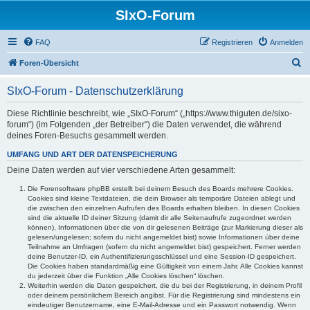
SIxO-Forum
FAQ
Registrieren
Anmelden
S
Foren-Übersicht
u
SIxO-Forum - Datenschutzerklärung
c
h
Diese Richtlinie beschreibt, wie „SIxO-Forum“ („https://www.thiguten.de/sixo-
forum“) (im Folgenden „der Betreiber“) die Daten verwendet, die während
e
deines Foren-Besuchs gesammelt werden.
UMFANG UND ART DER DATENSPEICHERUNG
Deine Daten werden auf vier verschiedene Arten gesammelt:
Die Forensoftware phpBB erstellt bei deinem Besuch des Boards mehrere Cookies.
Cookies sind kleine Textdateien, die dein Browser als temporäre Dateien ablegt und
die zwischen den einzelnen Aufrufen des Boards erhalten bleiben. In diesen Cookies
sind die aktuelle ID deiner Sitzung (damit dir alle Seitenaufrufe zugeordnet werden
können), Informationen über die von dir gelesenen Beiträge (zur Markierung dieser als
gelesen/ungelesen; sofern du nicht angemeldet bist) sowie Informationen über deine
Teilnahme an Umfragen (sofern du nicht angemeldet bist) gespeichert. Ferner werden
deine Benutzer-ID, ein Authentifizierungsschlüssel und eine Session-ID gespeichert.
Die Cookies haben standardmäßig eine Gültigkeit von einem Jahr. Alle Cookies kannst
du jederzeit über die Funktion „Alle Cookies löschen“ löschen.
Weiterhin werden die Daten gespeichert, die du bei der Registrierung, in deinem Profil
oder deinem persönlichem Bereich angibst. Für die Registrierung sind mindestens ein
eindeutiger Benutzername, eine E-Mail-Adresse und ein Passwort notwendig. Wenn