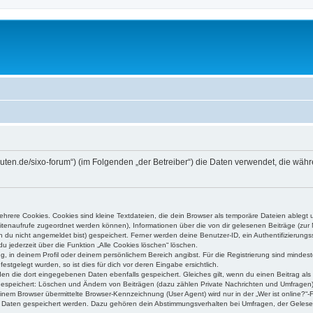
higuten.de/sixo-forum“) (im Folgenden „der Betreiber“) die Daten verwendet, die 
rere Cookies. Cookies sind kleine Textdateien, die dein Browser als temporäre Dateien ablegt 
 Seitenaufrufe zugeordnet werden können), Informationen über die von dir gelesenen Beiträge (zu
n du nicht angemeldet bist) gespeichert. Ferner werden deine Benutzer-ID, ein Authentifizierung
u jederzeit über die Funktion „Alle Cookies löschen“ löschen.
ng, in deinem Profil oder deinem persönlichem Bereich angibst. Für die Registrierung sind mind
stgelegt wurden, so ist dies für dich vor deren Eingabe ersichtlich.
rden die dort eingegebenen Daten ebenfalls gespeichert. Gleiches gilt, wenn du einen Beitrag als
 gespeichert: Löschen und Ändern von Beiträgen (dazu zählen Private Nachrichten und Umfragen)
em Browser übermittelte Browser-Kennzeichnung (User Agent) wird nur in der „Wer ist online?“-F
re Daten gespeichert werden. Dazu gehören dein Abstimmungsverhalten bei Umfragen, der Gelesen