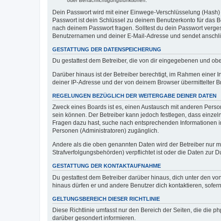
oder Benachrichtigungsfunktionen.
Dein Passwort wird mit einer Einwege-Verschlüsselung (Hash) g
Passwort ist dein Schlüssel zu deinem Benutzerkonto für das Bo
nach deinem Passwort fragen. Solltest du dein Passwort verg
Benutzernamen und deiner E-Mail-Adresse und sendet anschlie
GESTATTUNG DER DATENSPEICHERUNG
Du gestattest dem Betreiber, die von dir eingegebenen und ob
Darüber hinaus ist der Betreiber berechtigt, im Rahmen einer
deiner IP-Adresse und der von deinem Browser übermittelter B
REGELUNGEN BEZÜGLICH DER WEITERGABE DEINER DATEN
Zweck eines Boards ist es, einen Austausch mit anderen Personen
sein können. Der Betreiber kann jedoch festlegen, dass einzeln
Fragen dazu hast, suche nach entsprechenden Informationen im 
Personen (Administratoren) zugänglich.
Andere als die oben genannten Daten wird der Betreiber nur mit
Strafverfolgungsbehörden) verpflichtet ist oder die Daten zur D
GESTATTUNG DER KONTAKTAUFNAHME
Du gestattest dem Betreiber darüber hinaus, dich unter den von
hinaus dürfen er und andere Benutzer dich kontaktieren, sofern
GELTUNGSBEREICH DIESER RICHTLINIE
Diese Richtlinie umfasst nur den Bereich der Seiten, die die 
darüber gesondert informieren.