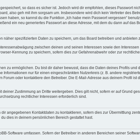
espeichert, so dass es sicher ist. Jedoch wird dir empfohlen, dieses Passwort ni
ard, also geh mit ihm sorgsam um. Insbesondere wird dich kein Vertreter des Betre
essen haben, so kannst du die Funktion „Ich habe mein Passwort vergessen“ benut
ßend ein neu generiertes Passwort an diese Adresse, mit dem du dann auf das Bo
en näher spezifizierten Daten zu speichern, um das Board betreiben und anbieten 
 Interessenabwägung zwischen deinen und seinen Interessen sowie den Interessen D
rowser-Kennung zu speichern, sofern dies zur Gefahrenabwehr oder zur rechtlichen
 zu ermöglichen. Du bist dir daher bewusst, dass die Daten deines Profils und die 
e Informationen nur für einen eingeschränkten Nutzerkreis (z. B. andere registriert
Forum oder kontaktiere den Betreiber. Die E-Mail-Adresse aus deinem Profil ist d
 deiner Zustimmung an Dritte weitergeben. Dies gilt nicht, sofern er auf Grund ge
urchsetzung rechtlicher Interessen erforderlich sind.
 dir angegebenen Kontaktdaten zu kontaktieren, sofern dies zur Übermittlung zentra
 du dies in deinem persönlichen Bereich gestattet hast.
phpBB-Software umfassen. Sofern der Betreiber in anderen Bereichen seiner Softwa