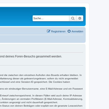
Suche
Erweiterte Suche
Registrieren
Anmelden
während deines Foren-Besuchs gesammelt werden.
und die zwischen den einzelnen Aufrufen des Boards erhalten bleiben. In
r Markierung dieser als gelesen/ungelesen; sofern du nicht angemeldet
sschlüssel und eine Session-ID gespeichert. Die Cookies haben
estens ein eindeutiger Benutzername, eine E-Mail-Adresse und ein Passwort
 Entwurf zwischenspeicherst. In diesen Fällen wird auch deine IP-Adresse
, Änderungen an zentralen Profildaten (E-Mail-Adresse, Kontoaktivierung,
unktion angezeigt und nicht dauerhaft gespeichert.
-Status von deinen Beiträgen oder explizit von dir gesetzte Lesezeichen