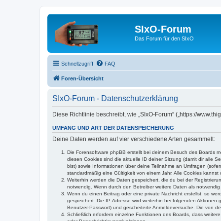
SIxO-Forum
Das Forum für den SIxO
Schnellzugriff
FAQ
Foren-Übersicht
SIxO-Forum - Datenschutzerklärung
Diese Richtlinie beschreibt, wie „SIxO-Forum“ („https://www.t
UMFANG UND ART DER DATENSPEICHERUNG
Deine Daten werden auf vier verschiedene Arten gesammelt:
Die Forensoftware phpBB erstellt bei deinem Besuch des Boards meh
diesen Cookies sind die aktuelle ID deiner Sitzung (damit dir alle
bist) sowie Informationen über deine Teilnahme an Umfragen (sofer
standardmäßig eine Gültigkeit von einem Jahr. Alle Cookies kannst d
Weiterhin werden die Daten gespeichert, die du bei der Registrieru
notwendig. Wenn durch den Betreiber weitere Daten als notwendig fe
Wenn du einen Beitrag oder eine private Nachricht erstellst, so we
gespeichert. Die IP-Adresse wird weiterhin bei folgenden Aktionen
Benutzer-Passwort) und gescheiterte Anmeldeversuche. Die von dein
Schließlich erfordern einzelne Funktionen des Boards, dass weite