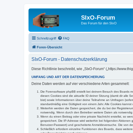
SIxO-Forum
Das Forum für den SIxO
Schnellzugriff
FAQ
Foren-Übersicht
SIxO-Forum - Datenschutzerklärung
Diese Richtlinie beschreibt, wie „SIxO-Forum“ („https://www.t
UMFANG UND ART DER DATENSPEICHERUNG
Deine Daten werden auf vier verschiedene Arten gesammelt:
Die Forensoftware phpBB erstellt bei deinem Besuch des Boards meh
diesen Cookies sind die aktuelle ID deiner Sitzung (damit dir alle
bist) sowie Informationen über deine Teilnahme an Umfragen (sofer
standardmäßig eine Gültigkeit von einem Jahr. Alle Cookies kannst d
Weiterhin werden die Daten gespeichert, die du bei der Registrieru
notwendig. Wenn durch den Betreiber weitere Daten als notwendig fe
Wenn du einen Beitrag oder eine private Nachricht erstellst, so we
gespeichert. Die IP-Adresse wird weiterhin bei folgenden Aktionen
Benutzer-Passwort) und gescheiterte Anmeldeversuche. Die von dein
Schließlich erfordern einzelne Funktionen des Boards, dass weite