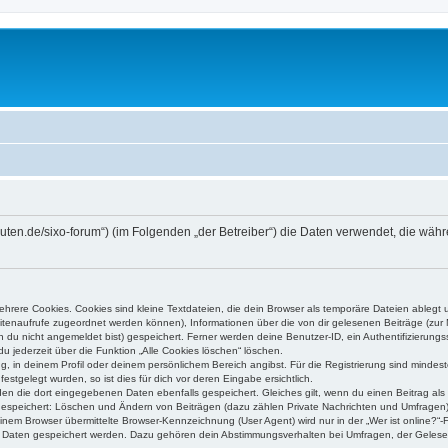
higuten.de/sixo-forum“) (im Folgenden „der Betreiber“) die Daten verwendet, die 
rere Cookies. Cookies sind kleine Textdateien, die dein Browser als temporäre Dateien ablegt 
 Seitenaufrufe zugeordnet werden können), Informationen über die von dir gelesenen Beiträge (zu
n du nicht angemeldet bist) gespeichert. Ferner werden deine Benutzer-ID, ein Authentifizierung
u jederzeit über die Funktion „Alle Cookies löschen“ löschen.
ng, in deinem Profil oder deinem persönlichem Bereich angibst. Für die Registrierung sind mind
stgelegt wurden, so ist dies für dich vor deren Eingabe ersichtlich.
rden die dort eingegebenen Daten ebenfalls gespeichert. Gleiches gilt, wenn du einen Beitrag als
 gespeichert: Löschen und Ändern von Beiträgen (dazu zählen Private Nachrichten und Umfragen)
em Browser übermittelte Browser-Kennzeichnung (User Agent) wird nur in der „Wer ist online?“-F
re Daten gespeichert werden. Dazu gehören dein Abstimmungsverhalten bei Umfragen, der Gelesen