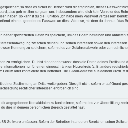
espeichert, so dass es sicher ist. Jedoch wird dir empfohlen, dieses Passwort ni
ard, also geh mit ihm sorgsam um. Insbesondere wird dich kein Vertreter des Betre
essen haben, so kannst du die Funktion „Ich habe mein Passwort vergessen“ benut
ßend ein neu generiertes Passwort an diese Adresse, mit dem du dann auf das Bo
en näher spezifizierten Daten zu speichern, um das Board betreiben und anbieten 
 Interessenabwägung zwischen deinen und seinen Interessen sowie den Interessen D
rowser-Kennung zu speichern, sofern dies zur Gefahrenabwehr oder zur rechtlichen
 zu ermöglichen. Du bist dir daher bewusst, dass die Daten deines Profils und die 
e Informationen nur für einen eingeschränkten Nutzerkreis (z. B. andere registriert
Forum oder kontaktiere den Betreiber. Die E-Mail-Adresse aus deinem Profil ist d
 deiner Zustimmung an Dritte weitergeben. Dies gilt nicht, sofern er auf Grund ge
urchsetzung rechtlicher Interessen erforderlich sind.
 dir angegebenen Kontaktdaten zu kontaktieren, sofern dies zur Übermittlung zentra
 du dies in deinem persönlichen Bereich gestattet hast.
phpBB-Software umfassen. Sofern der Betreiber in anderen Bereichen seiner Softwa