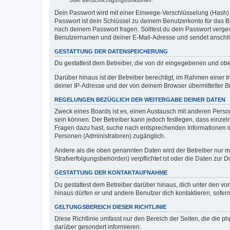
oder Benachrichtigungsfunktionen.
Dein Passwort wird mit einer Einwege-Verschlüsselung (Hash) g
Passwort ist dein Schlüssel zu deinem Benutzerkonto für das Bo
nach deinem Passwort fragen. Solltest du dein Passwort verg
Benutzernamen und deiner E-Mail-Adresse und sendet anschlie
GESTATTUNG DER DATENSPEICHERUNG
Du gestattest dem Betreiber, die von dir eingegebenen und ob
Darüber hinaus ist der Betreiber berechtigt, im Rahmen einer
deiner IP-Adresse und der von deinem Browser übermittelter B
REGELUNGEN BEZÜGLICH DER WEITERGABE DEINER DATEN
Zweck eines Boards ist es, einen Austausch mit anderen Personen
sein können. Der Betreiber kann jedoch festlegen, dass einzeln
Fragen dazu hast, suche nach entsprechenden Informationen im 
Personen (Administratoren) zugänglich.
Andere als die oben genannten Daten wird der Betreiber nur mit
Strafverfolgungsbehörden) verpflichtet ist oder die Daten zur D
GESTATTUNG DER KONTAKTAUFNAHME
Du gestattest dem Betreiber darüber hinaus, dich unter den von
hinaus dürfen er und andere Benutzer dich kontaktieren, sofern
GELTUNGSBEREICH DIESER RICHTLINIE
Diese Richtlinie umfasst nur den Bereich der Seiten, die die 
darüber gesondert informieren.