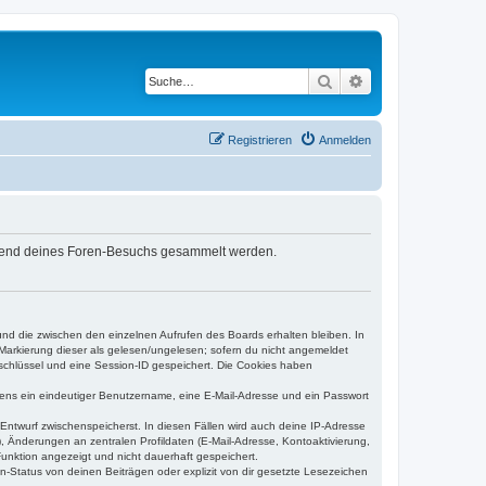
Suche
Erweiterte Suche
Registrieren
Anmelden
während deines Foren-Besuchs gesammelt werden.
und die zwischen den einzelnen Aufrufen des Boards erhalten bleiben. In
r Markierung dieser als gelesen/ungelesen; sofern du nicht angemeldet
sschlüssel und eine Session-ID gespeichert. Die Cookies haben
estens ein eindeutiger Benutzername, eine E-Mail-Adresse und ein Passwort
 Entwurf zwischenspeicherst. In diesen Fällen wird auch deine IP-Adresse
, Änderungen an zentralen Profildaten (E-Mail-Adresse, Kontoaktivierung,
unktion angezeigt und nicht dauerhaft gespeichert.
-Status von deinen Beiträgen oder explizit von dir gesetzte Lesezeichen