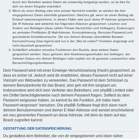
durch den Betreiber weitere Daten als notwendig festgelegt wurden, so ist dies für
dich vor deren Eingabe ersichtlich.
Wenn du einen Beitrag oder eine private Nachricht erstellst, so werden die dort
eingegebenen Daten ebenfalls gespeichert. Gleiches gilt, wenn du einen Beitrag als
Entwurf zwischenspeicherst. In diesen Fällen wird auch deine IP-Adresse gespeichert.
Die IP-Adresse wird weiterhin bei folgenden Aktionen gespeichert: Löschen und
Ändern von Beiträgen (dazu zählen Private Nachrichten und Umfragen), Änderungen
an zentralen Profildaten (E-Mail-Adresse, Kontoaktivierung, Benutzer-Passwort) und
gescheiterte Anmeldeversuche. Die von deinem Browser übermittelte Browser-
Kennzeichnung (User Agent) wird nur in der „Wer ist online?“-Funktion angezeigt und
nicht dauerhaft gespeichert.
Schließlich erfordern einzelne Funktionen des Boards, dass weitere Daten
gespeichert werden. Dazu gehören dein Abstimmungsverhalten bei Umfragen, der
Gelesen-Status von deinen Beiträgen oder explizit von dir gesetzte Lesezeichen oder
Benachrichtigungsfunktionen.
Dein Passwort wird mit einer Einwege-Verschlüsselung (Hash) gespeichert, so
dass es sicher ist. Jedoch wird dir empfohlen, dieses Passwort nicht auf einer
Vielzahl von Webseiten zu verwenden. Das Passwort ist dein Schlüssel zu
deinem Benutzerkonto für das Board, also geh mit ihm sorgsam um.
Insbesondere wird dich kein Vertreter des Betreibers, von phpBB Limited oder
ein Dritter berechtigterweise nach deinem Passwort fragen. Solltest du dein
Passwort vergessen haben, so kannst du die Funktion „Ich habe mein
Passwort vergessen“ benutzen. Die phpBB-Software fragt dich dann nach
deinem Benutzernamen und deiner E-Mail-Adresse und sendet anschließend
ein neu generiertes Passwort an diese Adresse, mit dem du dann auf das
Board zugreifen kannst.
GESTATTUNG DER DATENSPEICHERUNG
Du gestattest dem Betreiber, die von dir eingegebenen und oben näher