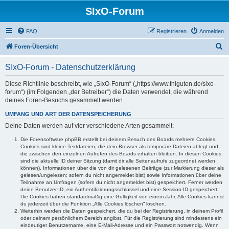
SIxO-Forum
FAQ
Registrieren
Anmelden
S
Foren-Übersicht
u
SIxO-Forum - Datenschutzerklärung
c
h
Diese Richtlinie beschreibt, wie „SIxO-Forum“ („https://www.thiguten.de/sixo-
forum“) (im Folgenden „der Betreiber“) die Daten verwendet, die während
e
deines Foren-Besuchs gesammelt werden.
UMFANG UND ART DER DATENSPEICHERUNG
Deine Daten werden auf vier verschiedene Arten gesammelt:
Die Forensoftware phpBB erstellt bei deinem Besuch des Boards mehrere Cookies.
Cookies sind kleine Textdateien, die dein Browser als temporäre Dateien ablegt und
die zwischen den einzelnen Aufrufen des Boards erhalten bleiben. In diesen Cookies
sind die aktuelle ID deiner Sitzung (damit dir alle Seitenaufrufe zugeordnet werden
können), Informationen über die von dir gelesenen Beiträge (zur Markierung dieser als
gelesen/ungelesen; sofern du nicht angemeldet bist) sowie Informationen über deine
Teilnahme an Umfragen (sofern du nicht angemeldet bist) gespeichert. Ferner werden
deine Benutzer-ID, ein Authentifizierungsschlüssel und eine Session-ID gespeichert.
Die Cookies haben standardmäßig eine Gültigkeit von einem Jahr. Alle Cookies kannst
du jederzeit über die Funktion „Alle Cookies löschen“ löschen.
Weiterhin werden die Daten gespeichert, die du bei der Registrierung, in deinem Profil
oder deinem persönlichem Bereich angibst. Für die Registrierung sind mindestens ein
eindeutiger Benutzername, eine E-Mail-Adresse und ein Passwort notwendig. Wenn