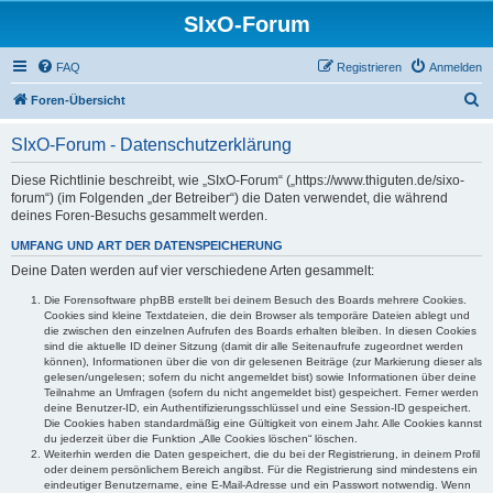
SIxO-Forum
FAQ
Registrieren
Anmelden
S
Foren-Übersicht
u
SIxO-Forum - Datenschutzerklärung
c
h
Diese Richtlinie beschreibt, wie „SIxO-Forum“ („https://www.thiguten.de/sixo-
forum“) (im Folgenden „der Betreiber“) die Daten verwendet, die während
e
deines Foren-Besuchs gesammelt werden.
UMFANG UND ART DER DATENSPEICHERUNG
Deine Daten werden auf vier verschiedene Arten gesammelt:
Die Forensoftware phpBB erstellt bei deinem Besuch des Boards mehrere Cookies.
Cookies sind kleine Textdateien, die dein Browser als temporäre Dateien ablegt und
die zwischen den einzelnen Aufrufen des Boards erhalten bleiben. In diesen Cookies
sind die aktuelle ID deiner Sitzung (damit dir alle Seitenaufrufe zugeordnet werden
können), Informationen über die von dir gelesenen Beiträge (zur Markierung dieser als
gelesen/ungelesen; sofern du nicht angemeldet bist) sowie Informationen über deine
Teilnahme an Umfragen (sofern du nicht angemeldet bist) gespeichert. Ferner werden
deine Benutzer-ID, ein Authentifizierungsschlüssel und eine Session-ID gespeichert.
Die Cookies haben standardmäßig eine Gültigkeit von einem Jahr. Alle Cookies kannst
du jederzeit über die Funktion „Alle Cookies löschen“ löschen.
Weiterhin werden die Daten gespeichert, die du bei der Registrierung, in deinem Profil
oder deinem persönlichem Bereich angibst. Für die Registrierung sind mindestens ein
eindeutiger Benutzername, eine E-Mail-Adresse und ein Passwort notwendig. Wenn