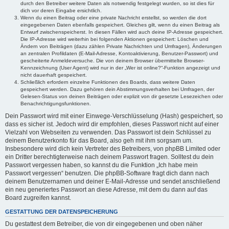
durch den Betreiber weitere Daten als notwendig festgelegt wurden, so ist dies für
dich vor deren Eingabe ersichtlich.
Wenn du einen Beitrag oder eine private Nachricht erstellst, so werden die dort
eingegebenen Daten ebenfalls gespeichert. Gleiches gilt, wenn du einen Beitrag als
Entwurf zwischenspeicherst. In diesen Fällen wird auch deine IP-Adresse gespeichert.
Die IP-Adresse wird weiterhin bei folgenden Aktionen gespeichert: Löschen und
Ändern von Beiträgen (dazu zählen Private Nachrichten und Umfragen), Änderungen
an zentralen Profildaten (E-Mail-Adresse, Kontoaktivierung, Benutzer-Passwort) und
gescheiterte Anmeldeversuche. Die von deinem Browser übermittelte Browser-
Kennzeichnung (User Agent) wird nur in der „Wer ist online?“-Funktion angezeigt und
nicht dauerhaft gespeichert.
Schließlich erfordern einzelne Funktionen des Boards, dass weitere Daten
gespeichert werden. Dazu gehören dein Abstimmungsverhalten bei Umfragen, der
Gelesen-Status von deinen Beiträgen oder explizit von dir gesetzte Lesezeichen oder
Benachrichtigungsfunktionen.
Dein Passwort wird mit einer Einwege-Verschlüsselung (Hash) gespeichert, so
dass es sicher ist. Jedoch wird dir empfohlen, dieses Passwort nicht auf einer
Vielzahl von Webseiten zu verwenden. Das Passwort ist dein Schlüssel zu
deinem Benutzerkonto für das Board, also geh mit ihm sorgsam um.
Insbesondere wird dich kein Vertreter des Betreibers, von phpBB Limited oder
ein Dritter berechtigterweise nach deinem Passwort fragen. Solltest du dein
Passwort vergessen haben, so kannst du die Funktion „Ich habe mein
Passwort vergessen“ benutzen. Die phpBB-Software fragt dich dann nach
deinem Benutzernamen und deiner E-Mail-Adresse und sendet anschließend
ein neu generiertes Passwort an diese Adresse, mit dem du dann auf das
Board zugreifen kannst.
GESTATTUNG DER DATENSPEICHERUNG
Du gestattest dem Betreiber, die von dir eingegebenen und oben näher