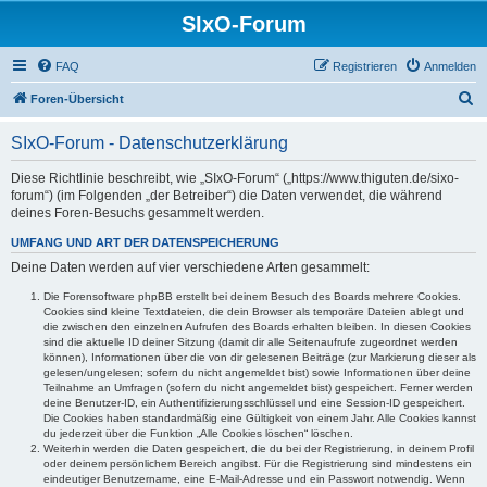
SIxO-Forum
FAQ
Registrieren
Anmelden
S
Foren-Übersicht
u
SIxO-Forum - Datenschutzerklärung
c
h
Diese Richtlinie beschreibt, wie „SIxO-Forum“ („https://www.thiguten.de/sixo-
forum“) (im Folgenden „der Betreiber“) die Daten verwendet, die während
e
deines Foren-Besuchs gesammelt werden.
UMFANG UND ART DER DATENSPEICHERUNG
Deine Daten werden auf vier verschiedene Arten gesammelt:
Die Forensoftware phpBB erstellt bei deinem Besuch des Boards mehrere Cookies.
Cookies sind kleine Textdateien, die dein Browser als temporäre Dateien ablegt und
die zwischen den einzelnen Aufrufen des Boards erhalten bleiben. In diesen Cookies
sind die aktuelle ID deiner Sitzung (damit dir alle Seitenaufrufe zugeordnet werden
können), Informationen über die von dir gelesenen Beiträge (zur Markierung dieser als
gelesen/ungelesen; sofern du nicht angemeldet bist) sowie Informationen über deine
Teilnahme an Umfragen (sofern du nicht angemeldet bist) gespeichert. Ferner werden
deine Benutzer-ID, ein Authentifizierungsschlüssel und eine Session-ID gespeichert.
Die Cookies haben standardmäßig eine Gültigkeit von einem Jahr. Alle Cookies kannst
du jederzeit über die Funktion „Alle Cookies löschen“ löschen.
Weiterhin werden die Daten gespeichert, die du bei der Registrierung, in deinem Profil
oder deinem persönlichem Bereich angibst. Für die Registrierung sind mindestens ein
eindeutiger Benutzername, eine E-Mail-Adresse und ein Passwort notwendig. Wenn