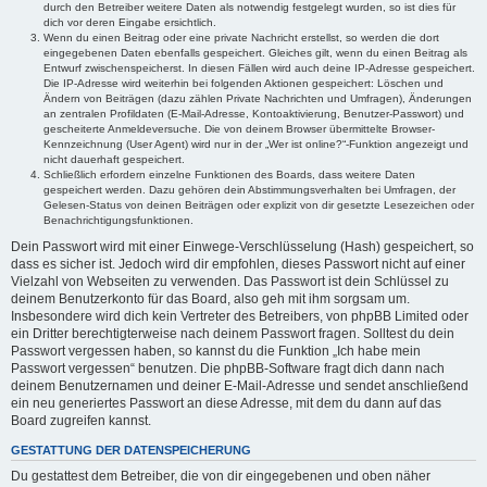
durch den Betreiber weitere Daten als notwendig festgelegt wurden, so ist dies für
dich vor deren Eingabe ersichtlich.
Wenn du einen Beitrag oder eine private Nachricht erstellst, so werden die dort
eingegebenen Daten ebenfalls gespeichert. Gleiches gilt, wenn du einen Beitrag als
Entwurf zwischenspeicherst. In diesen Fällen wird auch deine IP-Adresse gespeichert.
Die IP-Adresse wird weiterhin bei folgenden Aktionen gespeichert: Löschen und
Ändern von Beiträgen (dazu zählen Private Nachrichten und Umfragen), Änderungen
an zentralen Profildaten (E-Mail-Adresse, Kontoaktivierung, Benutzer-Passwort) und
gescheiterte Anmeldeversuche. Die von deinem Browser übermittelte Browser-
Kennzeichnung (User Agent) wird nur in der „Wer ist online?“-Funktion angezeigt und
nicht dauerhaft gespeichert.
Schließlich erfordern einzelne Funktionen des Boards, dass weitere Daten
gespeichert werden. Dazu gehören dein Abstimmungsverhalten bei Umfragen, der
Gelesen-Status von deinen Beiträgen oder explizit von dir gesetzte Lesezeichen oder
Benachrichtigungsfunktionen.
Dein Passwort wird mit einer Einwege-Verschlüsselung (Hash) gespeichert, so
dass es sicher ist. Jedoch wird dir empfohlen, dieses Passwort nicht auf einer
Vielzahl von Webseiten zu verwenden. Das Passwort ist dein Schlüssel zu
deinem Benutzerkonto für das Board, also geh mit ihm sorgsam um.
Insbesondere wird dich kein Vertreter des Betreibers, von phpBB Limited oder
ein Dritter berechtigterweise nach deinem Passwort fragen. Solltest du dein
Passwort vergessen haben, so kannst du die Funktion „Ich habe mein
Passwort vergessen“ benutzen. Die phpBB-Software fragt dich dann nach
deinem Benutzernamen und deiner E-Mail-Adresse und sendet anschließend
ein neu generiertes Passwort an diese Adresse, mit dem du dann auf das
Board zugreifen kannst.
GESTATTUNG DER DATENSPEICHERUNG
Du gestattest dem Betreiber, die von dir eingegebenen und oben näher