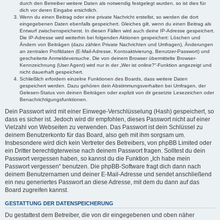
durch den Betreiber weitere Daten als notwendig festgelegt wurden, so ist dies für
dich vor deren Eingabe ersichtlich.
Wenn du einen Beitrag oder eine private Nachricht erstellst, so werden die dort
eingegebenen Daten ebenfalls gespeichert. Gleiches gilt, wenn du einen Beitrag als
Entwurf zwischenspeicherst. In diesen Fällen wird auch deine IP-Adresse gespeichert.
Die IP-Adresse wird weiterhin bei folgenden Aktionen gespeichert: Löschen und
Ändern von Beiträgen (dazu zählen Private Nachrichten und Umfragen), Änderungen
an zentralen Profildaten (E-Mail-Adresse, Kontoaktivierung, Benutzer-Passwort) und
gescheiterte Anmeldeversuche. Die von deinem Browser übermittelte Browser-
Kennzeichnung (User Agent) wird nur in der „Wer ist online?“-Funktion angezeigt und
nicht dauerhaft gespeichert.
Schließlich erfordern einzelne Funktionen des Boards, dass weitere Daten
gespeichert werden. Dazu gehören dein Abstimmungsverhalten bei Umfragen, der
Gelesen-Status von deinen Beiträgen oder explizit von dir gesetzte Lesezeichen oder
Benachrichtigungsfunktionen.
Dein Passwort wird mit einer Einwege-Verschlüsselung (Hash) gespeichert, so
dass es sicher ist. Jedoch wird dir empfohlen, dieses Passwort nicht auf einer
Vielzahl von Webseiten zu verwenden. Das Passwort ist dein Schlüssel zu
deinem Benutzerkonto für das Board, also geh mit ihm sorgsam um.
Insbesondere wird dich kein Vertreter des Betreibers, von phpBB Limited oder
ein Dritter berechtigterweise nach deinem Passwort fragen. Solltest du dein
Passwort vergessen haben, so kannst du die Funktion „Ich habe mein
Passwort vergessen“ benutzen. Die phpBB-Software fragt dich dann nach
deinem Benutzernamen und deiner E-Mail-Adresse und sendet anschließend
ein neu generiertes Passwort an diese Adresse, mit dem du dann auf das
Board zugreifen kannst.
GESTATTUNG DER DATENSPEICHERUNG
Du gestattest dem Betreiber, die von dir eingegebenen und oben näher