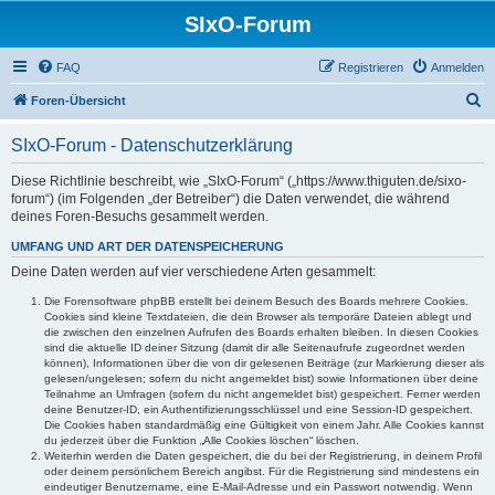
SIxO-Forum
FAQ
Registrieren
Anmelden
S
Foren-Übersicht
u
SIxO-Forum - Datenschutzerklärung
c
h
Diese Richtlinie beschreibt, wie „SIxO-Forum“ („https://www.thiguten.de/sixo-
forum“) (im Folgenden „der Betreiber“) die Daten verwendet, die während
e
deines Foren-Besuchs gesammelt werden.
UMFANG UND ART DER DATENSPEICHERUNG
Deine Daten werden auf vier verschiedene Arten gesammelt:
Die Forensoftware phpBB erstellt bei deinem Besuch des Boards mehrere Cookies.
Cookies sind kleine Textdateien, die dein Browser als temporäre Dateien ablegt und
die zwischen den einzelnen Aufrufen des Boards erhalten bleiben. In diesen Cookies
sind die aktuelle ID deiner Sitzung (damit dir alle Seitenaufrufe zugeordnet werden
können), Informationen über die von dir gelesenen Beiträge (zur Markierung dieser als
gelesen/ungelesen; sofern du nicht angemeldet bist) sowie Informationen über deine
Teilnahme an Umfragen (sofern du nicht angemeldet bist) gespeichert. Ferner werden
deine Benutzer-ID, ein Authentifizierungsschlüssel und eine Session-ID gespeichert.
Die Cookies haben standardmäßig eine Gültigkeit von einem Jahr. Alle Cookies kannst
du jederzeit über die Funktion „Alle Cookies löschen“ löschen.
Weiterhin werden die Daten gespeichert, die du bei der Registrierung, in deinem Profil
oder deinem persönlichem Bereich angibst. Für die Registrierung sind mindestens ein
eindeutiger Benutzername, eine E-Mail-Adresse und ein Passwort notwendig. Wenn