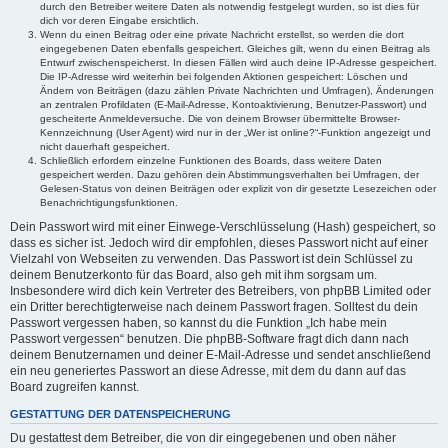
durch den Betreiber weitere Daten als notwendig festgelegt wurden, so ist dies für
dich vor deren Eingabe ersichtlich.
Wenn du einen Beitrag oder eine private Nachricht erstellst, so werden die dort
eingegebenen Daten ebenfalls gespeichert. Gleiches gilt, wenn du einen Beitrag als
Entwurf zwischenspeicherst. In diesen Fällen wird auch deine IP-Adresse gespeichert.
Die IP-Adresse wird weiterhin bei folgenden Aktionen gespeichert: Löschen und
Ändern von Beiträgen (dazu zählen Private Nachrichten und Umfragen), Änderungen
an zentralen Profildaten (E-Mail-Adresse, Kontoaktivierung, Benutzer-Passwort) und
gescheiterte Anmeldeversuche. Die von deinem Browser übermittelte Browser-
Kennzeichnung (User Agent) wird nur in der „Wer ist online?“-Funktion angezeigt und
nicht dauerhaft gespeichert.
Schließlich erfordern einzelne Funktionen des Boards, dass weitere Daten
gespeichert werden. Dazu gehören dein Abstimmungsverhalten bei Umfragen, der
Gelesen-Status von deinen Beiträgen oder explizit von dir gesetzte Lesezeichen oder
Benachrichtigungsfunktionen.
Dein Passwort wird mit einer Einwege-Verschlüsselung (Hash) gespeichert, so
dass es sicher ist. Jedoch wird dir empfohlen, dieses Passwort nicht auf einer
Vielzahl von Webseiten zu verwenden. Das Passwort ist dein Schlüssel zu
deinem Benutzerkonto für das Board, also geh mit ihm sorgsam um.
Insbesondere wird dich kein Vertreter des Betreibers, von phpBB Limited oder
ein Dritter berechtigterweise nach deinem Passwort fragen. Solltest du dein
Passwort vergessen haben, so kannst du die Funktion „Ich habe mein
Passwort vergessen“ benutzen. Die phpBB-Software fragt dich dann nach
deinem Benutzernamen und deiner E-Mail-Adresse und sendet anschließend
ein neu generiertes Passwort an diese Adresse, mit dem du dann auf das
Board zugreifen kannst.
GESTATTUNG DER DATENSPEICHERUNG
Du gestattest dem Betreiber, die von dir eingegebenen und oben näher