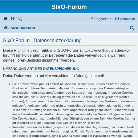
SIxO-Forum
FAQ
Registrieren
Anmelden
S
Foren-Übersicht
u
SIxO-Forum - Datenschutzerklärung
c
h
Diese Richtlinie beschreibt, wie „SIxO-Forum“ („https://www.thiguten.de/sixo-
forum“) (im Folgenden „der Betreiber“) die Daten verwendet, die während
e
deines Foren-Besuchs gesammelt werden.
UMFANG UND ART DER DATENSPEICHERUNG
Deine Daten werden auf vier verschiedene Arten gesammelt:
Die Forensoftware phpBB erstellt bei deinem Besuch des Boards mehrere Cookies.
Cookies sind kleine Textdateien, die dein Browser als temporäre Dateien ablegt und
die zwischen den einzelnen Aufrufen des Boards erhalten bleiben. In diesen Cookies
sind die aktuelle ID deiner Sitzung (damit dir alle Seitenaufrufe zugeordnet werden
können), Informationen über die von dir gelesenen Beiträge (zur Markierung dieser als
gelesen/ungelesen; sofern du nicht angemeldet bist) sowie Informationen über deine
Teilnahme an Umfragen (sofern du nicht angemeldet bist) gespeichert. Ferner werden
deine Benutzer-ID, ein Authentifizierungsschlüssel und eine Session-ID gespeichert.
Die Cookies haben standardmäßig eine Gültigkeit von einem Jahr. Alle Cookies kannst
du jederzeit über die Funktion „Alle Cookies löschen“ löschen.
Weiterhin werden die Daten gespeichert, die du bei der Registrierung, in deinem Profil
oder deinem persönlichem Bereich angibst. Für die Registrierung sind mindestens ein
eindeutiger Benutzername, eine E-Mail-Adresse und ein Passwort notwendig. Wenn