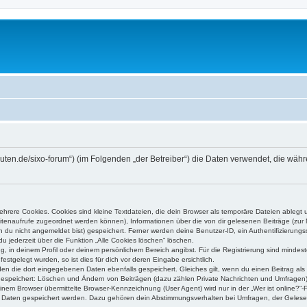
higuten.de/sixo-forum“) (im Folgenden „der Betreiber“) die Daten verwendet, die 
rere Cookies. Cookies sind kleine Textdateien, die dein Browser als temporäre Dateien ablegt 
 Seitenaufrufe zugeordnet werden können), Informationen über die von dir gelesenen Beiträge (zu
n du nicht angemeldet bist) gespeichert. Ferner werden deine Benutzer-ID, ein Authentifizierung
u jederzeit über die Funktion „Alle Cookies löschen“ löschen.
ng, in deinem Profil oder deinem persönlichem Bereich angibst. Für die Registrierung sind mind
stgelegt wurden, so ist dies für dich vor deren Eingabe ersichtlich.
rden die dort eingegebenen Daten ebenfalls gespeichert. Gleiches gilt, wenn du einen Beitrag als
 gespeichert: Löschen und Ändern von Beiträgen (dazu zählen Private Nachrichten und Umfragen)
em Browser übermittelte Browser-Kennzeichnung (User Agent) wird nur in der „Wer ist online?“-F
re Daten gespeichert werden. Dazu gehören dein Abstimmungsverhalten bei Umfragen, der Gelesen