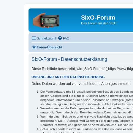
SIxO-Forum
Das Forum für den SIxO
Schnellzugriff
FAQ
Foren-Übersicht
SIxO-Forum - Datenschutzerklärung
Diese Richtlinie beschreibt, wie „SIxO-Forum“ („https://www.t
UMFANG UND ART DER DATENSPEICHERUNG
Deine Daten werden auf vier verschiedene Arten gesammelt:
Die Forensoftware phpBB erstellt bei deinem Besuch des Boards meh
diesen Cookies sind die aktuelle ID deiner Sitzung (damit dir alle
bist) sowie Informationen über deine Teilnahme an Umfragen (sofer
standardmäßig eine Gültigkeit von einem Jahr. Alle Cookies kannst d
Weiterhin werden die Daten gespeichert, die du bei der Registrieru
notwendig. Wenn durch den Betreiber weitere Daten als notwendig fe
Wenn du einen Beitrag oder eine private Nachricht erstellst, so we
gespeichert. Die IP-Adresse wird weiterhin bei folgenden Aktionen
Benutzer-Passwort) und gescheiterte Anmeldeversuche. Die von dein
Schließlich erfordern einzelne Funktionen des Boards, dass weite