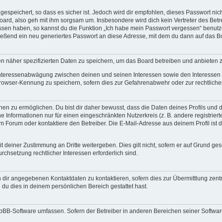
espeichert, so dass es sicher ist. Jedoch wird dir empfohlen, dieses Passwort ni
ard, also geh mit ihm sorgsam um. Insbesondere wird dich kein Vertreter des Betre
essen haben, so kannst du die Funktion „Ich habe mein Passwort vergessen“ benut
ßend ein neu generiertes Passwort an diese Adresse, mit dem du dann auf das Bo
en näher spezifizierten Daten zu speichern, um das Board betreiben und anbieten 
 Interessenabwägung zwischen deinen und seinen Interessen sowie den Interessen D
rowser-Kennung zu speichern, sofern dies zur Gefahrenabwehr oder zur rechtlichen
 zu ermöglichen. Du bist dir daher bewusst, dass die Daten deines Profils und die 
e Informationen nur für einen eingeschränkten Nutzerkreis (z. B. andere registriert
Forum oder kontaktiere den Betreiber. Die E-Mail-Adresse aus deinem Profil ist d
 deiner Zustimmung an Dritte weitergeben. Dies gilt nicht, sofern er auf Grund ge
urchsetzung rechtlicher Interessen erforderlich sind.
 dir angegebenen Kontaktdaten zu kontaktieren, sofern dies zur Übermittlung zentra
 du dies in deinem persönlichen Bereich gestattet hast.
phpBB-Software umfassen. Sofern der Betreiber in anderen Bereichen seiner Softwa