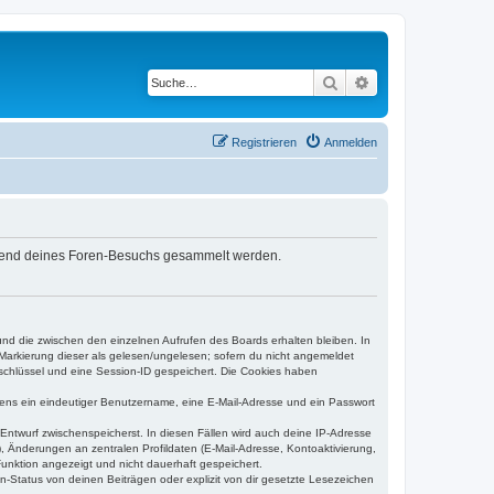
Suche
Erweiterte Suche
Registrieren
Anmelden
während deines Foren-Besuchs gesammelt werden.
und die zwischen den einzelnen Aufrufen des Boards erhalten bleiben. In
r Markierung dieser als gelesen/ungelesen; sofern du nicht angemeldet
sschlüssel und eine Session-ID gespeichert. Die Cookies haben
estens ein eindeutiger Benutzername, eine E-Mail-Adresse und ein Passwort
 Entwurf zwischenspeicherst. In diesen Fällen wird auch deine IP-Adresse
, Änderungen an zentralen Profildaten (E-Mail-Adresse, Kontoaktivierung,
unktion angezeigt und nicht dauerhaft gespeichert.
-Status von deinen Beiträgen oder explizit von dir gesetzte Lesezeichen