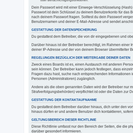
oder Benachrichtigungsfunktionen.
Dein Passwort wird mit einer Einwege-Verschlüsselung (Hash) g
Passwort ist dein Schlüssel zu deinem Benutzerkonto für das Bo
nach deinem Passwort fragen. Solltest du dein Passwort verg
Benutzernamen und deiner E-Mail-Adresse und sendet anschlie
GESTATTUNG DER DATENSPEICHERUNG
Du gestattest dem Betreiber, die von dir eingegebenen und ob
Darüber hinaus ist der Betreiber berechtigt, im Rahmen einer
deiner IP-Adresse und der von deinem Browser übermittelter B
REGELUNGEN BEZÜGLICH DER WEITERGABE DEINER DATEN
Zweck eines Boards ist es, einen Austausch mit anderen Personen
sein können. Der Betreiber kann jedoch festlegen, dass einzeln
Fragen dazu hast, suche nach entsprechenden Informationen im 
Personen (Administratoren) zugänglich.
Andere als die oben genannten Daten wird der Betreiber nur mit
Strafverfolgungsbehörden) verpflichtet ist oder die Daten zur D
GESTATTUNG DER KONTAKTAUFNAHME
Du gestattest dem Betreiber darüber hinaus, dich unter den von
hinaus dürfen er und andere Benutzer dich kontaktieren, sofern
GELTUNGSBEREICH DIESER RICHTLINIE
Diese Richtlinie umfasst nur den Bereich der Seiten, die die 
darüber gesondert informieren.