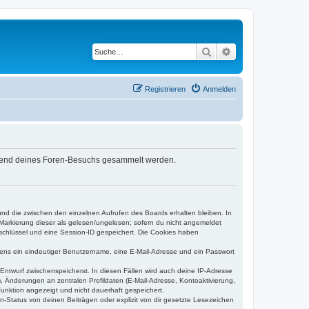
Suche
Erweiterte Suche
Registrieren
Anmelden
während deines Foren-Besuchs gesammelt werden.
und die zwischen den einzelnen Aufrufen des Boards erhalten bleiben. In
r Markierung dieser als gelesen/ungelesen; sofern du nicht angemeldet
sschlüssel und eine Session-ID gespeichert. Die Cookies haben
estens ein eindeutiger Benutzername, eine E-Mail-Adresse und ein Passwort
 Entwurf zwischenspeicherst. In diesen Fällen wird auch deine IP-Adresse
, Änderungen an zentralen Profildaten (E-Mail-Adresse, Kontoaktivierung,
unktion angezeigt und nicht dauerhaft gespeichert.
-Status von deinen Beiträgen oder explizit von dir gesetzte Lesezeichen