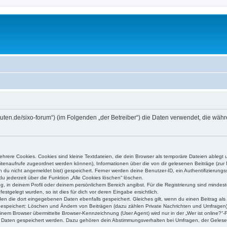
higuten.de/sixo-forum“) (im Folgenden „der Betreiber“) die Daten verwendet, die 
rere Cookies. Cookies sind kleine Textdateien, die dein Browser als temporäre Dateien ablegt 
 Seitenaufrufe zugeordnet werden können), Informationen über die von dir gelesenen Beiträge (zu
n du nicht angemeldet bist) gespeichert. Ferner werden deine Benutzer-ID, ein Authentifizierung
u jederzeit über die Funktion „Alle Cookies löschen“ löschen.
ng, in deinem Profil oder deinem persönlichem Bereich angibst. Für die Registrierung sind mind
stgelegt wurden, so ist dies für dich vor deren Eingabe ersichtlich.
rden die dort eingegebenen Daten ebenfalls gespeichert. Gleiches gilt, wenn du einen Beitrag als
 gespeichert: Löschen und Ändern von Beiträgen (dazu zählen Private Nachrichten und Umfragen)
em Browser übermittelte Browser-Kennzeichnung (User Agent) wird nur in der „Wer ist online?“-F
re Daten gespeichert werden. Dazu gehören dein Abstimmungsverhalten bei Umfragen, der Gelesen