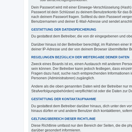
oder Benachrichtigungsfunktionen.
Dein Passwort wird mit einer Einwege-Verschlüsselung (Hash) g
Passwort ist dein Schlüssel zu deinem Benutzerkonto für das Bo
nach deinem Passwort fragen. Solltest du dein Passwort verg
Benutzernamen und deiner E-Mail-Adresse und sendet anschlie
GESTATTUNG DER DATENSPEICHERUNG
Du gestattest dem Betreiber, die von dir eingegebenen und ob
Darüber hinaus ist der Betreiber berechtigt, im Rahmen einer
deiner IP-Adresse und der von deinem Browser übermittelter B
REGELUNGEN BEZÜGLICH DER WEITERGABE DEINER DATEN
Zweck eines Boards ist es, einen Austausch mit anderen Personen
sein können. Der Betreiber kann jedoch festlegen, dass einzeln
Fragen dazu hast, suche nach entsprechenden Informationen im 
Personen (Administratoren) zugänglich.
Andere als die oben genannten Daten wird der Betreiber nur mit
Strafverfolgungsbehörden) verpflichtet ist oder die Daten zur D
GESTATTUNG DER KONTAKTAUFNAHME
Du gestattest dem Betreiber darüber hinaus, dich unter den von
hinaus dürfen er und andere Benutzer dich kontaktieren, sofern
GELTUNGSBEREICH DIESER RICHTLINIE
Diese Richtlinie umfasst nur den Bereich der Seiten, die die 
darüber gesondert informieren.