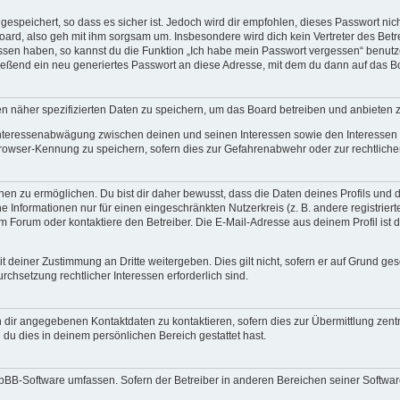
espeichert, so dass es sicher ist. Jedoch wird dir empfohlen, dieses Passwort ni
ard, also geh mit ihm sorgsam um. Insbesondere wird dich kein Vertreter des Betre
essen haben, so kannst du die Funktion „Ich habe mein Passwort vergessen“ benut
ßend ein neu generiertes Passwort an diese Adresse, mit dem du dann auf das Bo
en näher spezifizierten Daten zu speichern, um das Board betreiben und anbieten 
 Interessenabwägung zwischen deinen und seinen Interessen sowie den Interessen D
rowser-Kennung zu speichern, sofern dies zur Gefahrenabwehr oder zur rechtlichen
 zu ermöglichen. Du bist dir daher bewusst, dass die Daten deines Profils und die 
e Informationen nur für einen eingeschränkten Nutzerkreis (z. B. andere registriert
Forum oder kontaktiere den Betreiber. Die E-Mail-Adresse aus deinem Profil ist d
 deiner Zustimmung an Dritte weitergeben. Dies gilt nicht, sofern er auf Grund ge
urchsetzung rechtlicher Interessen erforderlich sind.
 dir angegebenen Kontaktdaten zu kontaktieren, sofern dies zur Übermittlung zentra
 du dies in deinem persönlichen Bereich gestattet hast.
phpBB-Software umfassen. Sofern der Betreiber in anderen Bereichen seiner Softwa