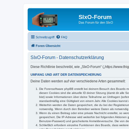
SIxO-Forum
Das Forum für den SIxO
Schnellzugriff
FAQ
Foren-Übersicht
SIxO-Forum - Datenschutzerklärung
Diese Richtlinie beschreibt, wie „SIxO-Forum“ („https://www.t
UMFANG UND ART DER DATENSPEICHERUNG
Deine Daten werden auf vier verschiedene Arten gesammelt:
Die Forensoftware phpBB erstellt bei deinem Besuch des Boards meh
diesen Cookies sind die aktuelle ID deiner Sitzung (damit dir alle
bist) sowie Informationen über deine Teilnahme an Umfragen (sofer
standardmäßig eine Gültigkeit von einem Jahr. Alle Cookies kannst d
Weiterhin werden die Daten gespeichert, die du bei der Registrieru
notwendig. Wenn durch den Betreiber weitere Daten als notwendig fe
Wenn du einen Beitrag oder eine private Nachricht erstellst, so we
gespeichert. Die IP-Adresse wird weiterhin bei folgenden Aktionen
Benutzer-Passwort) und gescheiterte Anmeldeversuche. Die von dein
Schließlich erfordern einzelne Funktionen des Boards, dass weite