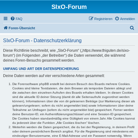
SIxO-Forum
FAQ
Registrieren
Anmelden
S
Foren-Übersicht
u
SIxO-Forum - Datenschutzerklärung
c
h
Diese Richtlinie beschreibt, wie „SIxO-Forum“ („https://www.thiguten.de/sixo-
forum“) (im Folgenden „der Betreiber“) die Daten verwendet, die während
e
deines Foren-Besuchs gesammelt werden.
UMFANG UND ART DER DATENSPEICHERUNG
Deine Daten werden auf vier verschiedene Arten gesammelt:
Die Forensoftware phpBB erstellt bei deinem Besuch des Boards mehrere Cookies.
Cookies sind kleine Textdateien, die dein Browser als temporäre Dateien ablegt und
die zwischen den einzelnen Aufrufen des Boards erhalten bleiben. In diesen Cookies
sind die aktuelle ID deiner Sitzung (damit dir alle Seitenaufrufe zugeordnet werden
können), Informationen über die von dir gelesenen Beiträge (zur Markierung dieser als
gelesen/ungelesen; sofern du nicht angemeldet bist) sowie Informationen über deine
Teilnahme an Umfragen (sofern du nicht angemeldet bist) gespeichert. Ferner werden
deine Benutzer-ID, ein Authentifizierungsschlüssel und eine Session-ID gespeichert.
Die Cookies haben standardmäßig eine Gültigkeit von einem Jahr. Alle Cookies kannst
du jederzeit über die Funktion „Alle Cookies löschen“ löschen.
Weiterhin werden die Daten gespeichert, die du bei der Registrierung, in deinem Profil
oder deinem persönlichem Bereich angibst. Für die Registrierung sind mindestens ein
eindeutiger Benutzername, eine E-Mail-Adresse und ein Passwort notwendig. Wenn