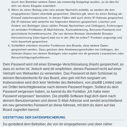
durch den Betreiber weitere Daten als notwendig festgelegt wurden, so ist dies für
dich vor deren Eingabe ersichtlich.
Wenn du einen Beitrag oder eine private Nachricht erstellst, so werden die dort
eingegebenen Daten ebenfalls gespeichert. Gleiches gilt, wenn du einen Beitrag als
Entwurf zwischenspeicherst. In diesen Fällen wird auch deine IP-Adresse gespeichert.
Die IP-Adresse wird weiterhin bei folgenden Aktionen gespeichert: Löschen und
Ändern von Beiträgen (dazu zählen Private Nachrichten und Umfragen), Änderungen
an zentralen Profildaten (E-Mail-Adresse, Kontoaktivierung, Benutzer-Passwort) und
gescheiterte Anmeldeversuche. Die von deinem Browser übermittelte Browser-
Kennzeichnung (User Agent) wird nur in der „Wer ist online?“-Funktion angezeigt und
nicht dauerhaft gespeichert.
Schließlich erfordern einzelne Funktionen des Boards, dass weitere Daten
gespeichert werden. Dazu gehören dein Abstimmungsverhalten bei Umfragen, der
Gelesen-Status von deinen Beiträgen oder explizit von dir gesetzte Lesezeichen oder
Benachrichtigungsfunktionen.
Dein Passwort wird mit einer Einwege-Verschlüsselung (Hash) gespeichert, so
dass es sicher ist. Jedoch wird dir empfohlen, dieses Passwort nicht auf einer
Vielzahl von Webseiten zu verwenden. Das Passwort ist dein Schlüssel zu
deinem Benutzerkonto für das Board, also geh mit ihm sorgsam um.
Insbesondere wird dich kein Vertreter des Betreibers, von phpBB Limited oder
ein Dritter berechtigterweise nach deinem Passwort fragen. Solltest du dein
Passwort vergessen haben, so kannst du die Funktion „Ich habe mein
Passwort vergessen“ benutzen. Die phpBB-Software fragt dich dann nach
deinem Benutzernamen und deiner E-Mail-Adresse und sendet anschließend
ein neu generiertes Passwort an diese Adresse, mit dem du dann auf das
Board zugreifen kannst.
GESTATTUNG DER DATENSPEICHERUNG
Du gestattest dem Betreiber, die von dir eingegebenen und oben näher