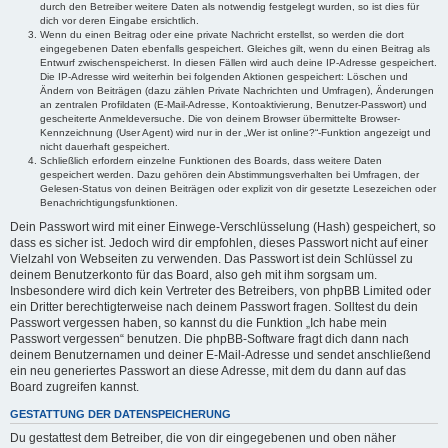
durch den Betreiber weitere Daten als notwendig festgelegt wurden, so ist dies für
dich vor deren Eingabe ersichtlich.
Wenn du einen Beitrag oder eine private Nachricht erstellst, so werden die dort
eingegebenen Daten ebenfalls gespeichert. Gleiches gilt, wenn du einen Beitrag als
Entwurf zwischenspeicherst. In diesen Fällen wird auch deine IP-Adresse gespeichert.
Die IP-Adresse wird weiterhin bei folgenden Aktionen gespeichert: Löschen und
Ändern von Beiträgen (dazu zählen Private Nachrichten und Umfragen), Änderungen
an zentralen Profildaten (E-Mail-Adresse, Kontoaktivierung, Benutzer-Passwort) und
gescheiterte Anmeldeversuche. Die von deinem Browser übermittelte Browser-
Kennzeichnung (User Agent) wird nur in der „Wer ist online?“-Funktion angezeigt und
nicht dauerhaft gespeichert.
Schließlich erfordern einzelne Funktionen des Boards, dass weitere Daten
gespeichert werden. Dazu gehören dein Abstimmungsverhalten bei Umfragen, der
Gelesen-Status von deinen Beiträgen oder explizit von dir gesetzte Lesezeichen oder
Benachrichtigungsfunktionen.
Dein Passwort wird mit einer Einwege-Verschlüsselung (Hash) gespeichert, so
dass es sicher ist. Jedoch wird dir empfohlen, dieses Passwort nicht auf einer
Vielzahl von Webseiten zu verwenden. Das Passwort ist dein Schlüssel zu
deinem Benutzerkonto für das Board, also geh mit ihm sorgsam um.
Insbesondere wird dich kein Vertreter des Betreibers, von phpBB Limited oder
ein Dritter berechtigterweise nach deinem Passwort fragen. Solltest du dein
Passwort vergessen haben, so kannst du die Funktion „Ich habe mein
Passwort vergessen“ benutzen. Die phpBB-Software fragt dich dann nach
deinem Benutzernamen und deiner E-Mail-Adresse und sendet anschließend
ein neu generiertes Passwort an diese Adresse, mit dem du dann auf das
Board zugreifen kannst.
GESTATTUNG DER DATENSPEICHERUNG
Du gestattest dem Betreiber, die von dir eingegebenen und oben näher