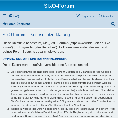
SIxO-Forum
FAQ
Registrieren
Anmelden
S
Foren-Übersicht
u
SIxO-Forum - Datenschutzerklärung
c
h
Diese Richtlinie beschreibt, wie „SIxO-Forum“ („https://www.thiguten.de/sixo-
forum“) (im Folgenden „der Betreiber“) die Daten verwendet, die während
e
deines Foren-Besuchs gesammelt werden.
UMFANG UND ART DER DATENSPEICHERUNG
Deine Daten werden auf vier verschiedene Arten gesammelt:
Die Forensoftware phpBB erstellt bei deinem Besuch des Boards mehrere Cookies.
Cookies sind kleine Textdateien, die dein Browser als temporäre Dateien ablegt und
die zwischen den einzelnen Aufrufen des Boards erhalten bleiben. In diesen Cookies
sind die aktuelle ID deiner Sitzung (damit dir alle Seitenaufrufe zugeordnet werden
können), Informationen über die von dir gelesenen Beiträge (zur Markierung dieser als
gelesen/ungelesen; sofern du nicht angemeldet bist) sowie Informationen über deine
Teilnahme an Umfragen (sofern du nicht angemeldet bist) gespeichert. Ferner werden
deine Benutzer-ID, ein Authentifizierungsschlüssel und eine Session-ID gespeichert.
Die Cookies haben standardmäßig eine Gültigkeit von einem Jahr. Alle Cookies kannst
du jederzeit über die Funktion „Alle Cookies löschen“ löschen.
Weiterhin werden die Daten gespeichert, die du bei der Registrierung, in deinem Profil
oder deinem persönlichem Bereich angibst. Für die Registrierung sind mindestens ein
eindeutiger Benutzername, eine E-Mail-Adresse und ein Passwort notwendig. Wenn