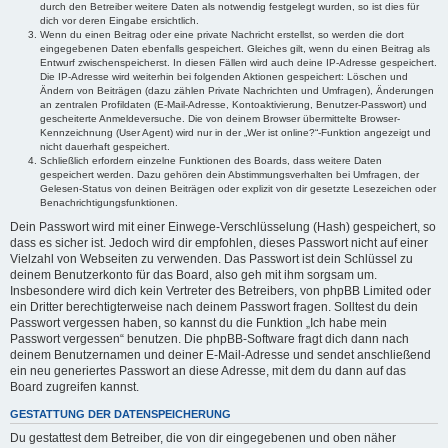
durch den Betreiber weitere Daten als notwendig festgelegt wurden, so ist dies für
dich vor deren Eingabe ersichtlich.
Wenn du einen Beitrag oder eine private Nachricht erstellst, so werden die dort
eingegebenen Daten ebenfalls gespeichert. Gleiches gilt, wenn du einen Beitrag als
Entwurf zwischenspeicherst. In diesen Fällen wird auch deine IP-Adresse gespeichert.
Die IP-Adresse wird weiterhin bei folgenden Aktionen gespeichert: Löschen und
Ändern von Beiträgen (dazu zählen Private Nachrichten und Umfragen), Änderungen
an zentralen Profildaten (E-Mail-Adresse, Kontoaktivierung, Benutzer-Passwort) und
gescheiterte Anmeldeversuche. Die von deinem Browser übermittelte Browser-
Kennzeichnung (User Agent) wird nur in der „Wer ist online?“-Funktion angezeigt und
nicht dauerhaft gespeichert.
Schließlich erfordern einzelne Funktionen des Boards, dass weitere Daten
gespeichert werden. Dazu gehören dein Abstimmungsverhalten bei Umfragen, der
Gelesen-Status von deinen Beiträgen oder explizit von dir gesetzte Lesezeichen oder
Benachrichtigungsfunktionen.
Dein Passwort wird mit einer Einwege-Verschlüsselung (Hash) gespeichert, so
dass es sicher ist. Jedoch wird dir empfohlen, dieses Passwort nicht auf einer
Vielzahl von Webseiten zu verwenden. Das Passwort ist dein Schlüssel zu
deinem Benutzerkonto für das Board, also geh mit ihm sorgsam um.
Insbesondere wird dich kein Vertreter des Betreibers, von phpBB Limited oder
ein Dritter berechtigterweise nach deinem Passwort fragen. Solltest du dein
Passwort vergessen haben, so kannst du die Funktion „Ich habe mein
Passwort vergessen“ benutzen. Die phpBB-Software fragt dich dann nach
deinem Benutzernamen und deiner E-Mail-Adresse und sendet anschließend
ein neu generiertes Passwort an diese Adresse, mit dem du dann auf das
Board zugreifen kannst.
GESTATTUNG DER DATENSPEICHERUNG
Du gestattest dem Betreiber, die von dir eingegebenen und oben näher