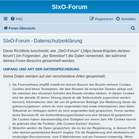
SIxO-Forum
FAQ
Registrieren
Anmelden
S
Foren-Übersicht
u
SIxO-Forum - Datenschutzerklärung
c
h
Diese Richtlinie beschreibt, wie „SIxO-Forum“ („https://www.thiguten.de/sixo-
forum“) (im Folgenden „der Betreiber“) die Daten verwendet, die während
e
deines Foren-Besuchs gesammelt werden.
UMFANG UND ART DER DATENSPEICHERUNG
Deine Daten werden auf vier verschiedene Arten gesammelt:
Die Forensoftware phpBB erstellt bei deinem Besuch des Boards mehrere Cookies.
Cookies sind kleine Textdateien, die dein Browser als temporäre Dateien ablegt und
die zwischen den einzelnen Aufrufen des Boards erhalten bleiben. In diesen Cookies
sind die aktuelle ID deiner Sitzung (damit dir alle Seitenaufrufe zugeordnet werden
können), Informationen über die von dir gelesenen Beiträge (zur Markierung dieser als
gelesen/ungelesen; sofern du nicht angemeldet bist) sowie Informationen über deine
Teilnahme an Umfragen (sofern du nicht angemeldet bist) gespeichert. Ferner werden
deine Benutzer-ID, ein Authentifizierungsschlüssel und eine Session-ID gespeichert.
Die Cookies haben standardmäßig eine Gültigkeit von einem Jahr. Alle Cookies kannst
du jederzeit über die Funktion „Alle Cookies löschen“ löschen.
Weiterhin werden die Daten gespeichert, die du bei der Registrierung, in deinem Profil
oder deinem persönlichem Bereich angibst. Für die Registrierung sind mindestens ein
eindeutiger Benutzername, eine E-Mail-Adresse und ein Passwort notwendig. Wenn