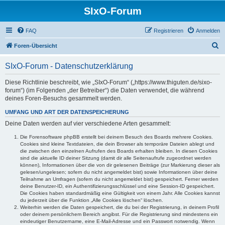
SIxO-Forum
FAQ
Registrieren
Anmelden
S
Foren-Übersicht
u
SIxO-Forum - Datenschutzerklärung
c
h
Diese Richtlinie beschreibt, wie „SIxO-Forum“ („https://www.thiguten.de/sixo-
forum“) (im Folgenden „der Betreiber“) die Daten verwendet, die während
e
deines Foren-Besuchs gesammelt werden.
UMFANG UND ART DER DATENSPEICHERUNG
Deine Daten werden auf vier verschiedene Arten gesammelt:
Die Forensoftware phpBB erstellt bei deinem Besuch des Boards mehrere Cookies.
Cookies sind kleine Textdateien, die dein Browser als temporäre Dateien ablegt und
die zwischen den einzelnen Aufrufen des Boards erhalten bleiben. In diesen Cookies
sind die aktuelle ID deiner Sitzung (damit dir alle Seitenaufrufe zugeordnet werden
können), Informationen über die von dir gelesenen Beiträge (zur Markierung dieser als
gelesen/ungelesen; sofern du nicht angemeldet bist) sowie Informationen über deine
Teilnahme an Umfragen (sofern du nicht angemeldet bist) gespeichert. Ferner werden
deine Benutzer-ID, ein Authentifizierungsschlüssel und eine Session-ID gespeichert.
Die Cookies haben standardmäßig eine Gültigkeit von einem Jahr. Alle Cookies kannst
du jederzeit über die Funktion „Alle Cookies löschen“ löschen.
Weiterhin werden die Daten gespeichert, die du bei der Registrierung, in deinem Profil
oder deinem persönlichem Bereich angibst. Für die Registrierung sind mindestens ein
eindeutiger Benutzername, eine E-Mail-Adresse und ein Passwort notwendig. Wenn