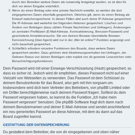
durch den Betreiber weitere Daten als notwendig festgelegt wurden, so ist dies für
dich vor deren Eingabe ersichtlich.
Wenn du einen Beitrag oder eine private Nachricht erstellst, so werden die dort
eingegebenen Daten ebenfalls gespeichert. Gleiches gilt, wenn du einen Beitrag als
Entwurf zwischenspeicherst. In diesen Fällen wird auch deine IP-Adresse gespeichert.
Die IP-Adresse wird weiterhin bei folgenden Aktionen gespeichert: Löschen und
Ändern von Beiträgen (dazu zählen Private Nachrichten und Umfragen), Änderungen
an zentralen Profildaten (E-Mail-Adresse, Kontoaktivierung, Benutzer-Passwort) und
gescheiterte Anmeldeversuche. Die von deinem Browser übermittelte Browser-
Kennzeichnung (User Agent) wird nur in der „Wer ist online?“-Funktion angezeigt und
nicht dauerhaft gespeichert.
Schließlich erfordern einzelne Funktionen des Boards, dass weitere Daten
gespeichert werden. Dazu gehören dein Abstimmungsverhalten bei Umfragen, der
Gelesen-Status von deinen Beiträgen oder explizit von dir gesetzte Lesezeichen oder
Benachrichtigungsfunktionen.
Dein Passwort wird mit einer Einwege-Verschlüsselung (Hash) gespeichert, so
dass es sicher ist. Jedoch wird dir empfohlen, dieses Passwort nicht auf einer
Vielzahl von Webseiten zu verwenden. Das Passwort ist dein Schlüssel zu
deinem Benutzerkonto für das Board, also geh mit ihm sorgsam um.
Insbesondere wird dich kein Vertreter des Betreibers, von phpBB Limited oder
ein Dritter berechtigterweise nach deinem Passwort fragen. Solltest du dein
Passwort vergessen haben, so kannst du die Funktion „Ich habe mein
Passwort vergessen“ benutzen. Die phpBB-Software fragt dich dann nach
deinem Benutzernamen und deiner E-Mail-Adresse und sendet anschließend
ein neu generiertes Passwort an diese Adresse, mit dem du dann auf das
Board zugreifen kannst.
GESTATTUNG DER DATENSPEICHERUNG
Du gestattest dem Betreiber, die von dir eingegebenen und oben näher