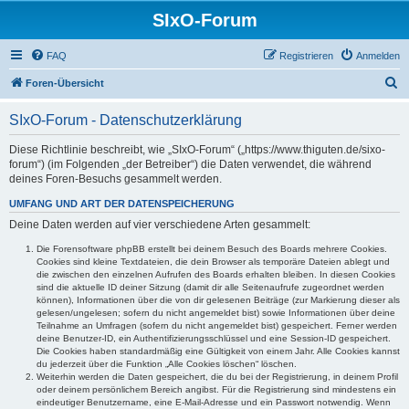
SIxO-Forum
FAQ
Registrieren
Anmelden
S
Foren-Übersicht
u
SIxO-Forum - Datenschutzerklärung
c
h
Diese Richtlinie beschreibt, wie „SIxO-Forum“ („https://www.thiguten.de/sixo-
forum“) (im Folgenden „der Betreiber“) die Daten verwendet, die während
e
deines Foren-Besuchs gesammelt werden.
UMFANG UND ART DER DATENSPEICHERUNG
Deine Daten werden auf vier verschiedene Arten gesammelt:
Die Forensoftware phpBB erstellt bei deinem Besuch des Boards mehrere Cookies.
Cookies sind kleine Textdateien, die dein Browser als temporäre Dateien ablegt und
die zwischen den einzelnen Aufrufen des Boards erhalten bleiben. In diesen Cookies
sind die aktuelle ID deiner Sitzung (damit dir alle Seitenaufrufe zugeordnet werden
können), Informationen über die von dir gelesenen Beiträge (zur Markierung dieser als
gelesen/ungelesen; sofern du nicht angemeldet bist) sowie Informationen über deine
Teilnahme an Umfragen (sofern du nicht angemeldet bist) gespeichert. Ferner werden
deine Benutzer-ID, ein Authentifizierungsschlüssel und eine Session-ID gespeichert.
Die Cookies haben standardmäßig eine Gültigkeit von einem Jahr. Alle Cookies kannst
du jederzeit über die Funktion „Alle Cookies löschen“ löschen.
Weiterhin werden die Daten gespeichert, die du bei der Registrierung, in deinem Profil
oder deinem persönlichem Bereich angibst. Für die Registrierung sind mindestens ein
eindeutiger Benutzername, eine E-Mail-Adresse und ein Passwort notwendig. Wenn