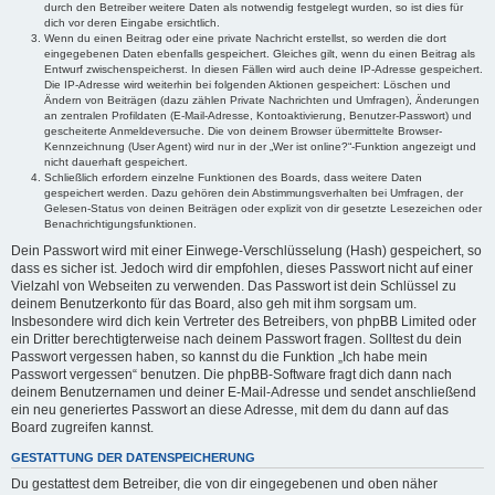
durch den Betreiber weitere Daten als notwendig festgelegt wurden, so ist dies für
dich vor deren Eingabe ersichtlich.
Wenn du einen Beitrag oder eine private Nachricht erstellst, so werden die dort
eingegebenen Daten ebenfalls gespeichert. Gleiches gilt, wenn du einen Beitrag als
Entwurf zwischenspeicherst. In diesen Fällen wird auch deine IP-Adresse gespeichert.
Die IP-Adresse wird weiterhin bei folgenden Aktionen gespeichert: Löschen und
Ändern von Beiträgen (dazu zählen Private Nachrichten und Umfragen), Änderungen
an zentralen Profildaten (E-Mail-Adresse, Kontoaktivierung, Benutzer-Passwort) und
gescheiterte Anmeldeversuche. Die von deinem Browser übermittelte Browser-
Kennzeichnung (User Agent) wird nur in der „Wer ist online?“-Funktion angezeigt und
nicht dauerhaft gespeichert.
Schließlich erfordern einzelne Funktionen des Boards, dass weitere Daten
gespeichert werden. Dazu gehören dein Abstimmungsverhalten bei Umfragen, der
Gelesen-Status von deinen Beiträgen oder explizit von dir gesetzte Lesezeichen oder
Benachrichtigungsfunktionen.
Dein Passwort wird mit einer Einwege-Verschlüsselung (Hash) gespeichert, so
dass es sicher ist. Jedoch wird dir empfohlen, dieses Passwort nicht auf einer
Vielzahl von Webseiten zu verwenden. Das Passwort ist dein Schlüssel zu
deinem Benutzerkonto für das Board, also geh mit ihm sorgsam um.
Insbesondere wird dich kein Vertreter des Betreibers, von phpBB Limited oder
ein Dritter berechtigterweise nach deinem Passwort fragen. Solltest du dein
Passwort vergessen haben, so kannst du die Funktion „Ich habe mein
Passwort vergessen“ benutzen. Die phpBB-Software fragt dich dann nach
deinem Benutzernamen und deiner E-Mail-Adresse und sendet anschließend
ein neu generiertes Passwort an diese Adresse, mit dem du dann auf das
Board zugreifen kannst.
GESTATTUNG DER DATENSPEICHERUNG
Du gestattest dem Betreiber, die von dir eingegebenen und oben näher