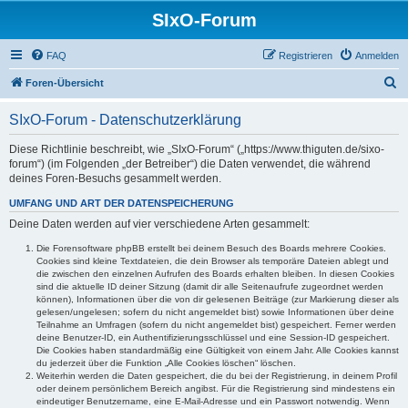
SIxO-Forum
FAQ
Registrieren
Anmelden
S
Foren-Übersicht
u
SIxO-Forum - Datenschutzerklärung
c
h
Diese Richtlinie beschreibt, wie „SIxO-Forum“ („https://www.thiguten.de/sixo-
forum“) (im Folgenden „der Betreiber“) die Daten verwendet, die während
e
deines Foren-Besuchs gesammelt werden.
UMFANG UND ART DER DATENSPEICHERUNG
Deine Daten werden auf vier verschiedene Arten gesammelt:
Die Forensoftware phpBB erstellt bei deinem Besuch des Boards mehrere Cookies.
Cookies sind kleine Textdateien, die dein Browser als temporäre Dateien ablegt und
die zwischen den einzelnen Aufrufen des Boards erhalten bleiben. In diesen Cookies
sind die aktuelle ID deiner Sitzung (damit dir alle Seitenaufrufe zugeordnet werden
können), Informationen über die von dir gelesenen Beiträge (zur Markierung dieser als
gelesen/ungelesen; sofern du nicht angemeldet bist) sowie Informationen über deine
Teilnahme an Umfragen (sofern du nicht angemeldet bist) gespeichert. Ferner werden
deine Benutzer-ID, ein Authentifizierungsschlüssel und eine Session-ID gespeichert.
Die Cookies haben standardmäßig eine Gültigkeit von einem Jahr. Alle Cookies kannst
du jederzeit über die Funktion „Alle Cookies löschen“ löschen.
Weiterhin werden die Daten gespeichert, die du bei der Registrierung, in deinem Profil
oder deinem persönlichem Bereich angibst. Für die Registrierung sind mindestens ein
eindeutiger Benutzername, eine E-Mail-Adresse und ein Passwort notwendig. Wenn