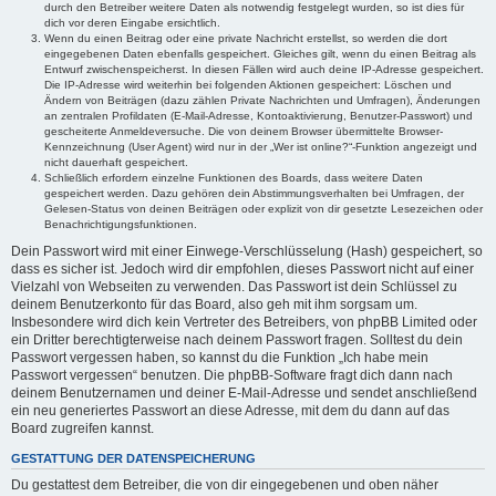
durch den Betreiber weitere Daten als notwendig festgelegt wurden, so ist dies für
dich vor deren Eingabe ersichtlich.
Wenn du einen Beitrag oder eine private Nachricht erstellst, so werden die dort
eingegebenen Daten ebenfalls gespeichert. Gleiches gilt, wenn du einen Beitrag als
Entwurf zwischenspeicherst. In diesen Fällen wird auch deine IP-Adresse gespeichert.
Die IP-Adresse wird weiterhin bei folgenden Aktionen gespeichert: Löschen und
Ändern von Beiträgen (dazu zählen Private Nachrichten und Umfragen), Änderungen
an zentralen Profildaten (E-Mail-Adresse, Kontoaktivierung, Benutzer-Passwort) und
gescheiterte Anmeldeversuche. Die von deinem Browser übermittelte Browser-
Kennzeichnung (User Agent) wird nur in der „Wer ist online?“-Funktion angezeigt und
nicht dauerhaft gespeichert.
Schließlich erfordern einzelne Funktionen des Boards, dass weitere Daten
gespeichert werden. Dazu gehören dein Abstimmungsverhalten bei Umfragen, der
Gelesen-Status von deinen Beiträgen oder explizit von dir gesetzte Lesezeichen oder
Benachrichtigungsfunktionen.
Dein Passwort wird mit einer Einwege-Verschlüsselung (Hash) gespeichert, so
dass es sicher ist. Jedoch wird dir empfohlen, dieses Passwort nicht auf einer
Vielzahl von Webseiten zu verwenden. Das Passwort ist dein Schlüssel zu
deinem Benutzerkonto für das Board, also geh mit ihm sorgsam um.
Insbesondere wird dich kein Vertreter des Betreibers, von phpBB Limited oder
ein Dritter berechtigterweise nach deinem Passwort fragen. Solltest du dein
Passwort vergessen haben, so kannst du die Funktion „Ich habe mein
Passwort vergessen“ benutzen. Die phpBB-Software fragt dich dann nach
deinem Benutzernamen und deiner E-Mail-Adresse und sendet anschließend
ein neu generiertes Passwort an diese Adresse, mit dem du dann auf das
Board zugreifen kannst.
GESTATTUNG DER DATENSPEICHERUNG
Du gestattest dem Betreiber, die von dir eingegebenen und oben näher