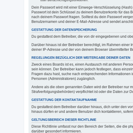
oder Benachrichtigungsfunktionen.
Dein Passwort wird mit einer Einwege-Verschlüsselung (Hash) g
Passwort ist dein Schlüssel zu deinem Benutzerkonto für das Bo
nach deinem Passwort fragen. Solltest du dein Passwort verg
Benutzernamen und deiner E-Mail-Adresse und sendet anschlie
GESTATTUNG DER DATENSPEICHERUNG
Du gestattest dem Betreiber, die von dir eingegebenen und ob
Darüber hinaus ist der Betreiber berechtigt, im Rahmen einer
deiner IP-Adresse und der von deinem Browser übermittelter B
REGELUNGEN BEZÜGLICH DER WEITERGABE DEINER DATEN
Zweck eines Boards ist es, einen Austausch mit anderen Personen
sein können. Der Betreiber kann jedoch festlegen, dass einzeln
Fragen dazu hast, suche nach entsprechenden Informationen im 
Personen (Administratoren) zugänglich.
Andere als die oben genannten Daten wird der Betreiber nur mit
Strafverfolgungsbehörden) verpflichtet ist oder die Daten zur D
GESTATTUNG DER KONTAKTAUFNAHME
Du gestattest dem Betreiber darüber hinaus, dich unter den von
hinaus dürfen er und andere Benutzer dich kontaktieren, sofern
GELTUNGSBEREICH DIESER RICHTLINIE
Diese Richtlinie umfasst nur den Bereich der Seiten, die die 
darüber gesondert informieren.