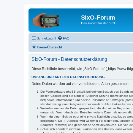
SIxO-Forum
Das Forum für den SIxO
Schnellzugriff
FAQ
Foren-Übersicht
SIxO-Forum - Datenschutzerklärung
Diese Richtlinie beschreibt, wie „SIxO-Forum“ („https://www.t
UMFANG UND ART DER DATENSPEICHERUNG
Deine Daten werden auf vier verschiedene Arten gesammelt:
Die Forensoftware phpBB erstellt bei deinem Besuch des Boards meh
diesen Cookies sind die aktuelle ID deiner Sitzung (damit dir alle
bist) sowie Informationen über deine Teilnahme an Umfragen (sofer
standardmäßig eine Gültigkeit von einem Jahr. Alle Cookies kannst d
Weiterhin werden die Daten gespeichert, die du bei der Registrieru
notwendig. Wenn durch den Betreiber weitere Daten als notwendig fe
Wenn du einen Beitrag oder eine private Nachricht erstellst, so we
gespeichert. Die IP-Adresse wird weiterhin bei folgenden Aktionen
Benutzer-Passwort) und gescheiterte Anmeldeversuche. Die von dein
Schließlich erfordern einzelne Funktionen des Boards, dass weite