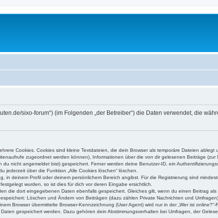
higuten.de/sixo-forum“) (im Folgenden „der Betreiber“) die Daten verwendet, die 
rere Cookies. Cookies sind kleine Textdateien, die dein Browser als temporäre Dateien ablegt 
 Seitenaufrufe zugeordnet werden können), Informationen über die von dir gelesenen Beiträge (zu
n du nicht angemeldet bist) gespeichert. Ferner werden deine Benutzer-ID, ein Authentifizierung
u jederzeit über die Funktion „Alle Cookies löschen“ löschen.
ng, in deinem Profil oder deinem persönlichem Bereich angibst. Für die Registrierung sind mind
stgelegt wurden, so ist dies für dich vor deren Eingabe ersichtlich.
rden die dort eingegebenen Daten ebenfalls gespeichert. Gleiches gilt, wenn du einen Beitrag als
 gespeichert: Löschen und Ändern von Beiträgen (dazu zählen Private Nachrichten und Umfragen)
em Browser übermittelte Browser-Kennzeichnung (User Agent) wird nur in der „Wer ist online?“-F
re Daten gespeichert werden. Dazu gehören dein Abstimmungsverhalten bei Umfragen, der Gelesen