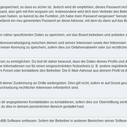
espeichert, so dass es sicher ist. Jedoch wird dir empfohlen, dieses Passwort ni
ard, also geh mit ihm sorgsam um. Insbesondere wird dich kein Vertreter des Betre
essen haben, so kannst du die Funktion „Ich habe mein Passwort vergessen“ benut
ßend ein neu generiertes Passwort an diese Adresse, mit dem du dann auf das Bo
en näher spezifizierten Daten zu speichern, um das Board betreiben und anbieten 
 Interessenabwägung zwischen deinen und seinen Interessen sowie den Interessen D
rowser-Kennung zu speichern, sofern dies zur Gefahrenabwehr oder zur rechtlichen
 zu ermöglichen. Du bist dir daher bewusst, dass die Daten deines Profils und die 
e Informationen nur für einen eingeschränkten Nutzerkreis (z. B. andere registriert
Forum oder kontaktiere den Betreiber. Die E-Mail-Adresse aus deinem Profil ist d
 deiner Zustimmung an Dritte weitergeben. Dies gilt nicht, sofern er auf Grund ge
urchsetzung rechtlicher Interessen erforderlich sind.
 dir angegebenen Kontaktdaten zu kontaktieren, sofern dies zur Übermittlung zentra
 du dies in deinem persönlichen Bereich gestattet hast.
phpBB-Software umfassen. Sofern der Betreiber in anderen Bereichen seiner Softwa