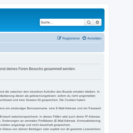
Suche
Erweiterte Suche
Registrieren
Anmelden
während deines Foren-Besuchs gesammelt werden.
und die zwischen den einzelnen Aufrufen des Boards erhalten bleiben. In
r Markierung dieser als gelesen/ungelesen; sofern du nicht angemeldet
sschlüssel und eine Session-ID gespeichert. Die Cookies haben
estens ein eindeutiger Benutzername, eine E-Mail-Adresse und ein Passwort
 Entwurf zwischenspeicherst. In diesen Fällen wird auch deine IP-Adresse
, Änderungen an zentralen Profildaten (E-Mail-Adresse, Kontoaktivierung,
unktion angezeigt und nicht dauerhaft gespeichert.
-Status von deinen Beiträgen oder explizit von dir gesetzte Lesezeichen