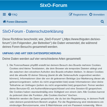
SIxO-Forum
FAQ
Registrieren
Anmelden
S
Foren-Übersicht
u
SIxO-Forum - Datenschutzerklärung
c
h
Diese Richtlinie beschreibt, wie „SIxO-Forum“ („https://www.thiguten.de/sixo-
forum“) (im Folgenden „der Betreiber“) die Daten verwendet, die während
e
deines Foren-Besuchs gesammelt werden.
UMFANG UND ART DER DATENSPEICHERUNG
Deine Daten werden auf vier verschiedene Arten gesammelt:
Die Forensoftware phpBB erstellt bei deinem Besuch des Boards mehrere Cookies.
Cookies sind kleine Textdateien, die dein Browser als temporäre Dateien ablegt und
die zwischen den einzelnen Aufrufen des Boards erhalten bleiben. In diesen Cookies
sind die aktuelle ID deiner Sitzung (damit dir alle Seitenaufrufe zugeordnet werden
können), Informationen über die von dir gelesenen Beiträge (zur Markierung dieser als
gelesen/ungelesen; sofern du nicht angemeldet bist) sowie Informationen über deine
Teilnahme an Umfragen (sofern du nicht angemeldet bist) gespeichert. Ferner werden
deine Benutzer-ID, ein Authentifizierungsschlüssel und eine Session-ID gespeichert.
Die Cookies haben standardmäßig eine Gültigkeit von einem Jahr. Alle Cookies kannst
du jederzeit über die Funktion „Alle Cookies löschen“ löschen.
Weiterhin werden die Daten gespeichert, die du bei der Registrierung, in deinem Profil
oder deinem persönlichem Bereich angibst. Für die Registrierung sind mindestens ein
eindeutiger Benutzername, eine E-Mail-Adresse und ein Passwort notwendig. Wenn