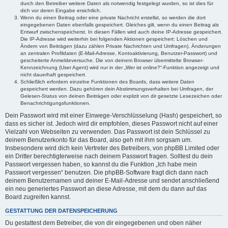
durch den Betreiber weitere Daten als notwendig festgelegt wurden, so ist dies für
dich vor deren Eingabe ersichtlich.
Wenn du einen Beitrag oder eine private Nachricht erstellst, so werden die dort
eingegebenen Daten ebenfalls gespeichert. Gleiches gilt, wenn du einen Beitrag als
Entwurf zwischenspeicherst. In diesen Fällen wird auch deine IP-Adresse gespeichert.
Die IP-Adresse wird weiterhin bei folgenden Aktionen gespeichert: Löschen und
Ändern von Beiträgen (dazu zählen Private Nachrichten und Umfragen), Änderungen
an zentralen Profildaten (E-Mail-Adresse, Kontoaktivierung, Benutzer-Passwort) und
gescheiterte Anmeldeversuche. Die von deinem Browser übermittelte Browser-
Kennzeichnung (User Agent) wird nur in der „Wer ist online?“-Funktion angezeigt und
nicht dauerhaft gespeichert.
Schließlich erfordern einzelne Funktionen des Boards, dass weitere Daten
gespeichert werden. Dazu gehören dein Abstimmungsverhalten bei Umfragen, der
Gelesen-Status von deinen Beiträgen oder explizit von dir gesetzte Lesezeichen oder
Benachrichtigungsfunktionen.
Dein Passwort wird mit einer Einwege-Verschlüsselung (Hash) gespeichert, so
dass es sicher ist. Jedoch wird dir empfohlen, dieses Passwort nicht auf einer
Vielzahl von Webseiten zu verwenden. Das Passwort ist dein Schlüssel zu
deinem Benutzerkonto für das Board, also geh mit ihm sorgsam um.
Insbesondere wird dich kein Vertreter des Betreibers, von phpBB Limited oder
ein Dritter berechtigterweise nach deinem Passwort fragen. Solltest du dein
Passwort vergessen haben, so kannst du die Funktion „Ich habe mein
Passwort vergessen“ benutzen. Die phpBB-Software fragt dich dann nach
deinem Benutzernamen und deiner E-Mail-Adresse und sendet anschließend
ein neu generiertes Passwort an diese Adresse, mit dem du dann auf das
Board zugreifen kannst.
GESTATTUNG DER DATENSPEICHERUNG
Du gestattest dem Betreiber, die von dir eingegebenen und oben näher