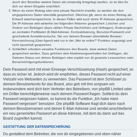
durch den Betreiber weitere Daten als notwendig festgelegt wurden, so ist dies für
dich vor deren Eingabe ersichtlich.
Wenn du einen Beitrag oder eine private Nachricht erstellst, so werden die dort
eingegebenen Daten ebenfalls gespeichert. Gleiches gilt, wenn du einen Beitrag als
Entwurf zwischenspeicherst. In diesen Fällen wird auch deine IP-Adresse gespeichert.
Die IP-Adresse wird weiterhin bei folgenden Aktionen gespeichert: Löschen und
Ändern von Beiträgen (dazu zählen Private Nachrichten und Umfragen), Änderungen
an zentralen Profildaten (E-Mail-Adresse, Kontoaktivierung, Benutzer-Passwort) und
gescheiterte Anmeldeversuche. Die von deinem Browser übermittelte Browser-
Kennzeichnung (User Agent) wird nur in der „Wer ist online?“-Funktion angezeigt und
nicht dauerhaft gespeichert.
Schließlich erfordern einzelne Funktionen des Boards, dass weitere Daten
gespeichert werden. Dazu gehören dein Abstimmungsverhalten bei Umfragen, der
Gelesen-Status von deinen Beiträgen oder explizit von dir gesetzte Lesezeichen oder
Benachrichtigungsfunktionen.
Dein Passwort wird mit einer Einwege-Verschlüsselung (Hash) gespeichert, so
dass es sicher ist. Jedoch wird dir empfohlen, dieses Passwort nicht auf einer
Vielzahl von Webseiten zu verwenden. Das Passwort ist dein Schlüssel zu
deinem Benutzerkonto für das Board, also geh mit ihm sorgsam um.
Insbesondere wird dich kein Vertreter des Betreibers, von phpBB Limited oder
ein Dritter berechtigterweise nach deinem Passwort fragen. Solltest du dein
Passwort vergessen haben, so kannst du die Funktion „Ich habe mein
Passwort vergessen“ benutzen. Die phpBB-Software fragt dich dann nach
deinem Benutzernamen und deiner E-Mail-Adresse und sendet anschließend
ein neu generiertes Passwort an diese Adresse, mit dem du dann auf das
Board zugreifen kannst.
GESTATTUNG DER DATENSPEICHERUNG
Du gestattest dem Betreiber, die von dir eingegebenen und oben näher