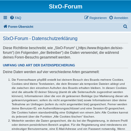
SIxO-Forum
FAQ
Registrieren
Anmelden
S
Foren-Übersicht
u
SIxO-Forum - Datenschutzerklärung
c
h
Diese Richtlinie beschreibt, wie „SIxO-Forum“ („https://www.thiguten.de/sixo-
forum“) (im Folgenden „der Betreiber“) die Daten verwendet, die während
e
deines Foren-Besuchs gesammelt werden.
UMFANG UND ART DER DATENSPEICHERUNG
Deine Daten werden auf vier verschiedene Arten gesammelt:
Die Forensoftware phpBB erstellt bei deinem Besuch des Boards mehrere Cookies.
Cookies sind kleine Textdateien, die dein Browser als temporäre Dateien ablegt und
die zwischen den einzelnen Aufrufen des Boards erhalten bleiben. In diesen Cookies
sind die aktuelle ID deiner Sitzung (damit dir alle Seitenaufrufe zugeordnet werden
können), Informationen über die von dir gelesenen Beiträge (zur Markierung dieser als
gelesen/ungelesen; sofern du nicht angemeldet bist) sowie Informationen über deine
Teilnahme an Umfragen (sofern du nicht angemeldet bist) gespeichert. Ferner werden
deine Benutzer-ID, ein Authentifizierungsschlüssel und eine Session-ID gespeichert.
Die Cookies haben standardmäßig eine Gültigkeit von einem Jahr. Alle Cookies kannst
du jederzeit über die Funktion „Alle Cookies löschen“ löschen.
Weiterhin werden die Daten gespeichert, die du bei der Registrierung, in deinem Profil
oder deinem persönlichem Bereich angibst. Für die Registrierung sind mindestens ein
eindeutiger Benutzername, eine E-Mail-Adresse und ein Passwort notwendig. Wenn