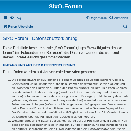
SIxO-Forum
FAQ
Registrieren
Anmelden
S
Foren-Übersicht
u
SIxO-Forum - Datenschutzerklärung
c
h
Diese Richtlinie beschreibt, wie „SIxO-Forum“ („https://www.thiguten.de/sixo-
forum“) (im Folgenden „der Betreiber“) die Daten verwendet, die während
e
deines Foren-Besuchs gesammelt werden.
UMFANG UND ART DER DATENSPEICHERUNG
Deine Daten werden auf vier verschiedene Arten gesammelt:
Die Forensoftware phpBB erstellt bei deinem Besuch des Boards mehrere Cookies.
Cookies sind kleine Textdateien, die dein Browser als temporäre Dateien ablegt und
die zwischen den einzelnen Aufrufen des Boards erhalten bleiben. In diesen Cookies
sind die aktuelle ID deiner Sitzung (damit dir alle Seitenaufrufe zugeordnet werden
können), Informationen über die von dir gelesenen Beiträge (zur Markierung dieser als
gelesen/ungelesen; sofern du nicht angemeldet bist) sowie Informationen über deine
Teilnahme an Umfragen (sofern du nicht angemeldet bist) gespeichert. Ferner werden
deine Benutzer-ID, ein Authentifizierungsschlüssel und eine Session-ID gespeichert.
Die Cookies haben standardmäßig eine Gültigkeit von einem Jahr. Alle Cookies kannst
du jederzeit über die Funktion „Alle Cookies löschen“ löschen.
Weiterhin werden die Daten gespeichert, die du bei der Registrierung, in deinem Profil
oder deinem persönlichem Bereich angibst. Für die Registrierung sind mindestens ein
eindeutiger Benutzername, eine E-Mail-Adresse und ein Passwort notwendig. Wenn