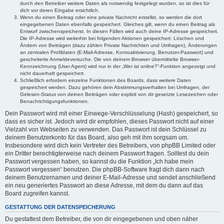
durch den Betreiber weitere Daten als notwendig festgelegt wurden, so ist dies für
dich vor deren Eingabe ersichtlich.
Wenn du einen Beitrag oder eine private Nachricht erstellst, so werden die dort
eingegebenen Daten ebenfalls gespeichert. Gleiches gilt, wenn du einen Beitrag als
Entwurf zwischenspeicherst. In diesen Fällen wird auch deine IP-Adresse gespeichert.
Die IP-Adresse wird weiterhin bei folgenden Aktionen gespeichert: Löschen und
Ändern von Beiträgen (dazu zählen Private Nachrichten und Umfragen), Änderungen
an zentralen Profildaten (E-Mail-Adresse, Kontoaktivierung, Benutzer-Passwort) und
gescheiterte Anmeldeversuche. Die von deinem Browser übermittelte Browser-
Kennzeichnung (User Agent) wird nur in der „Wer ist online?“-Funktion angezeigt und
nicht dauerhaft gespeichert.
Schließlich erfordern einzelne Funktionen des Boards, dass weitere Daten
gespeichert werden. Dazu gehören dein Abstimmungsverhalten bei Umfragen, der
Gelesen-Status von deinen Beiträgen oder explizit von dir gesetzte Lesezeichen oder
Benachrichtigungsfunktionen.
Dein Passwort wird mit einer Einwege-Verschlüsselung (Hash) gespeichert, so
dass es sicher ist. Jedoch wird dir empfohlen, dieses Passwort nicht auf einer
Vielzahl von Webseiten zu verwenden. Das Passwort ist dein Schlüssel zu
deinem Benutzerkonto für das Board, also geh mit ihm sorgsam um.
Insbesondere wird dich kein Vertreter des Betreibers, von phpBB Limited oder
ein Dritter berechtigterweise nach deinem Passwort fragen. Solltest du dein
Passwort vergessen haben, so kannst du die Funktion „Ich habe mein
Passwort vergessen“ benutzen. Die phpBB-Software fragt dich dann nach
deinem Benutzernamen und deiner E-Mail-Adresse und sendet anschließend
ein neu generiertes Passwort an diese Adresse, mit dem du dann auf das
Board zugreifen kannst.
GESTATTUNG DER DATENSPEICHERUNG
Du gestattest dem Betreiber, die von dir eingegebenen und oben näher