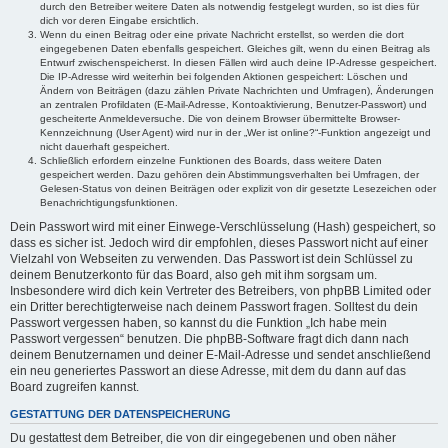
durch den Betreiber weitere Daten als notwendig festgelegt wurden, so ist dies für
dich vor deren Eingabe ersichtlich.
Wenn du einen Beitrag oder eine private Nachricht erstellst, so werden die dort
eingegebenen Daten ebenfalls gespeichert. Gleiches gilt, wenn du einen Beitrag als
Entwurf zwischenspeicherst. In diesen Fällen wird auch deine IP-Adresse gespeichert.
Die IP-Adresse wird weiterhin bei folgenden Aktionen gespeichert: Löschen und
Ändern von Beiträgen (dazu zählen Private Nachrichten und Umfragen), Änderungen
an zentralen Profildaten (E-Mail-Adresse, Kontoaktivierung, Benutzer-Passwort) und
gescheiterte Anmeldeversuche. Die von deinem Browser übermittelte Browser-
Kennzeichnung (User Agent) wird nur in der „Wer ist online?“-Funktion angezeigt und
nicht dauerhaft gespeichert.
Schließlich erfordern einzelne Funktionen des Boards, dass weitere Daten
gespeichert werden. Dazu gehören dein Abstimmungsverhalten bei Umfragen, der
Gelesen-Status von deinen Beiträgen oder explizit von dir gesetzte Lesezeichen oder
Benachrichtigungsfunktionen.
Dein Passwort wird mit einer Einwege-Verschlüsselung (Hash) gespeichert, so
dass es sicher ist. Jedoch wird dir empfohlen, dieses Passwort nicht auf einer
Vielzahl von Webseiten zu verwenden. Das Passwort ist dein Schlüssel zu
deinem Benutzerkonto für das Board, also geh mit ihm sorgsam um.
Insbesondere wird dich kein Vertreter des Betreibers, von phpBB Limited oder
ein Dritter berechtigterweise nach deinem Passwort fragen. Solltest du dein
Passwort vergessen haben, so kannst du die Funktion „Ich habe mein
Passwort vergessen“ benutzen. Die phpBB-Software fragt dich dann nach
deinem Benutzernamen und deiner E-Mail-Adresse und sendet anschließend
ein neu generiertes Passwort an diese Adresse, mit dem du dann auf das
Board zugreifen kannst.
GESTATTUNG DER DATENSPEICHERUNG
Du gestattest dem Betreiber, die von dir eingegebenen und oben näher