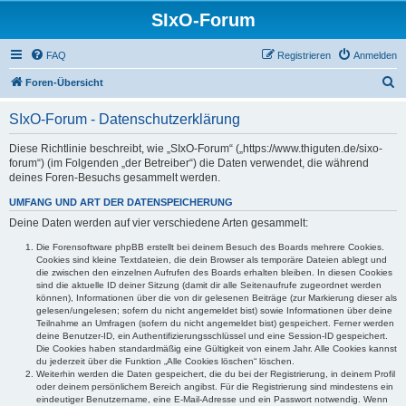
SIxO-Forum
FAQ
Registrieren
Anmelden
S
Foren-Übersicht
u
SIxO-Forum - Datenschutzerklärung
c
h
Diese Richtlinie beschreibt, wie „SIxO-Forum“ („https://www.thiguten.de/sixo-
forum“) (im Folgenden „der Betreiber“) die Daten verwendet, die während
e
deines Foren-Besuchs gesammelt werden.
UMFANG UND ART DER DATENSPEICHERUNG
Deine Daten werden auf vier verschiedene Arten gesammelt:
Die Forensoftware phpBB erstellt bei deinem Besuch des Boards mehrere Cookies.
Cookies sind kleine Textdateien, die dein Browser als temporäre Dateien ablegt und
die zwischen den einzelnen Aufrufen des Boards erhalten bleiben. In diesen Cookies
sind die aktuelle ID deiner Sitzung (damit dir alle Seitenaufrufe zugeordnet werden
können), Informationen über die von dir gelesenen Beiträge (zur Markierung dieser als
gelesen/ungelesen; sofern du nicht angemeldet bist) sowie Informationen über deine
Teilnahme an Umfragen (sofern du nicht angemeldet bist) gespeichert. Ferner werden
deine Benutzer-ID, ein Authentifizierungsschlüssel und eine Session-ID gespeichert.
Die Cookies haben standardmäßig eine Gültigkeit von einem Jahr. Alle Cookies kannst
du jederzeit über die Funktion „Alle Cookies löschen“ löschen.
Weiterhin werden die Daten gespeichert, die du bei der Registrierung, in deinem Profil
oder deinem persönlichem Bereich angibst. Für die Registrierung sind mindestens ein
eindeutiger Benutzername, eine E-Mail-Adresse und ein Passwort notwendig. Wenn