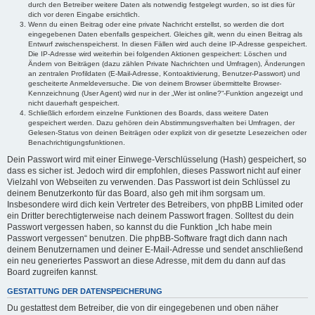
durch den Betreiber weitere Daten als notwendig festgelegt wurden, so ist dies für
dich vor deren Eingabe ersichtlich.
Wenn du einen Beitrag oder eine private Nachricht erstellst, so werden die dort
eingegebenen Daten ebenfalls gespeichert. Gleiches gilt, wenn du einen Beitrag als
Entwurf zwischenspeicherst. In diesen Fällen wird auch deine IP-Adresse gespeichert.
Die IP-Adresse wird weiterhin bei folgenden Aktionen gespeichert: Löschen und
Ändern von Beiträgen (dazu zählen Private Nachrichten und Umfragen), Änderungen
an zentralen Profildaten (E-Mail-Adresse, Kontoaktivierung, Benutzer-Passwort) und
gescheiterte Anmeldeversuche. Die von deinem Browser übermittelte Browser-
Kennzeichnung (User Agent) wird nur in der „Wer ist online?“-Funktion angezeigt und
nicht dauerhaft gespeichert.
Schließlich erfordern einzelne Funktionen des Boards, dass weitere Daten
gespeichert werden. Dazu gehören dein Abstimmungsverhalten bei Umfragen, der
Gelesen-Status von deinen Beiträgen oder explizit von dir gesetzte Lesezeichen oder
Benachrichtigungsfunktionen.
Dein Passwort wird mit einer Einwege-Verschlüsselung (Hash) gespeichert, so
dass es sicher ist. Jedoch wird dir empfohlen, dieses Passwort nicht auf einer
Vielzahl von Webseiten zu verwenden. Das Passwort ist dein Schlüssel zu
deinem Benutzerkonto für das Board, also geh mit ihm sorgsam um.
Insbesondere wird dich kein Vertreter des Betreibers, von phpBB Limited oder
ein Dritter berechtigterweise nach deinem Passwort fragen. Solltest du dein
Passwort vergessen haben, so kannst du die Funktion „Ich habe mein
Passwort vergessen“ benutzen. Die phpBB-Software fragt dich dann nach
deinem Benutzernamen und deiner E-Mail-Adresse und sendet anschließend
ein neu generiertes Passwort an diese Adresse, mit dem du dann auf das
Board zugreifen kannst.
GESTATTUNG DER DATENSPEICHERUNG
Du gestattest dem Betreiber, die von dir eingegebenen und oben näher