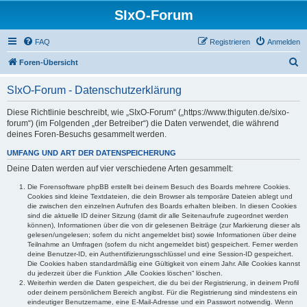
SIxO-Forum
FAQ
Registrieren
Anmelden
S
Foren-Übersicht
u
SIxO-Forum - Datenschutzerklärung
c
h
Diese Richtlinie beschreibt, wie „SIxO-Forum“ („https://www.thiguten.de/sixo-
forum“) (im Folgenden „der Betreiber“) die Daten verwendet, die während
e
deines Foren-Besuchs gesammelt werden.
UMFANG UND ART DER DATENSPEICHERUNG
Deine Daten werden auf vier verschiedene Arten gesammelt:
Die Forensoftware phpBB erstellt bei deinem Besuch des Boards mehrere Cookies.
Cookies sind kleine Textdateien, die dein Browser als temporäre Dateien ablegt und
die zwischen den einzelnen Aufrufen des Boards erhalten bleiben. In diesen Cookies
sind die aktuelle ID deiner Sitzung (damit dir alle Seitenaufrufe zugeordnet werden
können), Informationen über die von dir gelesenen Beiträge (zur Markierung dieser als
gelesen/ungelesen; sofern du nicht angemeldet bist) sowie Informationen über deine
Teilnahme an Umfragen (sofern du nicht angemeldet bist) gespeichert. Ferner werden
deine Benutzer-ID, ein Authentifizierungsschlüssel und eine Session-ID gespeichert.
Die Cookies haben standardmäßig eine Gültigkeit von einem Jahr. Alle Cookies kannst
du jederzeit über die Funktion „Alle Cookies löschen“ löschen.
Weiterhin werden die Daten gespeichert, die du bei der Registrierung, in deinem Profil
oder deinem persönlichem Bereich angibst. Für die Registrierung sind mindestens ein
eindeutiger Benutzername, eine E-Mail-Adresse und ein Passwort notwendig. Wenn