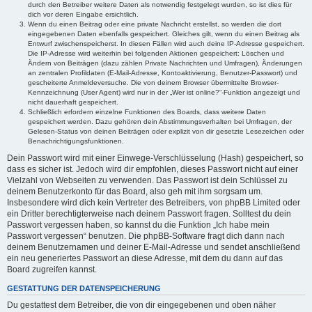
durch den Betreiber weitere Daten als notwendig festgelegt wurden, so ist dies für
dich vor deren Eingabe ersichtlich.
Wenn du einen Beitrag oder eine private Nachricht erstellst, so werden die dort
eingegebenen Daten ebenfalls gespeichert. Gleiches gilt, wenn du einen Beitrag als
Entwurf zwischenspeicherst. In diesen Fällen wird auch deine IP-Adresse gespeichert.
Die IP-Adresse wird weiterhin bei folgenden Aktionen gespeichert: Löschen und
Ändern von Beiträgen (dazu zählen Private Nachrichten und Umfragen), Änderungen
an zentralen Profildaten (E-Mail-Adresse, Kontoaktivierung, Benutzer-Passwort) und
gescheiterte Anmeldeversuche. Die von deinem Browser übermittelte Browser-
Kennzeichnung (User Agent) wird nur in der „Wer ist online?“-Funktion angezeigt und
nicht dauerhaft gespeichert.
Schließlich erfordern einzelne Funktionen des Boards, dass weitere Daten
gespeichert werden. Dazu gehören dein Abstimmungsverhalten bei Umfragen, der
Gelesen-Status von deinen Beiträgen oder explizit von dir gesetzte Lesezeichen oder
Benachrichtigungsfunktionen.
Dein Passwort wird mit einer Einwege-Verschlüsselung (Hash) gespeichert, so
dass es sicher ist. Jedoch wird dir empfohlen, dieses Passwort nicht auf einer
Vielzahl von Webseiten zu verwenden. Das Passwort ist dein Schlüssel zu
deinem Benutzerkonto für das Board, also geh mit ihm sorgsam um.
Insbesondere wird dich kein Vertreter des Betreibers, von phpBB Limited oder
ein Dritter berechtigterweise nach deinem Passwort fragen. Solltest du dein
Passwort vergessen haben, so kannst du die Funktion „Ich habe mein
Passwort vergessen“ benutzen. Die phpBB-Software fragt dich dann nach
deinem Benutzernamen und deiner E-Mail-Adresse und sendet anschließend
ein neu generiertes Passwort an diese Adresse, mit dem du dann auf das
Board zugreifen kannst.
GESTATTUNG DER DATENSPEICHERUNG
Du gestattest dem Betreiber, die von dir eingegebenen und oben näher