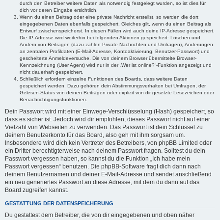
durch den Betreiber weitere Daten als notwendig festgelegt wurden, so ist dies für
dich vor deren Eingabe ersichtlich.
Wenn du einen Beitrag oder eine private Nachricht erstellst, so werden die dort
eingegebenen Daten ebenfalls gespeichert. Gleiches gilt, wenn du einen Beitrag als
Entwurf zwischenspeicherst. In diesen Fällen wird auch deine IP-Adresse gespeichert.
Die IP-Adresse wird weiterhin bei folgenden Aktionen gespeichert: Löschen und
Ändern von Beiträgen (dazu zählen Private Nachrichten und Umfragen), Änderungen
an zentralen Profildaten (E-Mail-Adresse, Kontoaktivierung, Benutzer-Passwort) und
gescheiterte Anmeldeversuche. Die von deinem Browser übermittelte Browser-
Kennzeichnung (User Agent) wird nur in der „Wer ist online?“-Funktion angezeigt und
nicht dauerhaft gespeichert.
Schließlich erfordern einzelne Funktionen des Boards, dass weitere Daten
gespeichert werden. Dazu gehören dein Abstimmungsverhalten bei Umfragen, der
Gelesen-Status von deinen Beiträgen oder explizit von dir gesetzte Lesezeichen oder
Benachrichtigungsfunktionen.
Dein Passwort wird mit einer Einwege-Verschlüsselung (Hash) gespeichert, so
dass es sicher ist. Jedoch wird dir empfohlen, dieses Passwort nicht auf einer
Vielzahl von Webseiten zu verwenden. Das Passwort ist dein Schlüssel zu
deinem Benutzerkonto für das Board, also geh mit ihm sorgsam um.
Insbesondere wird dich kein Vertreter des Betreibers, von phpBB Limited oder
ein Dritter berechtigterweise nach deinem Passwort fragen. Solltest du dein
Passwort vergessen haben, so kannst du die Funktion „Ich habe mein
Passwort vergessen“ benutzen. Die phpBB-Software fragt dich dann nach
deinem Benutzernamen und deiner E-Mail-Adresse und sendet anschließend
ein neu generiertes Passwort an diese Adresse, mit dem du dann auf das
Board zugreifen kannst.
GESTATTUNG DER DATENSPEICHERUNG
Du gestattest dem Betreiber, die von dir eingegebenen und oben näher