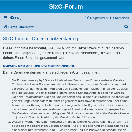
SIxO-Forum
FAQ
Registrieren
Anmelden
S
Foren-Übersicht
u
SIxO-Forum - Datenschutzerklärung
c
h
Diese Richtlinie beschreibt, wie „SIxO-Forum“ („https://www.thiguten.de/sixo-
forum“) (im Folgenden „der Betreiber“) die Daten verwendet, die während
e
deines Foren-Besuchs gesammelt werden.
UMFANG UND ART DER DATENSPEICHERUNG
Deine Daten werden auf vier verschiedene Arten gesammelt:
Die Forensoftware phpBB erstellt bei deinem Besuch des Boards mehrere Cookies.
Cookies sind kleine Textdateien, die dein Browser als temporäre Dateien ablegt und
die zwischen den einzelnen Aufrufen des Boards erhalten bleiben. In diesen Cookies
sind die aktuelle ID deiner Sitzung (damit dir alle Seitenaufrufe zugeordnet werden
können), Informationen über die von dir gelesenen Beiträge (zur Markierung dieser als
gelesen/ungelesen; sofern du nicht angemeldet bist) sowie Informationen über deine
Teilnahme an Umfragen (sofern du nicht angemeldet bist) gespeichert. Ferner werden
deine Benutzer-ID, ein Authentifizierungsschlüssel und eine Session-ID gespeichert.
Die Cookies haben standardmäßig eine Gültigkeit von einem Jahr. Alle Cookies kannst
du jederzeit über die Funktion „Alle Cookies löschen“ löschen.
Weiterhin werden die Daten gespeichert, die du bei der Registrierung, in deinem Profil
oder deinem persönlichem Bereich angibst. Für die Registrierung sind mindestens ein
eindeutiger Benutzername, eine E-Mail-Adresse und ein Passwort notwendig. Wenn