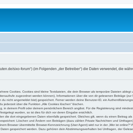
higuten.de/sixo-forum“) (im Folgenden „der Betreiber“) die Daten verwendet, die 
rere Cookies. Cookies sind kleine Textdateien, die dein Browser als temporäre Dateien ablegt 
 Seitenaufrufe zugeordnet werden können), Informationen über die von dir gelesenen Beiträge (zu
n du nicht angemeldet bist) gespeichert. Ferner werden deine Benutzer-ID, ein Authentifizierung
u jederzeit über die Funktion „Alle Cookies löschen“ löschen.
ng, in deinem Profil oder deinem persönlichem Bereich angibst. Für die Registrierung sind mind
stgelegt wurden, so ist dies für dich vor deren Eingabe ersichtlich.
rden die dort eingegebenen Daten ebenfalls gespeichert. Gleiches gilt, wenn du einen Beitrag als
 gespeichert: Löschen und Ändern von Beiträgen (dazu zählen Private Nachrichten und Umfragen)
em Browser übermittelte Browser-Kennzeichnung (User Agent) wird nur in der „Wer ist online?“-F
re Daten gespeichert werden. Dazu gehören dein Abstimmungsverhalten bei Umfragen, der Gelesen