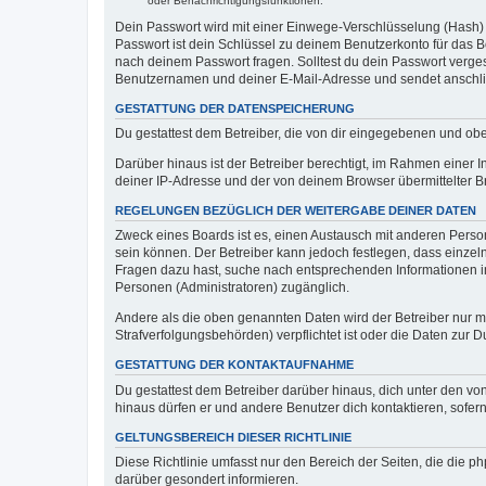
oder Benachrichtigungsfunktionen.
Dein Passwort wird mit einer Einwege-Verschlüsselung (Hash) g
Passwort ist dein Schlüssel zu deinem Benutzerkonto für das Bo
nach deinem Passwort fragen. Solltest du dein Passwort verg
Benutzernamen und deiner E-Mail-Adresse und sendet anschlie
GESTATTUNG DER DATENSPEICHERUNG
Du gestattest dem Betreiber, die von dir eingegebenen und ob
Darüber hinaus ist der Betreiber berechtigt, im Rahmen einer
deiner IP-Adresse und der von deinem Browser übermittelter B
REGELUNGEN BEZÜGLICH DER WEITERGABE DEINER DATEN
Zweck eines Boards ist es, einen Austausch mit anderen Personen
sein können. Der Betreiber kann jedoch festlegen, dass einzeln
Fragen dazu hast, suche nach entsprechenden Informationen im 
Personen (Administratoren) zugänglich.
Andere als die oben genannten Daten wird der Betreiber nur mit
Strafverfolgungsbehörden) verpflichtet ist oder die Daten zur D
GESTATTUNG DER KONTAKTAUFNAHME
Du gestattest dem Betreiber darüber hinaus, dich unter den von
hinaus dürfen er und andere Benutzer dich kontaktieren, sofern
GELTUNGSBEREICH DIESER RICHTLINIE
Diese Richtlinie umfasst nur den Bereich der Seiten, die die 
darüber gesondert informieren.