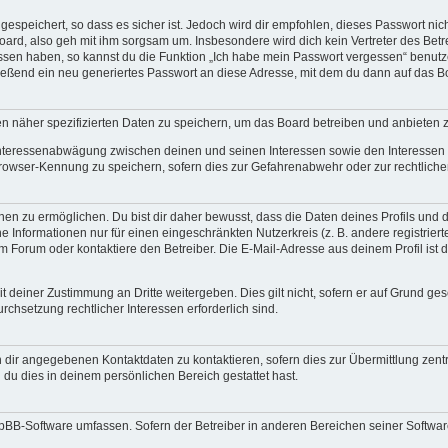
espeichert, so dass es sicher ist. Jedoch wird dir empfohlen, dieses Passwort ni
ard, also geh mit ihm sorgsam um. Insbesondere wird dich kein Vertreter des Betre
essen haben, so kannst du die Funktion „Ich habe mein Passwort vergessen“ benut
ßend ein neu generiertes Passwort an diese Adresse, mit dem du dann auf das Bo
en näher spezifizierten Daten zu speichern, um das Board betreiben und anbieten 
 Interessenabwägung zwischen deinen und seinen Interessen sowie den Interessen D
rowser-Kennung zu speichern, sofern dies zur Gefahrenabwehr oder zur rechtlichen
 zu ermöglichen. Du bist dir daher bewusst, dass die Daten deines Profils und die 
e Informationen nur für einen eingeschränkten Nutzerkreis (z. B. andere registriert
Forum oder kontaktiere den Betreiber. Die E-Mail-Adresse aus deinem Profil ist d
 deiner Zustimmung an Dritte weitergeben. Dies gilt nicht, sofern er auf Grund ge
urchsetzung rechtlicher Interessen erforderlich sind.
 dir angegebenen Kontaktdaten zu kontaktieren, sofern dies zur Übermittlung zentra
 du dies in deinem persönlichen Bereich gestattet hast.
phpBB-Software umfassen. Sofern der Betreiber in anderen Bereichen seiner Softwa