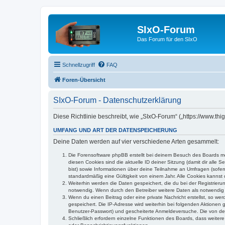
SIxO-Forum
Das Forum für den SIxO
Schnellzugriff
FAQ
Foren-Übersicht
SIxO-Forum - Datenschutzerklärung
Diese Richtlinie beschreibt, wie „SIxO-Forum“ („https://www.t
UMFANG UND ART DER DATENSPEICHERUNG
Deine Daten werden auf vier verschiedene Arten gesammelt:
Die Forensoftware phpBB erstellt bei deinem Besuch des Boards meh
diesen Cookies sind die aktuelle ID deiner Sitzung (damit dir alle
bist) sowie Informationen über deine Teilnahme an Umfragen (sofer
standardmäßig eine Gültigkeit von einem Jahr. Alle Cookies kannst d
Weiterhin werden die Daten gespeichert, die du bei der Registrieru
notwendig. Wenn durch den Betreiber weitere Daten als notwendig fe
Wenn du einen Beitrag oder eine private Nachricht erstellst, so we
gespeichert. Die IP-Adresse wird weiterhin bei folgenden Aktionen
Benutzer-Passwort) und gescheiterte Anmeldeversuche. Die von dein
Schließlich erfordern einzelne Funktionen des Boards, dass weite