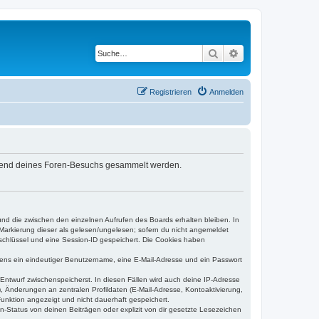
Suche
Erweiterte Suche
Registrieren
Anmelden
während deines Foren-Besuchs gesammelt werden.
und die zwischen den einzelnen Aufrufen des Boards erhalten bleiben. In
r Markierung dieser als gelesen/ungelesen; sofern du nicht angemeldet
sschlüssel und eine Session-ID gespeichert. Die Cookies haben
estens ein eindeutiger Benutzername, eine E-Mail-Adresse und ein Passwort
 Entwurf zwischenspeicherst. In diesen Fällen wird auch deine IP-Adresse
, Änderungen an zentralen Profildaten (E-Mail-Adresse, Kontoaktivierung,
unktion angezeigt und nicht dauerhaft gespeichert.
-Status von deinen Beiträgen oder explizit von dir gesetzte Lesezeichen