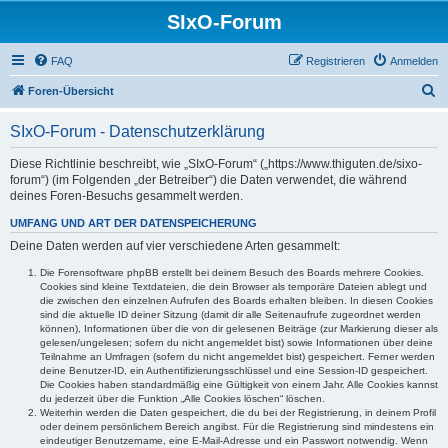
SIxO-Forum
FAQ
Registrieren
Anmelden
S
Foren-Übersicht
u
SIxO-Forum - Datenschutzerklärung
c
h
Diese Richtlinie beschreibt, wie „SIxO-Forum“ („https://www.thiguten.de/sixo-
forum“) (im Folgenden „der Betreiber“) die Daten verwendet, die während
e
deines Foren-Besuchs gesammelt werden.
UMFANG UND ART DER DATENSPEICHERUNG
Deine Daten werden auf vier verschiedene Arten gesammelt:
Die Forensoftware phpBB erstellt bei deinem Besuch des Boards mehrere Cookies.
Cookies sind kleine Textdateien, die dein Browser als temporäre Dateien ablegt und
die zwischen den einzelnen Aufrufen des Boards erhalten bleiben. In diesen Cookies
sind die aktuelle ID deiner Sitzung (damit dir alle Seitenaufrufe zugeordnet werden
können), Informationen über die von dir gelesenen Beiträge (zur Markierung dieser als
gelesen/ungelesen; sofern du nicht angemeldet bist) sowie Informationen über deine
Teilnahme an Umfragen (sofern du nicht angemeldet bist) gespeichert. Ferner werden
deine Benutzer-ID, ein Authentifizierungsschlüssel und eine Session-ID gespeichert.
Die Cookies haben standardmäßig eine Gültigkeit von einem Jahr. Alle Cookies kannst
du jederzeit über die Funktion „Alle Cookies löschen“ löschen.
Weiterhin werden die Daten gespeichert, die du bei der Registrierung, in deinem Profil
oder deinem persönlichem Bereich angibst. Für die Registrierung sind mindestens ein
eindeutiger Benutzername, eine E-Mail-Adresse und ein Passwort notwendig. Wenn