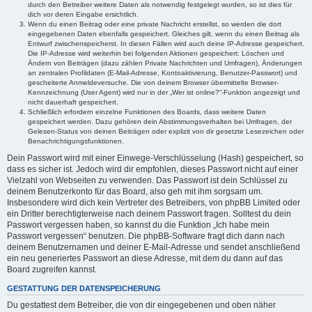
durch den Betreiber weitere Daten als notwendig festgelegt wurden, so ist dies für
dich vor deren Eingabe ersichtlich.
Wenn du einen Beitrag oder eine private Nachricht erstellst, so werden die dort
eingegebenen Daten ebenfalls gespeichert. Gleiches gilt, wenn du einen Beitrag als
Entwurf zwischenspeicherst. In diesen Fällen wird auch deine IP-Adresse gespeichert.
Die IP-Adresse wird weiterhin bei folgenden Aktionen gespeichert: Löschen und
Ändern von Beiträgen (dazu zählen Private Nachrichten und Umfragen), Änderungen
an zentralen Profildaten (E-Mail-Adresse, Kontoaktivierung, Benutzer-Passwort) und
gescheiterte Anmeldeversuche. Die von deinem Browser übermittelte Browser-
Kennzeichnung (User Agent) wird nur in der „Wer ist online?“-Funktion angezeigt und
nicht dauerhaft gespeichert.
Schließlich erfordern einzelne Funktionen des Boards, dass weitere Daten
gespeichert werden. Dazu gehören dein Abstimmungsverhalten bei Umfragen, der
Gelesen-Status von deinen Beiträgen oder explizit von dir gesetzte Lesezeichen oder
Benachrichtigungsfunktionen.
Dein Passwort wird mit einer Einwege-Verschlüsselung (Hash) gespeichert, so
dass es sicher ist. Jedoch wird dir empfohlen, dieses Passwort nicht auf einer
Vielzahl von Webseiten zu verwenden. Das Passwort ist dein Schlüssel zu
deinem Benutzerkonto für das Board, also geh mit ihm sorgsam um.
Insbesondere wird dich kein Vertreter des Betreibers, von phpBB Limited oder
ein Dritter berechtigterweise nach deinem Passwort fragen. Solltest du dein
Passwort vergessen haben, so kannst du die Funktion „Ich habe mein
Passwort vergessen“ benutzen. Die phpBB-Software fragt dich dann nach
deinem Benutzernamen und deiner E-Mail-Adresse und sendet anschließend
ein neu generiertes Passwort an diese Adresse, mit dem du dann auf das
Board zugreifen kannst.
GESTATTUNG DER DATENSPEICHERUNG
Du gestattest dem Betreiber, die von dir eingegebenen und oben näher