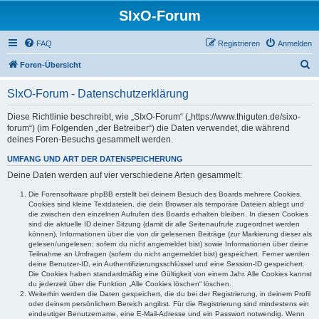
SIxO-Forum
FAQ
Registrieren
Anmelden
S
Foren-Übersicht
u
SIxO-Forum - Datenschutzerklärung
c
h
Diese Richtlinie beschreibt, wie „SIxO-Forum“ („https://www.thiguten.de/sixo-
forum“) (im Folgenden „der Betreiber“) die Daten verwendet, die während
e
deines Foren-Besuchs gesammelt werden.
UMFANG UND ART DER DATENSPEICHERUNG
Deine Daten werden auf vier verschiedene Arten gesammelt:
Die Forensoftware phpBB erstellt bei deinem Besuch des Boards mehrere Cookies.
Cookies sind kleine Textdateien, die dein Browser als temporäre Dateien ablegt und
die zwischen den einzelnen Aufrufen des Boards erhalten bleiben. In diesen Cookies
sind die aktuelle ID deiner Sitzung (damit dir alle Seitenaufrufe zugeordnet werden
können), Informationen über die von dir gelesenen Beiträge (zur Markierung dieser als
gelesen/ungelesen; sofern du nicht angemeldet bist) sowie Informationen über deine
Teilnahme an Umfragen (sofern du nicht angemeldet bist) gespeichert. Ferner werden
deine Benutzer-ID, ein Authentifizierungsschlüssel und eine Session-ID gespeichert.
Die Cookies haben standardmäßig eine Gültigkeit von einem Jahr. Alle Cookies kannst
du jederzeit über die Funktion „Alle Cookies löschen“ löschen.
Weiterhin werden die Daten gespeichert, die du bei der Registrierung, in deinem Profil
oder deinem persönlichem Bereich angibst. Für die Registrierung sind mindestens ein
eindeutiger Benutzername, eine E-Mail-Adresse und ein Passwort notwendig. Wenn