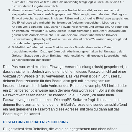
durch den Betreiber weitere Daten als notwendig festgelegt wurden, so ist dies für
dich vor deren Eingabe ersichtlich.
Wenn du einen Beitrag oder eine private Nachricht erstellst, so werden die dort
eingegebenen Daten ebenfalls gespeichert. Gleiches gilt, wenn du einen Beitrag als
Entwurf zwischenspeicherst. In diesen Fällen wird auch deine IP-Adresse gespeichert.
Die IP-Adresse wird weiterhin bei folgenden Aktionen gespeichert: Löschen und
Ändern von Beiträgen (dazu zählen Private Nachrichten und Umfragen), Änderungen
an zentralen Profildaten (E-Mail-Adresse, Kontoaktivierung, Benutzer-Passwort) und
gescheiterte Anmeldeversuche. Die von deinem Browser übermittelte Browser-
Kennzeichnung (User Agent) wird nur in der „Wer ist online?“-Funktion angezeigt und
nicht dauerhaft gespeichert.
Schließlich erfordern einzelne Funktionen des Boards, dass weitere Daten
gespeichert werden. Dazu gehören dein Abstimmungsverhalten bei Umfragen, der
Gelesen-Status von deinen Beiträgen oder explizit von dir gesetzte Lesezeichen oder
Benachrichtigungsfunktionen.
Dein Passwort wird mit einer Einwege-Verschlüsselung (Hash) gespeichert, so
dass es sicher ist. Jedoch wird dir empfohlen, dieses Passwort nicht auf einer
Vielzahl von Webseiten zu verwenden. Das Passwort ist dein Schlüssel zu
deinem Benutzerkonto für das Board, also geh mit ihm sorgsam um.
Insbesondere wird dich kein Vertreter des Betreibers, von phpBB Limited oder
ein Dritter berechtigterweise nach deinem Passwort fragen. Solltest du dein
Passwort vergessen haben, so kannst du die Funktion „Ich habe mein
Passwort vergessen“ benutzen. Die phpBB-Software fragt dich dann nach
deinem Benutzernamen und deiner E-Mail-Adresse und sendet anschließend
ein neu generiertes Passwort an diese Adresse, mit dem du dann auf das
Board zugreifen kannst.
GESTATTUNG DER DATENSPEICHERUNG
Du gestattest dem Betreiber, die von dir eingegebenen und oben näher