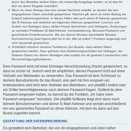
durch den Betreiber weitere Daten als notwendig festgelegt wurden, so ist dies für
dich vor deren Eingabe ersichtlich.
Wenn du einen Beitrag oder eine private Nachricht erstellst, so werden die dort
eingegebenen Daten ebenfalls gespeichert. Gleiches gilt, wenn du einen Beitrag als
Entwurf zwischenspeicherst. In diesen Fällen wird auch deine IP-Adresse gespeichert.
Die IP-Adresse wird weiterhin bei folgenden Aktionen gespeichert: Löschen und
Ändern von Beiträgen (dazu zählen Private Nachrichten und Umfragen), Änderungen
an zentralen Profildaten (E-Mail-Adresse, Kontoaktivierung, Benutzer-Passwort) und
gescheiterte Anmeldeversuche. Die von deinem Browser übermittelte Browser-
Kennzeichnung (User Agent) wird nur in der „Wer ist online?“-Funktion angezeigt und
nicht dauerhaft gespeichert.
Schließlich erfordern einzelne Funktionen des Boards, dass weitere Daten
gespeichert werden. Dazu gehören dein Abstimmungsverhalten bei Umfragen, der
Gelesen-Status von deinen Beiträgen oder explizit von dir gesetzte Lesezeichen oder
Benachrichtigungsfunktionen.
Dein Passwort wird mit einer Einwege-Verschlüsselung (Hash) gespeichert, so
dass es sicher ist. Jedoch wird dir empfohlen, dieses Passwort nicht auf einer
Vielzahl von Webseiten zu verwenden. Das Passwort ist dein Schlüssel zu
deinem Benutzerkonto für das Board, also geh mit ihm sorgsam um.
Insbesondere wird dich kein Vertreter des Betreibers, von phpBB Limited oder
ein Dritter berechtigterweise nach deinem Passwort fragen. Solltest du dein
Passwort vergessen haben, so kannst du die Funktion „Ich habe mein
Passwort vergessen“ benutzen. Die phpBB-Software fragt dich dann nach
deinem Benutzernamen und deiner E-Mail-Adresse und sendet anschließend
ein neu generiertes Passwort an diese Adresse, mit dem du dann auf das
Board zugreifen kannst.
GESTATTUNG DER DATENSPEICHERUNG
Du gestattest dem Betreiber, die von dir eingegebenen und oben näher