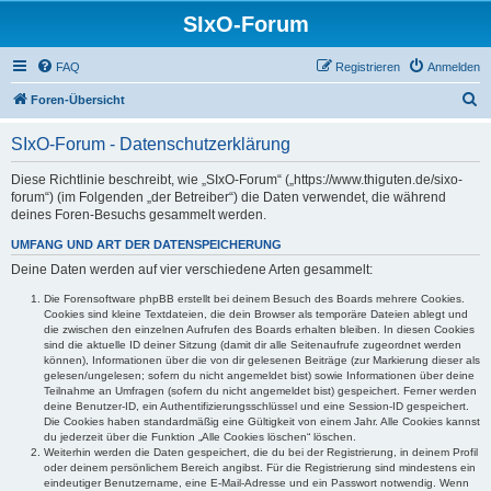
SIxO-Forum
FAQ
Registrieren
Anmelden
S
Foren-Übersicht
u
SIxO-Forum - Datenschutzerklärung
c
h
Diese Richtlinie beschreibt, wie „SIxO-Forum“ („https://www.thiguten.de/sixo-
forum“) (im Folgenden „der Betreiber“) die Daten verwendet, die während
e
deines Foren-Besuchs gesammelt werden.
UMFANG UND ART DER DATENSPEICHERUNG
Deine Daten werden auf vier verschiedene Arten gesammelt:
Die Forensoftware phpBB erstellt bei deinem Besuch des Boards mehrere Cookies.
Cookies sind kleine Textdateien, die dein Browser als temporäre Dateien ablegt und
die zwischen den einzelnen Aufrufen des Boards erhalten bleiben. In diesen Cookies
sind die aktuelle ID deiner Sitzung (damit dir alle Seitenaufrufe zugeordnet werden
können), Informationen über die von dir gelesenen Beiträge (zur Markierung dieser als
gelesen/ungelesen; sofern du nicht angemeldet bist) sowie Informationen über deine
Teilnahme an Umfragen (sofern du nicht angemeldet bist) gespeichert. Ferner werden
deine Benutzer-ID, ein Authentifizierungsschlüssel und eine Session-ID gespeichert.
Die Cookies haben standardmäßig eine Gültigkeit von einem Jahr. Alle Cookies kannst
du jederzeit über die Funktion „Alle Cookies löschen“ löschen.
Weiterhin werden die Daten gespeichert, die du bei der Registrierung, in deinem Profil
oder deinem persönlichem Bereich angibst. Für die Registrierung sind mindestens ein
eindeutiger Benutzername, eine E-Mail-Adresse und ein Passwort notwendig. Wenn