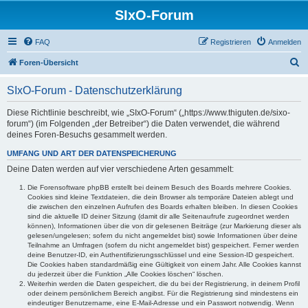
SIxO-Forum
FAQ
Registrieren
Anmelden
S
Foren-Übersicht
u
SIxO-Forum - Datenschutzerklärung
c
h
Diese Richtlinie beschreibt, wie „SIxO-Forum“ („https://www.thiguten.de/sixo-
forum“) (im Folgenden „der Betreiber“) die Daten verwendet, die während
e
deines Foren-Besuchs gesammelt werden.
UMFANG UND ART DER DATENSPEICHERUNG
Deine Daten werden auf vier verschiedene Arten gesammelt:
Die Forensoftware phpBB erstellt bei deinem Besuch des Boards mehrere Cookies.
Cookies sind kleine Textdateien, die dein Browser als temporäre Dateien ablegt und
die zwischen den einzelnen Aufrufen des Boards erhalten bleiben. In diesen Cookies
sind die aktuelle ID deiner Sitzung (damit dir alle Seitenaufrufe zugeordnet werden
können), Informationen über die von dir gelesenen Beiträge (zur Markierung dieser als
gelesen/ungelesen; sofern du nicht angemeldet bist) sowie Informationen über deine
Teilnahme an Umfragen (sofern du nicht angemeldet bist) gespeichert. Ferner werden
deine Benutzer-ID, ein Authentifizierungsschlüssel und eine Session-ID gespeichert.
Die Cookies haben standardmäßig eine Gültigkeit von einem Jahr. Alle Cookies kannst
du jederzeit über die Funktion „Alle Cookies löschen“ löschen.
Weiterhin werden die Daten gespeichert, die du bei der Registrierung, in deinem Profil
oder deinem persönlichem Bereich angibst. Für die Registrierung sind mindestens ein
eindeutiger Benutzername, eine E-Mail-Adresse und ein Passwort notwendig. Wenn