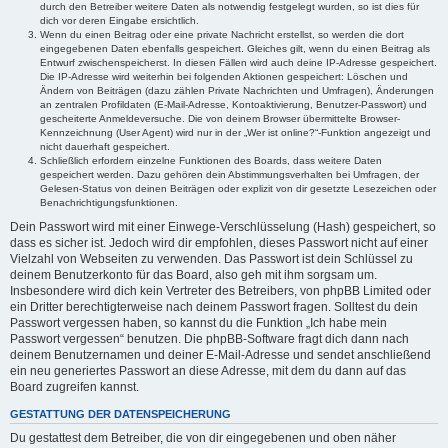
durch den Betreiber weitere Daten als notwendig festgelegt wurden, so ist dies für
dich vor deren Eingabe ersichtlich.
Wenn du einen Beitrag oder eine private Nachricht erstellst, so werden die dort
eingegebenen Daten ebenfalls gespeichert. Gleiches gilt, wenn du einen Beitrag als
Entwurf zwischenspeicherst. In diesen Fällen wird auch deine IP-Adresse gespeichert.
Die IP-Adresse wird weiterhin bei folgenden Aktionen gespeichert: Löschen und
Ändern von Beiträgen (dazu zählen Private Nachrichten und Umfragen), Änderungen
an zentralen Profildaten (E-Mail-Adresse, Kontoaktivierung, Benutzer-Passwort) und
gescheiterte Anmeldeversuche. Die von deinem Browser übermittelte Browser-
Kennzeichnung (User Agent) wird nur in der „Wer ist online?“-Funktion angezeigt und
nicht dauerhaft gespeichert.
Schließlich erfordern einzelne Funktionen des Boards, dass weitere Daten
gespeichert werden. Dazu gehören dein Abstimmungsverhalten bei Umfragen, der
Gelesen-Status von deinen Beiträgen oder explizit von dir gesetzte Lesezeichen oder
Benachrichtigungsfunktionen.
Dein Passwort wird mit einer Einwege-Verschlüsselung (Hash) gespeichert, so
dass es sicher ist. Jedoch wird dir empfohlen, dieses Passwort nicht auf einer
Vielzahl von Webseiten zu verwenden. Das Passwort ist dein Schlüssel zu
deinem Benutzerkonto für das Board, also geh mit ihm sorgsam um.
Insbesondere wird dich kein Vertreter des Betreibers, von phpBB Limited oder
ein Dritter berechtigterweise nach deinem Passwort fragen. Solltest du dein
Passwort vergessen haben, so kannst du die Funktion „Ich habe mein
Passwort vergessen“ benutzen. Die phpBB-Software fragt dich dann nach
deinem Benutzernamen und deiner E-Mail-Adresse und sendet anschließend
ein neu generiertes Passwort an diese Adresse, mit dem du dann auf das
Board zugreifen kannst.
GESTATTUNG DER DATENSPEICHERUNG
Du gestattest dem Betreiber, die von dir eingegebenen und oben näher