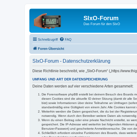
SIxO-Forum
Das Forum für den SIxO
Schnellzugriff
FAQ
Foren-Übersicht
SIxO-Forum - Datenschutzerklärung
Diese Richtlinie beschreibt, wie „SIxO-Forum“ („https://www.t
UMFANG UND ART DER DATENSPEICHERUNG
Deine Daten werden auf vier verschiedene Arten gesammelt:
Die Forensoftware phpBB erstellt bei deinem Besuch des Boards meh
diesen Cookies sind die aktuelle ID deiner Sitzung (damit dir alle
bist) sowie Informationen über deine Teilnahme an Umfragen (sofer
standardmäßig eine Gültigkeit von einem Jahr. Alle Cookies kannst d
Weiterhin werden die Daten gespeichert, die du bei der Registrieru
notwendig. Wenn durch den Betreiber weitere Daten als notwendig fe
Wenn du einen Beitrag oder eine private Nachricht erstellst, so we
gespeichert. Die IP-Adresse wird weiterhin bei folgenden Aktionen
Benutzer-Passwort) und gescheiterte Anmeldeversuche. Die von dein
Schließlich erfordern einzelne Funktionen des Boards, dass weite