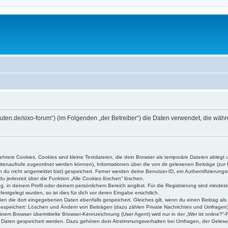
higuten.de/sixo-forum“) (im Folgenden „der Betreiber“) die Daten verwendet, die 
rere Cookies. Cookies sind kleine Textdateien, die dein Browser als temporäre Dateien ablegt 
 Seitenaufrufe zugeordnet werden können), Informationen über die von dir gelesenen Beiträge (zu
n du nicht angemeldet bist) gespeichert. Ferner werden deine Benutzer-ID, ein Authentifizierung
u jederzeit über die Funktion „Alle Cookies löschen“ löschen.
ng, in deinem Profil oder deinem persönlichem Bereich angibst. Für die Registrierung sind mind
stgelegt wurden, so ist dies für dich vor deren Eingabe ersichtlich.
rden die dort eingegebenen Daten ebenfalls gespeichert. Gleiches gilt, wenn du einen Beitrag als
 gespeichert: Löschen und Ändern von Beiträgen (dazu zählen Private Nachrichten und Umfragen)
em Browser übermittelte Browser-Kennzeichnung (User Agent) wird nur in der „Wer ist online?“-F
re Daten gespeichert werden. Dazu gehören dein Abstimmungsverhalten bei Umfragen, der Gelesen