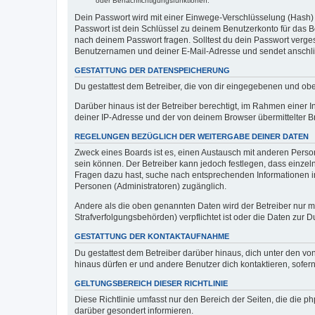
oder Benachrichtigungsfunktionen.
Dein Passwort wird mit einer Einwege-Verschlüsselung (Hash) g
Passwort ist dein Schlüssel zu deinem Benutzerkonto für das Bo
nach deinem Passwort fragen. Solltest du dein Passwort verg
Benutzernamen und deiner E-Mail-Adresse und sendet anschlie
GESTATTUNG DER DATENSPEICHERUNG
Du gestattest dem Betreiber, die von dir eingegebenen und ob
Darüber hinaus ist der Betreiber berechtigt, im Rahmen einer
deiner IP-Adresse und der von deinem Browser übermittelter B
REGELUNGEN BEZÜGLICH DER WEITERGABE DEINER DATEN
Zweck eines Boards ist es, einen Austausch mit anderen Personen
sein können. Der Betreiber kann jedoch festlegen, dass einzeln
Fragen dazu hast, suche nach entsprechenden Informationen im 
Personen (Administratoren) zugänglich.
Andere als die oben genannten Daten wird der Betreiber nur mit
Strafverfolgungsbehörden) verpflichtet ist oder die Daten zur D
GESTATTUNG DER KONTAKTAUFNAHME
Du gestattest dem Betreiber darüber hinaus, dich unter den von
hinaus dürfen er und andere Benutzer dich kontaktieren, sofern
GELTUNGSBEREICH DIESER RICHTLINIE
Diese Richtlinie umfasst nur den Bereich der Seiten, die die 
darüber gesondert informieren.