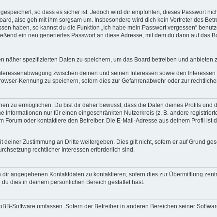
espeichert, so dass es sicher ist. Jedoch wird dir empfohlen, dieses Passwort ni
ard, also geh mit ihm sorgsam um. Insbesondere wird dich kein Vertreter des Betre
essen haben, so kannst du die Funktion „Ich habe mein Passwort vergessen“ benut
ßend ein neu generiertes Passwort an diese Adresse, mit dem du dann auf das Bo
en näher spezifizierten Daten zu speichern, um das Board betreiben und anbieten 
 Interessenabwägung zwischen deinen und seinen Interessen sowie den Interessen D
rowser-Kennung zu speichern, sofern dies zur Gefahrenabwehr oder zur rechtlichen
 zu ermöglichen. Du bist dir daher bewusst, dass die Daten deines Profils und die 
e Informationen nur für einen eingeschränkten Nutzerkreis (z. B. andere registriert
Forum oder kontaktiere den Betreiber. Die E-Mail-Adresse aus deinem Profil ist d
 deiner Zustimmung an Dritte weitergeben. Dies gilt nicht, sofern er auf Grund ge
urchsetzung rechtlicher Interessen erforderlich sind.
 dir angegebenen Kontaktdaten zu kontaktieren, sofern dies zur Übermittlung zentra
 du dies in deinem persönlichen Bereich gestattet hast.
phpBB-Software umfassen. Sofern der Betreiber in anderen Bereichen seiner Softwa