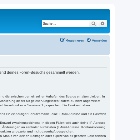
Suche
Erweiterte Suche
Registrieren
Anmelden
während deines Foren-Besuchs gesammelt werden.
und die zwischen den einzelnen Aufrufen des Boards erhalten bleiben. In
r Markierung dieser als gelesen/ungelesen; sofern du nicht angemeldet
sschlüssel und eine Session-ID gespeichert. Die Cookies haben
estens ein eindeutiger Benutzername, eine E-Mail-Adresse und ein Passwort
 Entwurf zwischenspeicherst. In diesen Fällen wird auch deine IP-Adresse
, Änderungen an zentralen Profildaten (E-Mail-Adresse, Kontoaktivierung,
unktion angezeigt und nicht dauerhaft gespeichert.
-Status von deinen Beiträgen oder explizit von dir gesetzte Lesezeichen